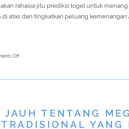
akan rahasia jitu prediksi togel untuk menan
 di atas dan tingkatkan peluang kemenangan
ents Off
 JAUH TENTANG MEG
 TRADISIONAL YANG