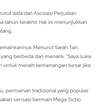
urut data dari Asosiasi Perjudian
 tahun terakhir. Hal ini menunjukkan
tang.
emainkannya. Menurut Sarah Tan,
yang berbeda dan menarik. “Saya suka
an untuk meraih kemenangan besar jika
u, permainan tradisional yang populer
 rasakan sensasi bermain Mega Sicbo