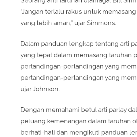
Seorang ahli taruhan olahraga, Bill S
“Jangan terlalu rakus untuk memasang t
yang lebih aman,” ujar Simmons.
Dalam panduan lengkap tentang arti pa
yang tepat dalam memasang taruhan pa
pertandingan-pertandingan yang memili
pertandingan-pertandingan yang memili
ujar Johnson.
Dengan memahami betul arti parlay dal
peluang kemenangan dalam taruhan ola
berhati-hati dan mengikuti panduan le