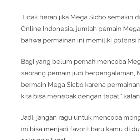
Tidak heran jika Mega Sicbo semakin di
Online Indonesia, jumlah pemain Mega 
bahwa permainan ini memiliki potensi
Bagi yang belum pernah mencoba Mega
seorang pemain judi berpengalaman, 
bermain Mega Sicbo karena permainann
kita bisa menebak dengan tepat,” katan
Jadi, jangan ragu untuk mencoba menge
ini bisa menjadi favorit baru kamu di 