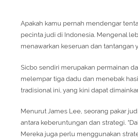
Apakah kamu pernah mendengar tentang
pecinta judi di Indonesia. Mengenal 
menawarkan keseruan dan tantangan y
Sicbo sendiri merupakan permainan dad
melempar tiga dadu dan menebak hasil
tradisional ini, yang kini dapat dimaink
Menurut James Lee, seorang pakar judi 
antara keberuntungan dan strategi. “
Mereka juga perlu menggunakan strate