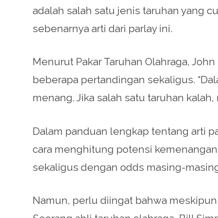
adalah salah satu jenis taruhan yang c
sebenarnya arti dari parlay ini.
Menurut Pakar Taruhan Olahraga, John 
beberapa pertandingan sekaligus. “Da
menang. Jika salah satu taruhan kalah,
Dalam panduan lengkap tentang arti p
cara menghitung potensi kemenangan d
sekaligus dengan odds masing-masing 
Namun, perlu diingat bahwa meskipun p