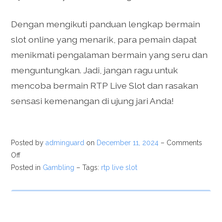
Dengan mengikuti panduan lengkap bermain
slot online yang menarik, para pemain dapat
menikmati pengalaman bermain yang seru dan
menguntungkan. Jadi, jangan ragu untuk
mencoba bermain RTP Live Slot dan rasakan
sensasi kemenangan di ujung jari Anda!
Posted by
adminguard
on
December 11, 2024
–
Comments
Off
Posted in
Gambling
– Tags:
rtp live slot