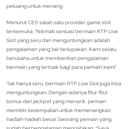
peluang untuk menang.
Menurut CEO salah satu provider game slot
terkemuka, “Nikmati sensasi bermain RTP Live
Slot yang seru dan menguntungkan adalah
pengalaman yang tak terlupakan. Kami selalu
berusaha untuk memberikan pengalaman
bermain yang terbaik bagi para pemain kami.”
Tak hanya seru, bermain RTP Live Slot juga bisa
menguntungkan. Dengan adanya fitur-fitur
bonus dan jackpot yang menarik, pemain
memiliki kesempatan untuk memenangkan
hadiah-hadiah besar. Seorang pemain yang
sudah berpengalaman mengatakan, “Saya