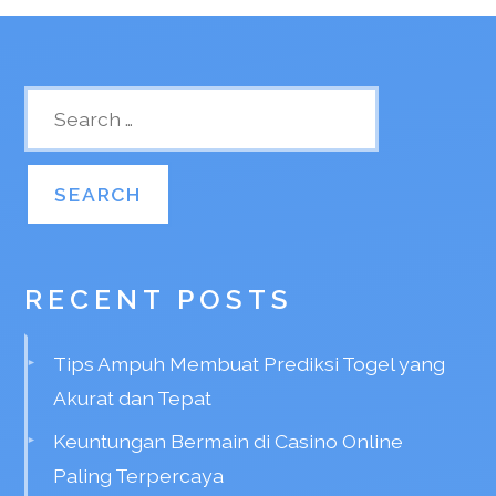
RECENT POSTS
Tips Ampuh Membuat Prediksi Togel yang
Akurat dan Tepat
Keuntungan Bermain di Casino Online
Paling Terpercaya