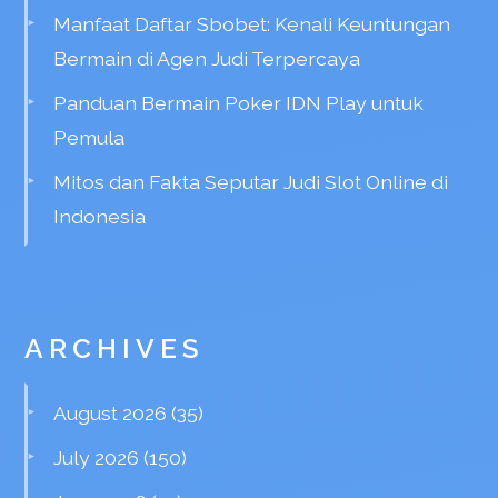
Manfaat Daftar Sbobet: Kenali Keuntungan
Bermain di Agen Judi Terpercaya
Panduan Bermain Poker IDN Play untuk
Pemula
Mitos dan Fakta Seputar Judi Slot Online di
Indonesia
ARCHIVES
August 2026
(35)
July 2026
(150)