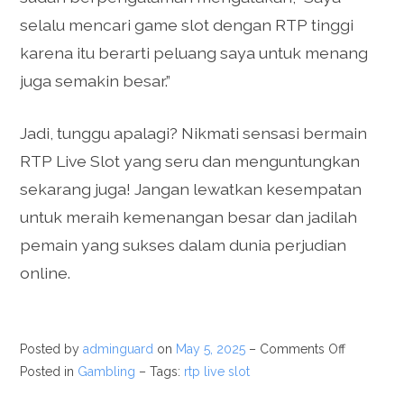
selalu mencari game slot dengan RTP tinggi
karena itu berarti peluang saya untuk menang
juga semakin besar.”
Jadi, tunggu apalagi? Nikmati sensasi bermain
RTP Live Slot yang seru dan menguntungkan
sekarang juga! Jangan lewatkan kesempatan
untuk meraih kemenangan besar dan jadilah
pemain yang sukses dalam dunia perjudian
online.
Posted by
adminguard
on
May 5, 2025
–
Comments Off
Posted in
Gambling
– Tags:
rtp live slot