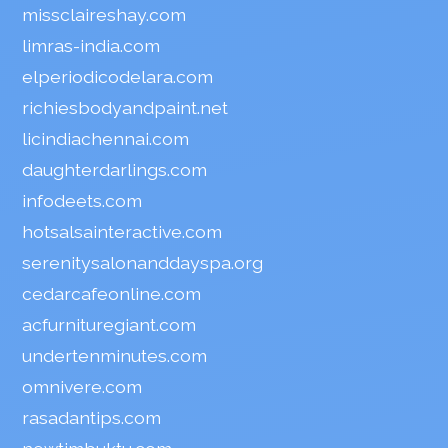
missclaireshay.com
limras-india.com
elperiodicodelara.com
richiesbodyandpaint.net
licindiachennai.com
daughterdarlings.com
infodeets.com
hotsalsainteractive.com
serenitysalonanddayspa.org
cedarcafeonline.com
acfurnituregiant.com
undertenminutes.com
omnivere.com
rasadantips.com