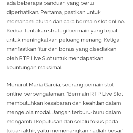
ada beberapa panduan yang perlu
diperhatikan. Pertama, pastikan untuk
memahami aturan dan cara bermain slot online.
Kedua, tentukan strategi bermain yang tepat
untuk meningkatkan peluang menang. Ketiga,
manfaatkan fitur dan bonus yang disediakan
oleh RTP Live Slot untuk mendapatkan
keuntungan maksimal.
Menurut Maria Garcia, seorang pemain slot
online berpengalaman, “Bermain RTP Live Slot
membutuhkan kesabaran dan keahlian dalam
mengelola modal. Jangan terburu-buru dalam
mengambil keputusan dan selalu fokus pada
tujuan akhir, yaitu memenangkan hadiah besar.”