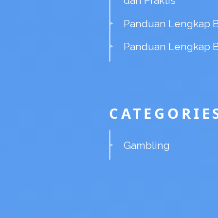
dan Praktis
Panduan Lengkap Be
Panduan Lengkap Be
CATEGORIE
Gambling