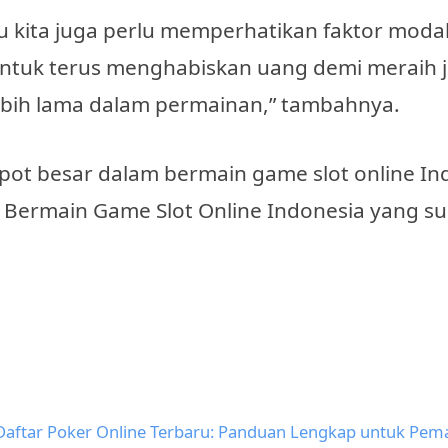
tu kita juga perlu memperhatikan faktor moda
 untuk terus menghabiskan uang demi meraih j
ebih lama dalam permainan,” tambahnya.
ckpot besar dalam bermain game slot online I
Bermain Game Slot Online Indonesia yang su
Daftar Poker Online Terbaru: Panduan Lengkap untuk Pem