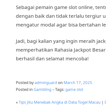
Sebagai pemain game slot online, ten
dengan baik dan tidak terlalu tergiur
mengatur modal agar bisa bertahan l
Jadi, bagi kalian yang ingin meraih ja
memperhatikan Rahasia Jackpot Besar 
berhasil dan selamat mencoba!
Posted by
adminguard
on
March 17, 2025
Posted in
Gambling
– Tags:
game slot
«
Tips Jitu Menebak Angka di Data Togel Macau
|