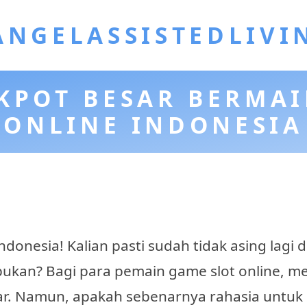
NGELASSISTEDLIVI
KPOT BESAR BERMA
ONLINE INDONESIA
ndonesia! Kalian pasti sudah tidak asing lagi 
bukan? Bagi para pemain game slot online, m
jar. Namun, apakah sebenarnya rahasia untuk 