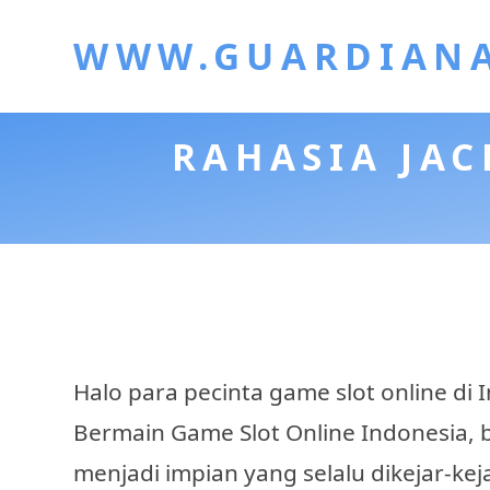
WWW.GUARDIANA
RAHASIA JAC
Halo para pecinta game slot online di I
Bermain Game Slot Online Indonesia, 
menjadi impian yang selalu dikejar-ke