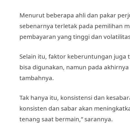
Menurut beberapa ahli dan pakar perj
sebenarnya terletak pada pemilihan me
pembayaran yang tinggi dan volatilitas
Selain itu, faktor keberuntungan juga
bisa digunakan, namun pada akhirnya
tambahnya.
Tak hanya itu, konsistensi dan kesab
konsisten dan sabar akan meningkatka
tenang saat bermain,” sarannya.