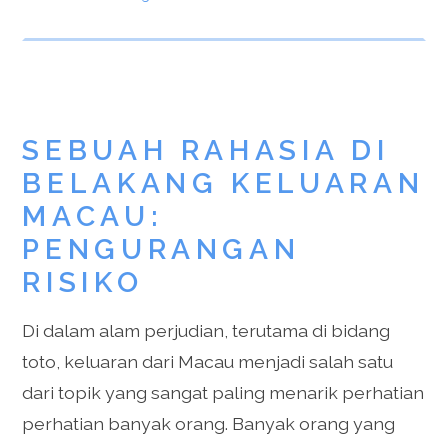
SEBUAH RAHASIA DI
BELAKANG KELUARAN
MACAU:
PENGURANGAN
RISIKO
Di dalam alam perjudian, terutama di bidang
toto, keluaran dari Macau menjadi salah satu
dari topik yang sangat paling menarik perhatian
perhatian banyak orang. Banyak orang yang