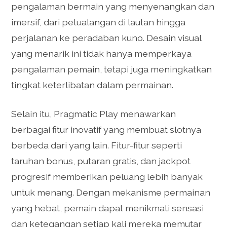
pengalaman bermain yang menyenangkan dan
imersif, dari petualangan di lautan hingga
perjalanan ke peradaban kuno. Desain visual
yang menarik ini tidak hanya memperkaya
pengalaman pemain, tetapi juga meningkatkan
tingkat keterlibatan dalam permainan.
Selain itu, Pragmatic Play menawarkan
berbagai fitur inovatif yang membuat slotnya
berbeda dari yang lain. Fitur-fitur seperti
taruhan bonus, putaran gratis, dan jackpot
progresif memberikan peluang lebih banyak
untuk menang. Dengan mekanisme permainan
yang hebat, pemain dapat menikmati sensasi
dan ketegangan setiap kali mereka memutar