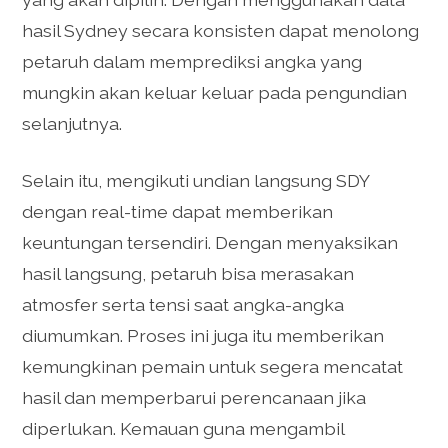
hasil Sydney secara konsisten dapat menolong
petaruh dalam memprediksi angka yang
mungkin akan keluar keluar pada pengundian
selanjutnya.
Selain itu, mengikuti undian langsung SDY
dengan real-time dapat memberikan
keuntungan tersendiri. Dengan menyaksikan
hasil langsung, petaruh bisa merasakan
atmosfer serta tensi saat angka-angka
diumumkan. Proses ini juga itu memberikan
kemungkinan pemain untuk segera mencatat
hasil dan memperbarui perencanaan jika
diperlukan. Kemauan guna mengambil