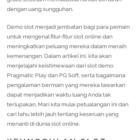
dengan uang sungguhan.
Demo slot menjadi jembatan bagi para pemain
untuk mengenal fitur-fitur slot online dan
meningkatkan peluang mereka dalam meraih
kemenangan. Dalam artikel ini, kita akan
menjelajahi keistimewaan dari slot demo
Pragmatic Play dan PG Soft, serta bagaimana
pengalaman bermain yang mereka tawarkan
dapat menjadikan waktu luang Anda tak
terlupakan. Mari kita mulai petualangan ini dan
cari tahu lebih jauh tentang keseruan yang
menanti di dunia slot online.