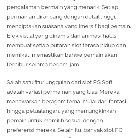
pengalaman bermain yang menarik. Setiap
permainan dirancang dengan detail tinggi,
menciptakan suasana yang imersif bagi pemain.
Efek visual yang dinamis dan animasi halus
membuat setiap putaran slot terasa hidup dan
memikat, memastikan bahwa pemain akan
terhibur selama berjam-jam.
Salah satu fitur unggulan dari slot PG Soft
adalah variasi permainan yang luas. Mereka
menawarkan beragam tema, mulai dari fantasi
hingga petualangan, yang memungkinkan
pemain untuk memilih sesuai dengan
preferensi mereka. Selain itu, banyak slot PG