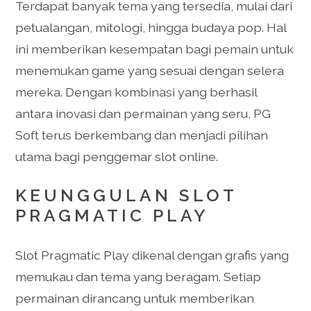
Terdapat banyak tema yang tersedia, mulai dari
petualangan, mitologi, hingga budaya pop. Hal
ini memberikan kesempatan bagi pemain untuk
menemukan game yang sesuai dengan selera
mereka. Dengan kombinasi yang berhasil
antara inovasi dan permainan yang seru, PG
Soft terus berkembang dan menjadi pilihan
utama bagi penggemar slot online.
KEUNGGULAN SLOT
PRAGMATIC PLAY
Slot Pragmatic Play dikenal dengan grafis yang
memukau dan tema yang beragam. Setiap
permainan dirancang untuk memberikan