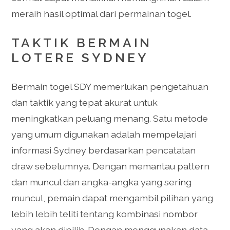
meraih hasil optimal dari permainan togel.
TAKTIK BERMAIN
LOTERE SYDNEY
Bermain togel SDY memerlukan pengetahuan
dan taktik yang tepat akurat untuk
meningkatkan peluang menang. Satu metode
yang umum digunakan adalah mempelajari
informasi Sydney berdasarkan pencatatan
draw sebelumnya. Dengan memantau pattern
dan muncul dan angka-angka yang sering
muncul, pemain dapat mengambil pilihan yang
lebih lebih teliti tentang kombinasi nombor
yang akan dipilih. Dengan menggunakan data