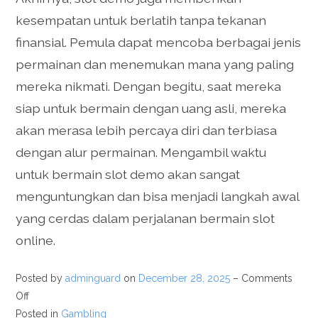
kesempatan untuk berlatih tanpa tekanan
finansial. Pemula dapat mencoba berbagai jenis
permainan dan menemukan mana yang paling
mereka nikmati. Dengan begitu, saat mereka
siap untuk bermain dengan uang asli, mereka
akan merasa lebih percaya diri dan terbiasa
dengan alur permainan. Mengambil waktu
untuk bermain slot demo akan sangat
menguntungkan dan bisa menjadi langkah awal
yang cerdas dalam perjalanan bermain slot
online.
Posted by
adminguard
on
December 28, 2025
–
Comments
Off
Posted in
Gambling