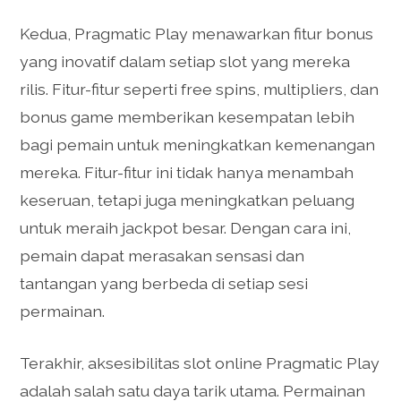
Kedua, Pragmatic Play menawarkan fitur bonus
yang inovatif dalam setiap slot yang mereka
rilis. Fitur-fitur seperti free spins, multipliers, dan
bonus game memberikan kesempatan lebih
bagi pemain untuk meningkatkan kemenangan
mereka. Fitur-fitur ini tidak hanya menambah
keseruan, tetapi juga meningkatkan peluang
untuk meraih jackpot besar. Dengan cara ini,
pemain dapat merasakan sensasi dan
tantangan yang berbeda di setiap sesi
permainan.
Terakhir, aksesibilitas slot online Pragmatic Play
adalah salah satu daya tarik utama. Permainan