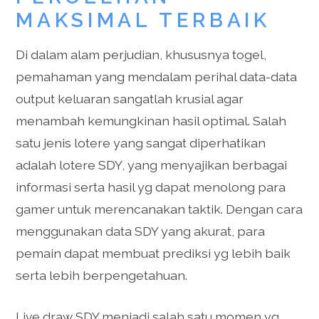
MAKSIMAL TERBAIK
Di dalam alam perjudian, khususnya togel,
pemahaman yang mendalam perihal data-data
output keluaran sangatlah krusial agar
menambah kemungkinan hasil optimal. Salah
satu jenis lotere yang sangat diperhatikan
adalah lotere SDY, yang menyajikan berbagai
informasi serta hasil yg dapat menolong para
gamer untuk merencanakan taktik. Dengan cara
menggunakan data SDY yang akurat, para
pemain dapat membuat prediksi yg lebih baik
serta lebih berpengetahuan.
Live draw SDY menjadi salah satu momen yg