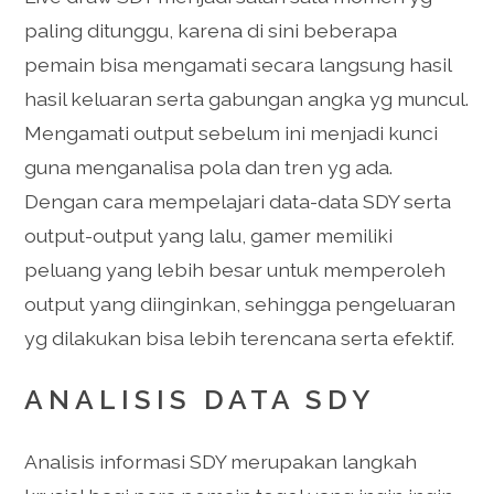
paling ditunggu, karena di sini beberapa
pemain bisa mengamati secara langsung hasil
hasil keluaran serta gabungan angka yg muncul.
Mengamati output sebelum ini menjadi kunci
guna menganalisa pola dan tren yg ada.
Dengan cara mempelajari data-data SDY serta
output-output yang lalu, gamer memiliki
peluang yang lebih besar untuk memperoleh
output yang diinginkan, sehingga pengeluaran
yg dilakukan bisa lebih terencana serta efektif.
ANALISIS DATA SDY
Analisis informasi SDY merupakan langkah