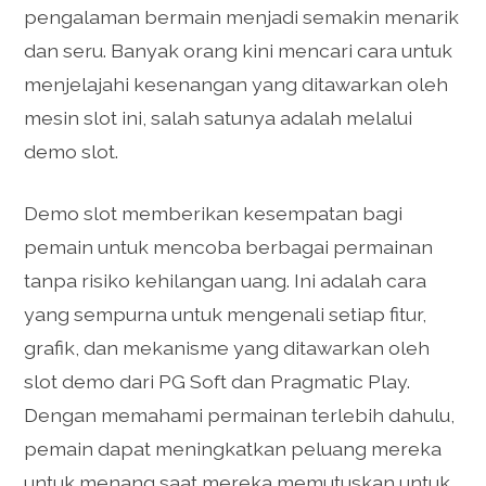
pengalaman bermain menjadi semakin menarik
dan seru. Banyak orang kini mencari cara untuk
menjelajahi kesenangan yang ditawarkan oleh
mesin slot ini, salah satunya adalah melalui
demo slot.
Demo slot memberikan kesempatan bagi
pemain untuk mencoba berbagai permainan
tanpa risiko kehilangan uang. Ini adalah cara
yang sempurna untuk mengenali setiap fitur,
grafik, dan mekanisme yang ditawarkan oleh
slot demo dari PG Soft dan Pragmatic Play.
Dengan memahami permainan terlebih dahulu,
pemain dapat meningkatkan peluang mereka
untuk menang saat mereka memutuskan untuk