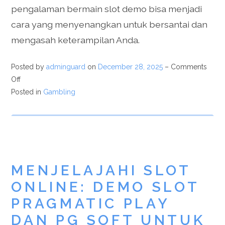
pengalaman bermain slot demo bisa menjadi
cara yang menyenangkan untuk bersantai dan
mengasah keterampilan Anda.
Posted by
adminguard
on
December 28, 2025
–
Comments
Off
Posted in
Gambling
MENJELAJAHI SLOT
ONLINE: DEMO SLOT
PRAGMATIC PLAY
DAN PG SOFT UNTUK