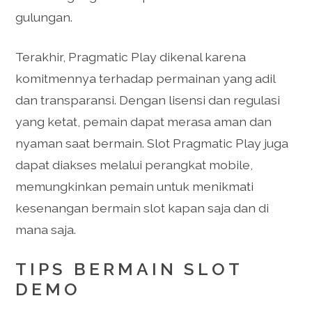
gulungan.
Terakhir, Pragmatic Play dikenal karena
komitmennya terhadap permainan yang adil
dan transparansi. Dengan lisensi dan regulasi
yang ketat, pemain dapat merasa aman dan
nyaman saat bermain. Slot Pragmatic Play juga
dapat diakses melalui perangkat mobile,
memungkinkan pemain untuk menikmati
kesenangan bermain slot kapan saja dan di
mana saja.
TIPS BERMAIN SLOT
DEMO