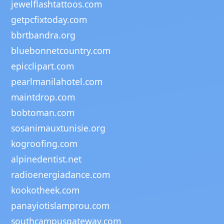
jewelflashtattoos.com
getpcfixtoday.com
bbrtbandra.org
bluebonnetcountry.com
epicclipart.com
pearlmanilahotel.com
maintdrop.com
bobtoman.com
sosanimauxtunisie.org
kogroofing.com
alpinedentist.net
radioenergiadance.com
kookotheek.com
panayiotislamprou.com
southcampusgateway.com