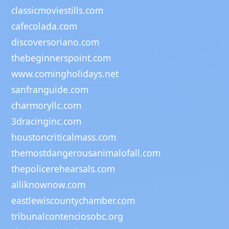
classicmoviestills.com
cafecolada.com
discoversoriano.com
thebeginnerspoint.com
www.comingholidays.net
sanfranguide.com
charmoryllc.com
3dracinginc.com
houstoncriticalmass.com
themostdangerousanimalofall.com
thepolicerehearsals.com
alliknownow.com
eastlewiscountychamber.com
tribunalcontenciosobc.org