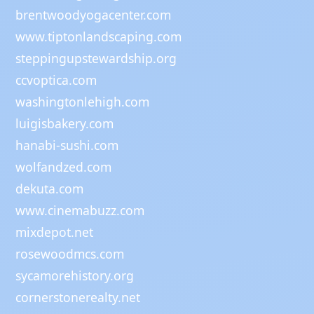
brentwoodyogacenter.com
www.tiptonlandscaping.com
steppingupstewardship.org
ccvoptica.com
washingtonlehigh.com
luigisbakery.com
hanabi-sushi.com
wolfandzed.com
dekuta.com
www.cinemabuzz.com
mixdepot.net
rosewoodmcs.com
sycamorehistory.org
cornerstonerealty.net