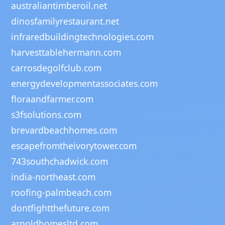
australiantimberoil.net
dinosfamilyrestaurant.net
infraredbuildingtechnologies.com
harvesttablehermann.com
carrosdegolfclub.com
energydevelopmentassociates.com
floraandfarmer.com
s3fsolutions.com
brevardbeachhomes.com
escapefromtheivorytower.com
743southchadwick.com
india-northeast.com
roofing-palmbeach.com
dontfightthefuture.com
arnoldhomesltd.com