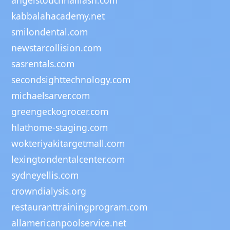
kabbalahacademy.net
smilondental.com
newstarcollision.com
sasrentals.com
secondsighttechnology.com
michaelsarver.com
greengeckogrocer.com
hlathome-staging.com
wokteriyakitargetmall.com
lexingtondentalcenter.com
sydneyellis.com
crowndialysis.org
restauranttrainingprogram.com
allamericanpoolservice.net