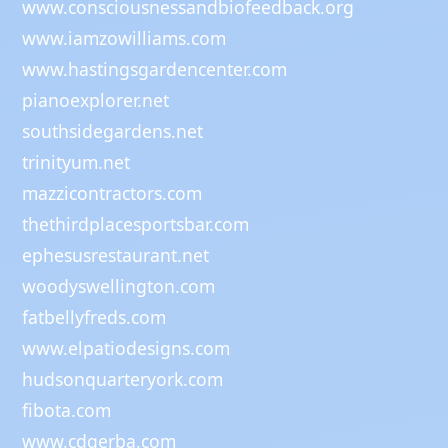
www.consciousnessandbiofeedback.org
www.iamzowilliams.com
www.hastingsgardencenter.com
pianoexplorer.net
southsidegardens.net
trinityum.net
mazzicontractors.com
thethirdplacesportsbar.com
ephesusrestaurant.net
woodyswellington.com
fatbellyfreds.com
www.elpatiodesigns.com
hudsonquarteryork.com
fibota.com
www.cdgerba.com