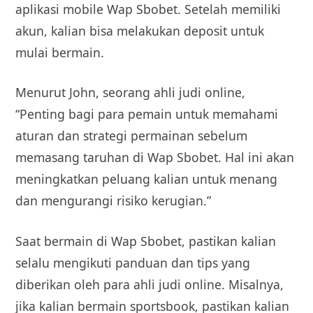
aplikasi mobile Wap Sbobet. Setelah memiliki
akun, kalian bisa melakukan deposit untuk
mulai bermain.
Menurut John, seorang ahli judi online,
“Penting bagi para pemain untuk memahami
aturan dan strategi permainan sebelum
memasang taruhan di Wap Sbobet. Hal ini akan
meningkatkan peluang kalian untuk menang
dan mengurangi risiko kerugian.”
Saat bermain di Wap Sbobet, pastikan kalian
selalu mengikuti panduan dan tips yang
diberikan oleh para ahli judi online. Misalnya,
jika kalian bermain sportsbook, pastikan kalian