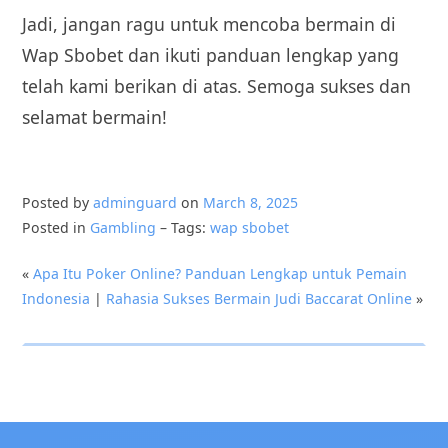
Jadi, jangan ragu untuk mencoba bermain di
Wap Sbobet dan ikuti panduan lengkap yang
telah kami berikan di atas. Semoga sukses dan
selamat bermain!
Posted by
adminguard
on
March 8, 2025
Posted in
Gambling
– Tags:
wap sbobet
«
Apa Itu Poker Online? Panduan Lengkap untuk Pemain
Indonesia
|
Rahasia Sukses Bermain Judi Baccarat Online
»