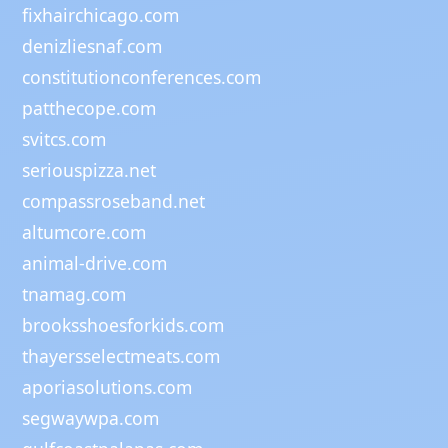
fixhairchicago.com
denizliesnaf.com
constitutionconferences.com
patthecope.com
svitcs.com
seriouspizza.net
compassroseband.net
altumcore.com
animal-drive.com
tnamag.com
brooksshoesforkids.com
thayersselectmeats.com
aporiasolutions.com
segwaywpa.com