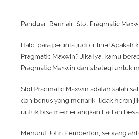
Panduan Bermain Slot Pragmatic Maxw
Halo, para pecinta judi online! Apaka
Pragmatic Maxwin? Jika iya, kamu berad
Pragmatic Maxwin dan strategi untuk 
Slot Pragmatic Maxwin adalah salah sat
dan bonus yang menarik, tidak heran j
untuk bisa memenangkan hadiah besar,
Menurut John Pemberton, seorang ahli 