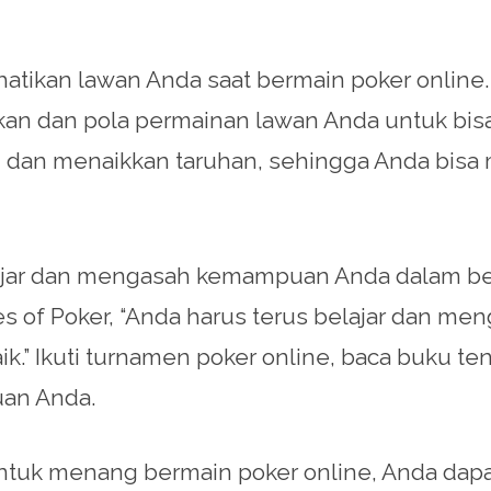
hatikan lawan Anda saat bermain poker online.
kan dan pola permainan lawan Anda untuk bis
, dan menaikkan taruhan, sehingga Anda bisa
elajar dan mengasah kemampuan Anda dalam be
es of Poker, “Anda harus terus belajar dan m
” Ikuti turnamen poker online, baca buku tent
uan Anda.
untuk menang bermain poker online, Anda dap