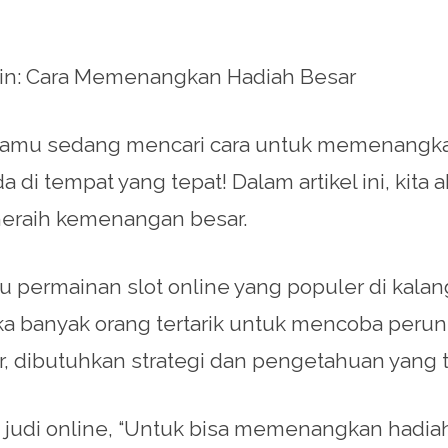
in: Cara Memenangkan Hadiah Besar
h kamu sedang mencari cara untuk memenangka
a di tempat yang tepat! Dalam artikel ini, ki
meraih kemenangan besar.
u permainan slot online yang populer di kalan
ika banyak orang tertarik untuk mencoba peru
 dibutuhkan strategi dan pengetahuan yang t
judi online, “Untuk bisa memenangkan hadiah