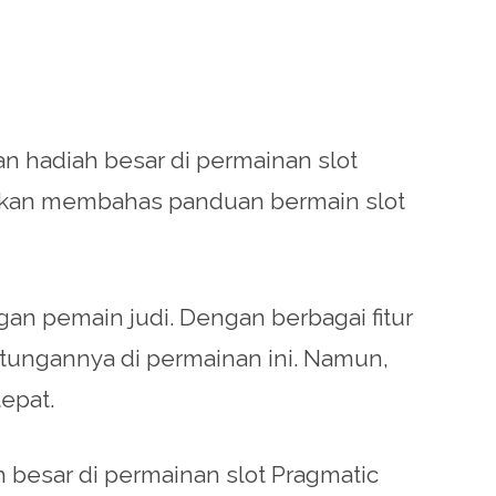
n hadiah besar di permainan slot
ta akan membahas panduan bermain slot
gan pemain judi. Dengan berbagai fitur
ntungannya di permainan ini. Namun,
epat.
 besar di permainan slot Pragmatic