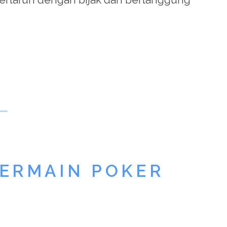
BERMAIN POKER