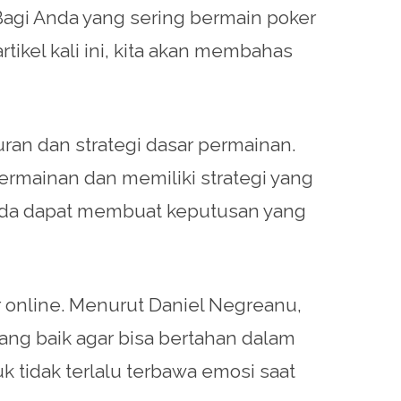
 Bagi Anda yang sering bermain poker
tikel kali ini, kita akan membahas
ran dan strategi dasar permainan.
ermainan dan memiliki strategi yang
Anda dapat membuat keputusan yang
r online. Menurut Daniel Negreanu,
ang baik agar bisa bertahan dalam
k tidak terlalu terbawa emosi saat