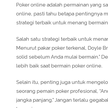
Poker online adalah permainan yang san
online, pasti tahu betapa pentingnya me
strategi terbaik untuk menang bermain
Salah satu strategi terbaik untuk men
Menurut pakar poker terkenal, Doyle B
solid sebelum Anda mulai bermain.” D
lebih baik saat bermain poker online.
Selain itu, penting juga untuk mengel
seorang pemain poker profesional, “An
jangka panjang.” Jangan terlalu gegaba