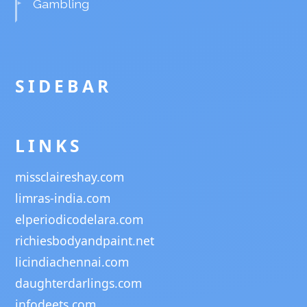
Gambling
SIDEBAR
LINKS
missclaireshay.com
limras-india.com
elperiodicodelara.com
richiesbodyandpaint.net
licindiachennai.com
daughterdarlings.com
infodeets.com