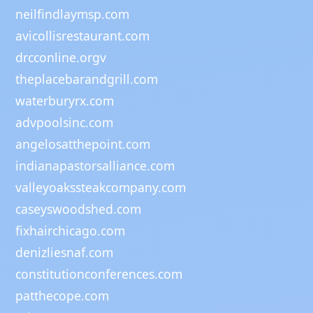
neilfindlaymsp.com
avicollisrestaurant.com
drcconline.org
v
theplacebarandgrill.com
waterburyrx.com
advpoolsinc.com
angelosatthepoint.com
indianapastorsalliance.com
valleyoakssteakcompany.com
caseyswoodshed.com
fixhairchicago.com
denizliesnaf.com
constitutionconferences.com
patthecope.com