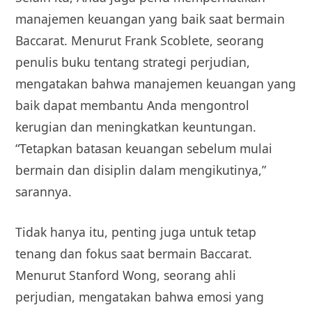
manajemen keuangan yang baik saat bermain
Baccarat. Menurut Frank Scoblete, seorang
penulis buku tentang strategi perjudian,
mengatakan bahwa manajemen keuangan yang
baik dapat membantu Anda mengontrol
kerugian dan meningkatkan keuntungan.
“Tetapkan batasan keuangan sebelum mulai
bermain dan disiplin dalam mengikutinya,”
sarannya.
Tidak hanya itu, penting juga untuk tetap
tenang dan fokus saat bermain Baccarat.
Menurut Stanford Wong, seorang ahli
perjudian, mengatakan bahwa emosi yang