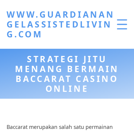
WWW.GUARDIANAN
GELASSISTEDLIVIN
G.COM
STRATEGI JITU
MENANG BERMAIN
BACCARAT CASINO
ONLINE
Baccarat merupakan salah satu permainan