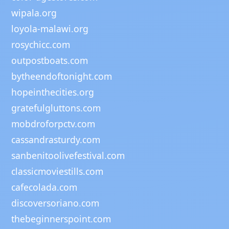
wipala.org
loyola-malawi.org
rosychicc.com
outpostboats.com
bytheendoftonight.com
hopeinthecities.org
gratefulgluttons.com
mobdroforpctv.com
cassandrasturdy.com
sanbenitoolivefestival.com
classicmoviestills.com
cafecolada.com
discoversoriano.com
thebeginnerspoint.com