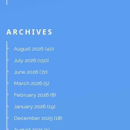
ARCHIVES
August 2026
(40)
July 2026
(150)
June 2026
(72)
March 2026
(5)
February 2026
(8)
January 2026
(19)
December 2025
(18)
August 2025
(1)