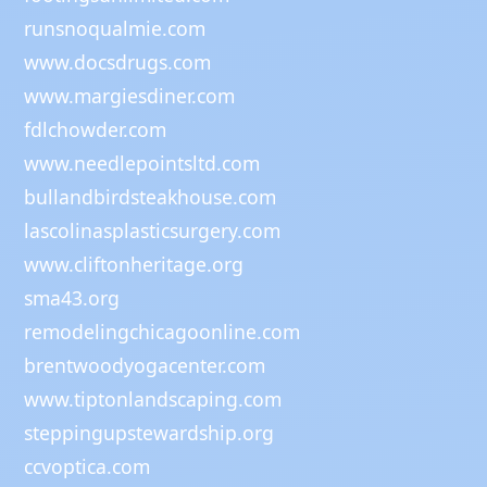
runsnoqualmie.com
www.docsdrugs.com
www.margiesdiner.com
fdlchowder.com
www.needlepointsltd.com
bullandbirdsteakhouse.com
lascolinasplasticsurgery.com
www.cliftonheritage.org
sma43.org
remodelingchicagoonline.com
brentwoodyogacenter.com
www.tiptonlandscaping.com
steppingupstewardship.org
ccvoptica.com