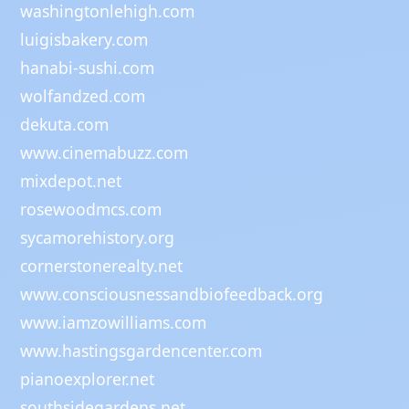
washingtonlehigh.com
luigisbakery.com
hanabi-sushi.com
wolfandzed.com
dekuta.com
www.cinemabuzz.com
mixdepot.net
rosewoodmcs.com
sycamorehistory.org
cornerstonerealty.net
www.consciousnessandbiofeedback.org
www.iamzowilliams.com
www.hastingsgardencenter.com
pianoexplorer.net
southsidegardens.net