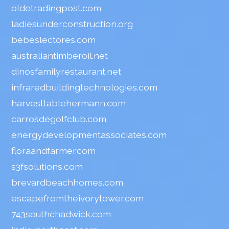
oldetradingpost.com
ladiesunderconstruction.org
bebeslectores.com
australiantimberoil.net
dinosfamilyrestaurant.net
infraredbuildingtechnologies.com
harvesttablehermann.com
carrosdegolfclub.com
energydevelopmentassociates.com
floraandfarmer.com
s3fsolutions.com
brevardbeachhomes.com
escapefromtheivorytower.com
743southchadwick.com