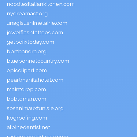
noodlesitaliankitchen.com
nydreamact.org
unagisushimetairie.com
jewelflashtattoos.com
getpcfixtoday.com
bbrtbandra.org
bluebonnetcountry.com
epicclipart.com
pearlmanilahotel.com
maintdrop.com
bobtoman.com
sosanimauxtunisie.org
kogroofing.com
alpinedentist.net
radioenergiadance.com