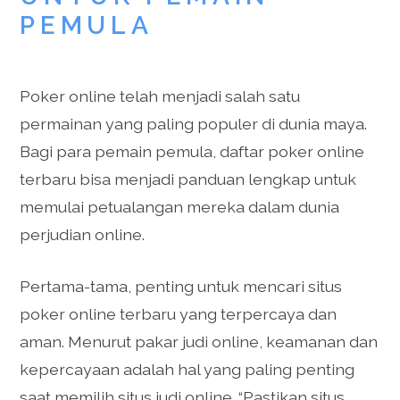
PEMULA
Poker online telah menjadi salah satu
permainan yang paling populer di dunia maya.
Bagi para pemain pemula, daftar poker online
terbaru bisa menjadi panduan lengkap untuk
memulai petualangan mereka dalam dunia
perjudian online.
Pertama-tama, penting untuk mencari situs
poker online terbaru yang terpercaya dan
aman. Menurut pakar judi online, keamanan dan
kepercayaan adalah hal yang paling penting
saat memilih situs judi online. “Pastikan situs