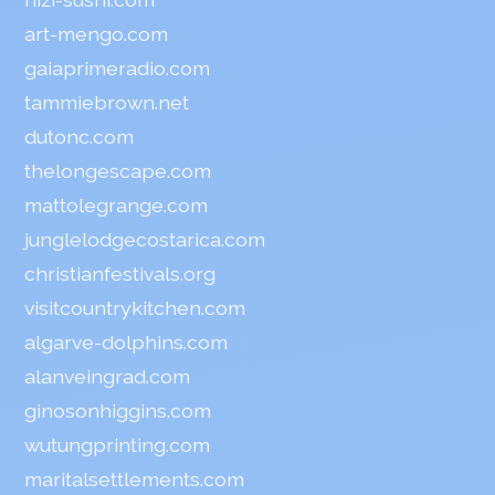
art-mengo.com
gaiaprimeradio.com
tammiebrown.net
dutonc.com
thelongescape.com
mattolegrange.com
junglelodgecostarica.com
christianfestivals.org
visitcountrykitchen.com
algarve-dolphins.com
alanveingrad.com
ginosonhiggins.com
wutungprinting.com
maritalsettlements.com