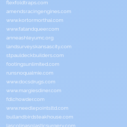
flexfoldtraps.com
amendsracingengines.com
www.kortormorthai.com
www.fatandqueer.com
anneashleyumc.org
landsurveyskansascity.com
stpauldeckbuilders.com
footingsunlimited.com
runsnoqualmie.com
www.docsdrugs.com
www.margiesdiner.com
fdlchowder.com
www.needlepointsltd.com
bullandbirdsteakhouse.com
lascolinasplasticsurgery.com