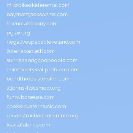
milwbikeskaterental.com
baymontjacksonms.com
townofaltonany.com
pglax.org
negativespacecleveland.com
liuteriapaoletti.com
sunriseandgoodpeople.com
chinesedrywallproblem.com
bendthreesistersinn.com
stjohns-flossmoor.org
funnyboneusa.com
cookiedustermusic.com
reconstructionensemble.org
kavitafabrics.com