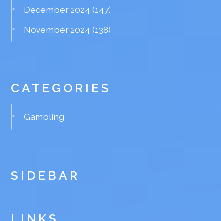
December 2024
(147)
November 2024
(138)
CATEGORIES
Gambling
SIDEBAR
LINKS