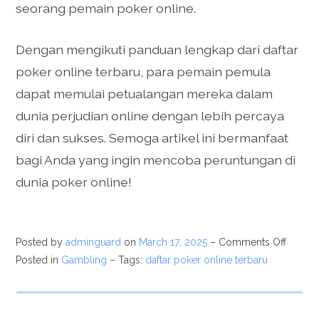
seorang pemain poker online.
Dengan mengikuti panduan lengkap dari daftar
poker online terbaru, para pemain pemula
dapat memulai petualangan mereka dalam
dunia perjudian online dengan lebih percaya
diri dan sukses. Semoga artikel ini bermanfaat
bagi Anda yang ingin mencoba peruntungan di
dunia poker online!
Posted by
adminguard
on
March 17, 2025
–
Comments Off
Posted in
Gambling
– Tags:
daftar poker online terbaru