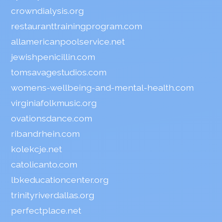
crowndialysis.org
restauranttrainingprogram.com
allamericanpoolservice.net
jewishpenicillin.com
tomsavagestudios.com
womens-wellbeing-and-mental-health.com
virginiafolkmusic.org
ovationsdance.com
ribandrhein.com
kolekcje.net
catolicanto.com
lbkeducationcenter.org
trinityriverdallas.org
perfectplace.net