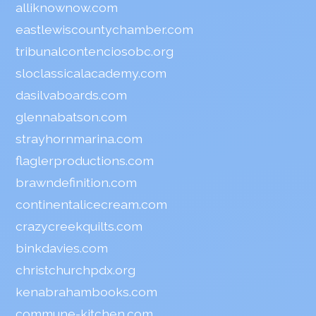
alliknownow.com
eastlewiscountychamber.com
tribunalcontenciosobc.org
sloclassicalacademy.com
dasilvaboards.com
glennabatson.com
strayhornmarina.com
flaglerproductions.com
brawndefinition.com
continentalicecream.com
crazycreekquilts.com
binkdavies.com
christchurchpdx.org
kenabrahambooks.com
commune-kitchen.com