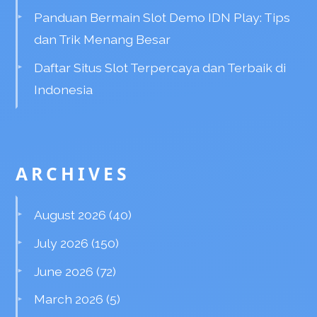
Panduan Bermain Slot Demo IDN Play: Tips
dan Trik Menang Besar
Daftar Situs Slot Terpercaya dan Terbaik di
Indonesia
ARCHIVES
August 2026
(40)
July 2026
(150)
June 2026
(72)
March 2026
(5)