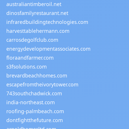
australiantimberoil.net
dinosfamilyrestaurant.net
infraredbuildingtechnologies.com
harvesttablehermann.com
carrosdegolfclub.com
energydevelopmentassociates.com
floraandfarmer.com
s3fsolutions.com
brevardbeachhomes.com
escapefromtheivorytower.com
743southchadwick.com
india-northeast.com
roofing-palmbeach.com
dontfightthefuture.com