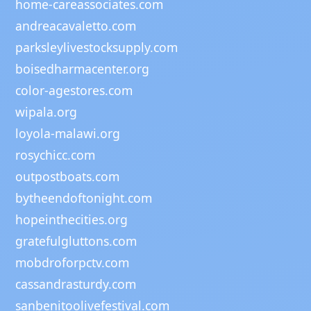
home-careassociates.com
andreacavaletto.com
parksleylivestocksupply.com
boisedharmacenter.org
color-agestores.com
wipala.org
loyola-malawi.org
rosychicc.com
outpostboats.com
bytheendoftonight.com
hopeinthecities.org
gratefulgluttons.com
mobdroforpctv.com
cassandrasturdy.com
sanbenitoolivefestival.com