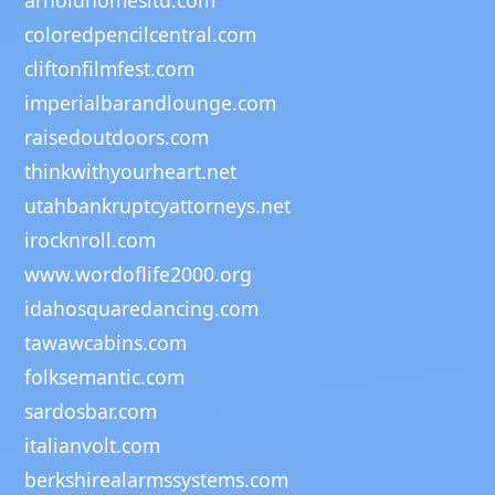
arnoldhomesltd.com
coloredpencilcentral.com
cliftonfilmfest.com
imperialbarandlounge.com
raisedoutdoors.com
thinkwithyourheart.net
utahbankruptcyattorneys.net
irocknroll.com
www.wordoflife2000.org
idahosquaredancing.com
tawawcabins.com
folksemantic.com
sardosbar.com
italianvolt.com
berkshirealarmssystems.com