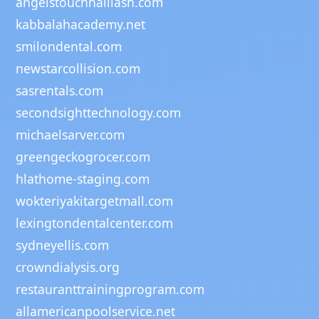
angelstouchnaillash.com
kabbalahacademy.net
smilondental.com
newstarcollision.com
sasrentals.com
secondsighttechnology.com
michaelsarver.com
greengeckogrocer.com
hlathome-staging.com
wokteriyakitargetmall.com
lexingtondentalcenter.com
sydneyellis.com
crowndialysis.org
restauranttrainingprogram.com
allamericanpoolservice.net