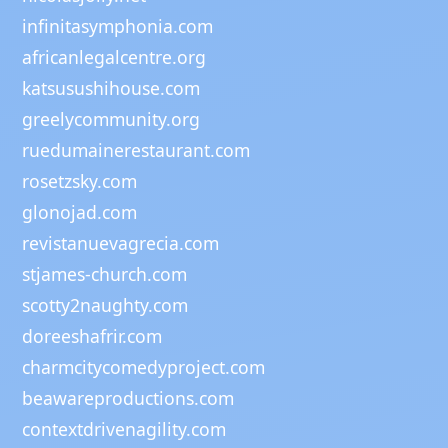
infinitasymphonia.com
africanlegalcentre.org
katsusushihouse.com
greelycommunity.org
ruedumainerestaurant.com
rosetzsky.com
glonojad.com
revistanuevagrecia.com
stjames-church.com
scotty2naughty.com
doreeshafrir.com
charmcitycomedyproject.com
beawareproductions.com
contextdrivenagility.com