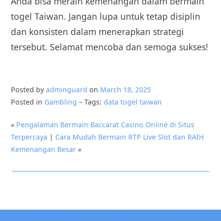
Anda bisa meraih kemenangan dalam bermain
togel Taiwan. Jangan lupa untuk tetap disiplin
dan konsisten dalam menerapkan strategi
tersebut. Selamat mencoba dan semoga sukses!
Posted by
adminguard
on
March 18, 2025
Posted in
Gambling
– Tags:
data togel taiwan
«
Pengalaman Bermain Baccarat Casino Online di Situs
Terpercaya
|
Cara Mudah Bermain RTP Live Slot dan RAIH
Kemenangan Besar
»