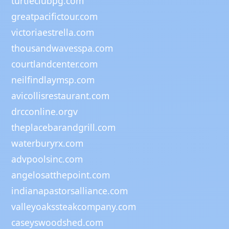
turtleclubpg.com
greatpacifictour.com
victoriaestrella.com
thousandwavesspa.com
courtlandcenter.com
neilfindlaymsp.com
avicollisrestaurant.com
drcconline.org
v
theplacebarandgrill.com
waterburyrx.com
advpoolsinc.com
angelosatthepoint.com
indianapastorsalliance.com
valleyoakssteakcompany.com
caseyswoodshed.com