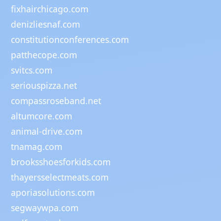
fixhairchicago.com
denizliesnaf.com
constitutionconferences.com
patthecope.com
svitcs.com
seriouspizza.net
compassroseband.net
altumcore.com
animal-drive.com
tnamag.com
brooksshoesforkids.com
thayersselectmeats.com
aporiasolutions.com
segwaywpa.com