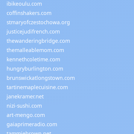
ibikeoulu.com
coffinshakers.com
stmaryofczestochowa.org
justicejudifrench.com
thewanderingbridge.com
themalleablemom.com
kennethcoletime.com
hungryburlington.com
brunswickatlongstown.com
tartinemaplecuisine.com
janekramer.net
nizi-sushi.com
art-mengo.com
gaiaprimeradio.com
tammiebrown.net