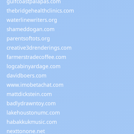
gulfcoastpalapas.com
thebridgehealthclinics.com
waterlinewriters.org
shameddogan.com
parentsoftots.org
creative3drenderings.com
farmerstradecoffee.com
logcabinyardage.com
davidboers.com
www.imobetachat.com
mattdickstein.com
badlydrawntoy.com
lakehoustonumc.com
habakkukmusic.com
nexttonone.net