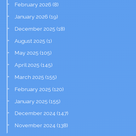
February 2026
(8)
January 2026
(19)
December 2025
(18)
August 2025
(1)
May 2025
(105)
April 2025
(145)
March 2025
(155)
February 2025
(120)
January 2025
(155)
December 2024
(147)
November 2024
(138)