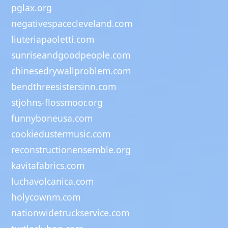
pglax.org
negativespacecleveland.com
liuteriapaoletti.com
sunriseandgoodpeople.com
chinesedrywallproblem.com
bendthreesistersinn.com
stjohns-flossmoor.org
funnyboneusa.com
cookiedustermusic.com
reconstructionensemble.org
kavitafabrics.com
luchavolcanica.com
holycownm.com
nationwidetruckservice.com