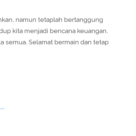
inkan, namun tetaplah bertanggung
dup kita menjadi bencana keuangan.
ta semua. Selamat bermain dan tetap