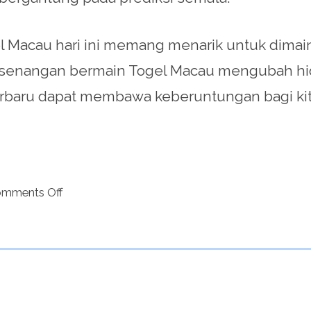
l Macau hari ini memang menarik untuk dima
kesenangan bermain Togel Macau mengubah hi
 terbaru dapat membawa keberuntungan bagi ki
mments Off