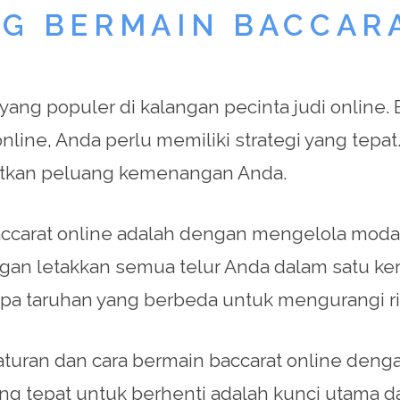
G BERMAIN BACCAR
ang populer di kalangan pecinta judi online. 
ine, Anda perlu memiliki strategi yang tepat
atkan peluang kemenangan Anda.
accarat online adalah dengan mengelola moda
gan letakkan semua telur Anda dalam satu kera
 taruhan yang berbeda untuk mengurangi ris
aturan dan cara bermain baccarat online deng
ang tepat untuk berhenti adalah kunci utama 