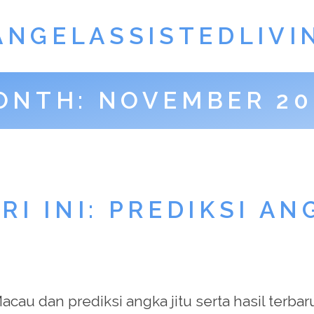
NGELASSISTEDLIVI
ONTH:
NOVEMBER 20
I INI: PREDIKSI AN
l Macau dan prediksi angka jitu serta hasil t