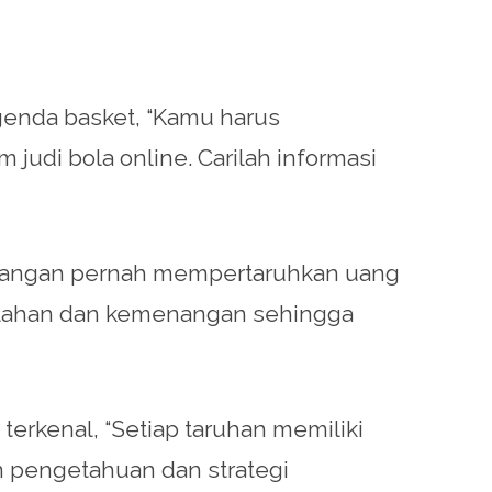
genda basket, “Kamu harus
judi bola online. Carilah informasi
, “Jangan pernah mempertaruhkan uang
kalahan dan kemenangan sehingga
terkenal, “Setiap taruhan memiliki
an pengetahuan dan strategi