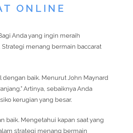
AT ONLINE
Bagi Anda yang ingin meraih
. Strategi menang bermain baccarat
l dengan baik. Menurut John Maynard
njang.” Artinya, sebaiknya Anda
iko kerugian yang besar.
an baik. Mengetahui kapan saat yang
dalam strategi menang bermain