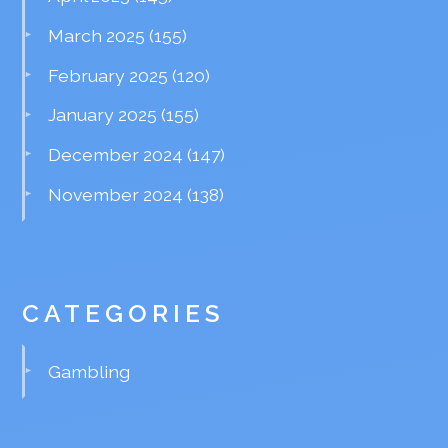
March 2025
(155)
February 2025
(120)
January 2025
(155)
December 2024
(147)
November 2024
(138)
CATEGORIES
Gambling