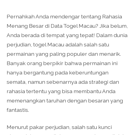
Pernahkah Anda mendengar tentang Rahasia
Menang Besar di Data Togel Macau? Jika belum,
Anda berada di tempat yang tepat! Dalam dunia
perjudian, togel Macau adalah salah satu
permainan yang paling populer dan menarik.
Banyak orang berpikir bahwa permainan ini
hanya bergantung pada keberuntungan
semata, namun sebenarnya ada strategi dan
rahasia tertentu yang bisa membantu Anda
memenangkan taruhan dengan besaran yang
fantastis.
Menurut pakar perjudian, salah satu kunci