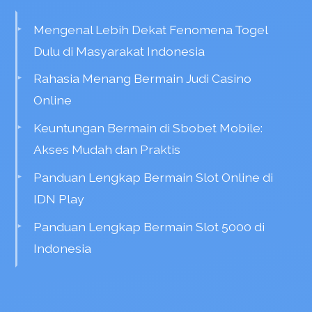
Mengenal Lebih Dekat Fenomena Togel
Dulu di Masyarakat Indonesia
Rahasia Menang Bermain Judi Casino
Online
Keuntungan Bermain di Sbobet Mobile:
Akses Mudah dan Praktis
Panduan Lengkap Bermain Slot Online di
IDN Play
Panduan Lengkap Bermain Slot 5000 di
Indonesia