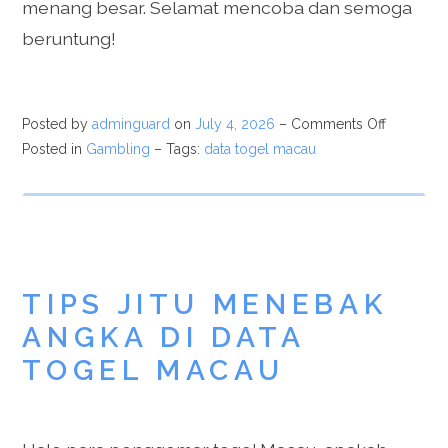
menang besar. Selamat mencoba dan semoga
beruntung!
Posted by
adminguard
on
July 4, 2026
–
Comments Off
Posted in
Gambling
– Tags:
data togel macau
TIPS JITU MENEBAK
ANGKA DI DATA
TOGEL MACAU