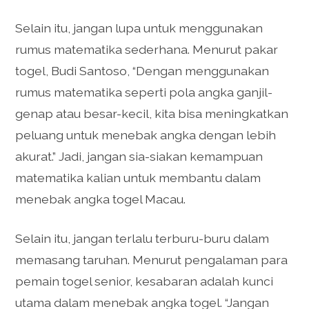
Selain itu, jangan lupa untuk menggunakan
rumus matematika sederhana. Menurut pakar
togel, Budi Santoso, “Dengan menggunakan
rumus matematika seperti pola angka ganjil-
genap atau besar-kecil, kita bisa meningkatkan
peluang untuk menebak angka dengan lebih
akurat.” Jadi, jangan sia-siakan kemampuan
matematika kalian untuk membantu dalam
menebak angka togel Macau.
Selain itu, jangan terlalu terburu-buru dalam
memasang taruhan. Menurut pengalaman para
pemain togel senior, kesabaran adalah kunci
utama dalam menebak angka togel. “Jangan