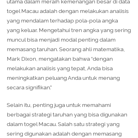
utama dalam meraih kemenangan besar di data
togel Macau adalah dengan melakukan analisis
yang mendalam terhadap pola-pola angka
yang keluar. Mengetahui tren angka yang sering
muncul bisa menjadi modal penting dalam
memasang taruhan. Seorang ahli matematika,
Mark Dixon, mengatakan bahwa “dengan
melakukan analisis yang tepat, Anda bisa
meningkatkan peluang Anda untuk menang
secara signifikan.”
Selain itu, penting juga untuk memahami
berbagai strategi taruhan yang bisa digunakan
dalam togel Macau. Salah satu strategi yang
sering digunakan adalah dengan memasang