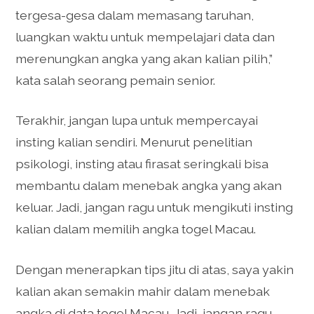
tergesa-gesa dalam memasang taruhan,
luangkan waktu untuk mempelajari data dan
merenungkan angka yang akan kalian pilih,”
kata salah seorang pemain senior.
Terakhir, jangan lupa untuk mempercayai
insting kalian sendiri. Menurut penelitian
psikologi, insting atau firasat seringkali bisa
membantu dalam menebak angka yang akan
keluar. Jadi, jangan ragu untuk mengikuti insting
kalian dalam memilih angka togel Macau.
Dengan menerapkan tips jitu di atas, saya yakin
kalian akan semakin mahir dalam menebak
angka di data togel Macau. Jadi, jangan ragu