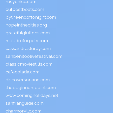
rosychicc.com
outpostboats.com
bytheendoftonight.com
hopeinthecities.org
gratefulgluttons.com
mobdroforpctv.com
cassandrasturdy.com
sanbenitoolivefestival.com
classicmoviestills.com
cafecolada.com
discoversoriano.com
thebeginnerspoint.com
www.comingholidays.net
sanfranguide.com
charmoryllc.com