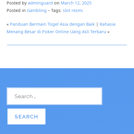
Posted by
adminguard
on
March 12, 2025
Posted in
Gambling
– Tags:
slot resmi
«
Panduan Bermain Togel Asia dengan Baik
|
Rahasia
Menang Besar di Poker Online Uang Asli Terbaru
»