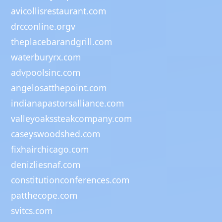
avicollisrestaurant.com
drcconline.org
v
theplacebarandgrill.com
waterburyrx.com
advpoolsinc.com
angelosatthepoint.com
indianapastorsalliance.com
valleyoakssteakcompany.com
caseyswoodshed.com
fixhairchicago.com
denizliesnaf.com
constitutionconferences.com
patthecope.com
svitcs.com