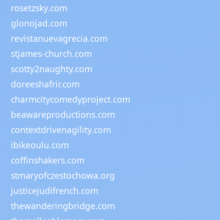
rosetzsky.com
glonojad.com
revistanuevagrecia.com
stjames-church.com
scotty2naughty.com
doreeshafrir.com
charmcitycomedyproject.com
beawareproductions.com
contextdrivenagility.com
ibikeoulu.com
coffinshakers.com
stmaryofczestochowa.org
justicejudifrench.com
thewanderingbridge.com