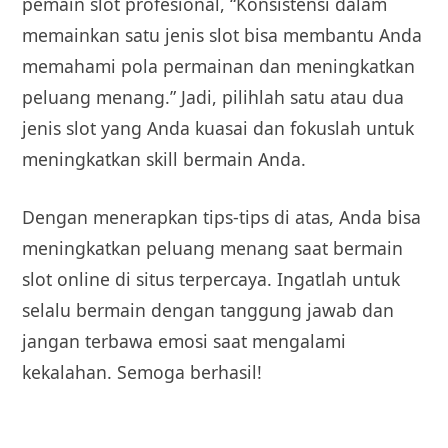
pemain slot profesional, “Konsistensi dalam
memainkan satu jenis slot bisa membantu Anda
memahami pola permainan dan meningkatkan
peluang menang.” Jadi, pilihlah satu atau dua
jenis slot yang Anda kuasai dan fokuslah untuk
meningkatkan skill bermain Anda.
Dengan menerapkan tips-tips di atas, Anda bisa
meningkatkan peluang menang saat bermain
slot online di situs terpercaya. Ingatlah untuk
selalu bermain dengan tanggung jawab dan
jangan terbawa emosi saat mengalami
kekalahan. Semoga berhasil!