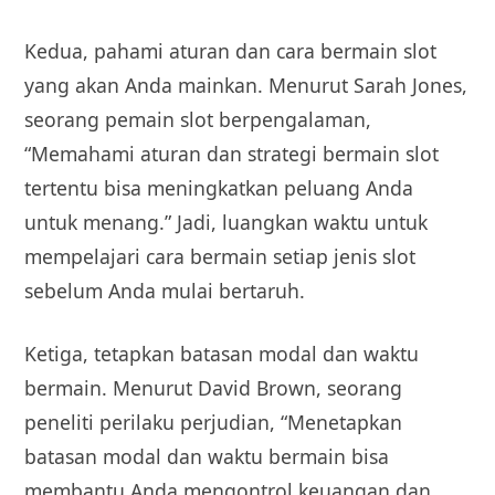
Kedua, pahami aturan dan cara bermain slot
yang akan Anda mainkan. Menurut Sarah Jones,
seorang pemain slot berpengalaman,
“Memahami aturan dan strategi bermain slot
tertentu bisa meningkatkan peluang Anda
untuk menang.” Jadi, luangkan waktu untuk
mempelajari cara bermain setiap jenis slot
sebelum Anda mulai bertaruh.
Ketiga, tetapkan batasan modal dan waktu
bermain. Menurut David Brown, seorang
peneliti perilaku perjudian, “Menetapkan
batasan modal dan waktu bermain bisa
membantu Anda mengontrol keuangan dan