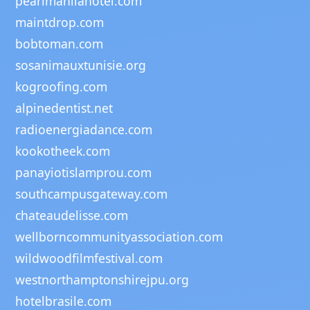
pearlmanilahotel.com
maintdrop.com
bobtoman.com
sosanimauxtunisie.org
kogroofing.com
alpinedentist.net
radioenergiadance.com
kookotheek.com
panayiotislamprou.com
southcampusgateway.com
chateaudelisse.com
wellborncommunityassociation.com
wildwoodfilmfestival.com
westnorthamptonshirejpu.org
hotelbrasile.com