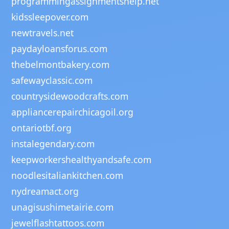
programmingassignmentshelp.net
kidssleepover.com
newtravels.net
paydayloansforus.com
thebelmontbakery.com
safewayclassic.com
countrysidewoodcrafts.com
appliancerepairchicagoil.org
ontariotbf.org
instalegendary.com
keepworkershealthyandsafe.com
noodlesitaliankitchen.com
nydreamact.org
unagisushimetairie.com
jewelflashtattoos.com