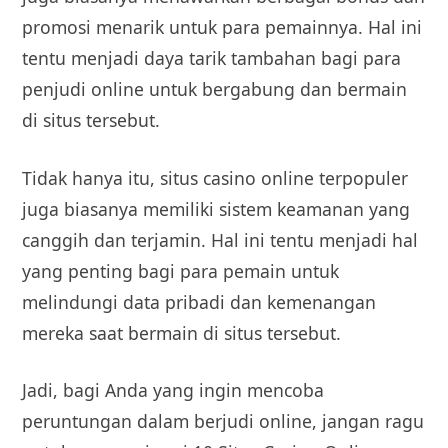
promosi menarik untuk para pemainnya. Hal ini
tentu menjadi daya tarik tambahan bagi para
penjudi online untuk bergabung dan bermain
di situs tersebut.
Tidak hanya itu, situs casino online terpopuler
juga biasanya memiliki sistem keamanan yang
canggih dan terjamin. Hal ini tentu menjadi hal
yang penting bagi para pemain untuk
melindungi data pribadi dan kemenangan
mereka saat bermain di situs tersebut.
Jadi, bagi Anda yang ingin mencoba
peruntungan dalam berjudi online, jangan ragu