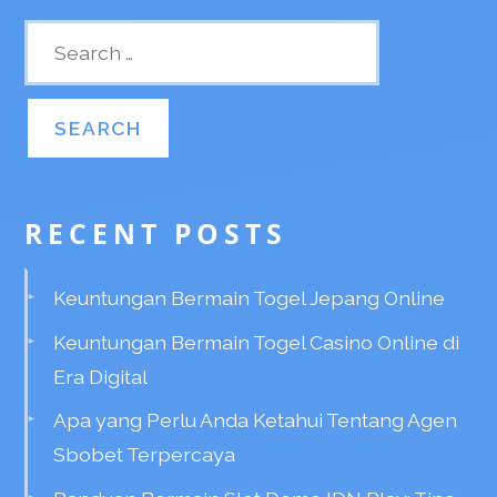
RECENT POSTS
Keuntungan Bermain Togel Jepang Online
Keuntungan Bermain Togel Casino Online di
Era Digital
Apa yang Perlu Anda Ketahui Tentang Agen
Sbobet Terpercaya