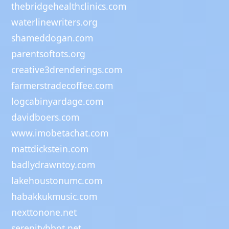
thebridgehealthclinics.com
waterlinewriters.org
shameddogan.com
parentsoftots.org
creative3drenderings.com
farmerstradecoffee.com
logcabinyardage.com
davidboers.com
www.imobetachat.com
mattdickstein.com
badlydrawntoy.com
lakehoustonumc.com
habakkukmusic.com
nexttonone.net
serenityhbot.net