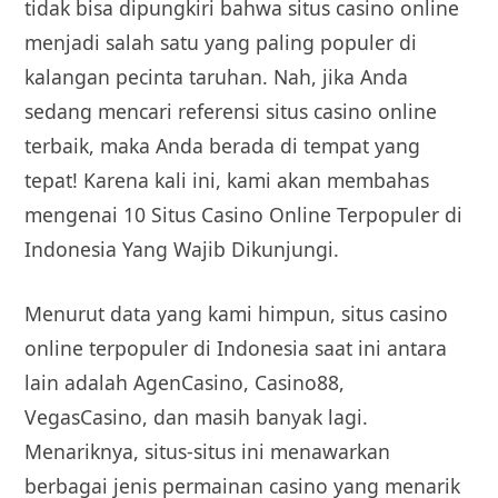
tidak bisa dipungkiri bahwa situs casino online
menjadi salah satu yang paling populer di
kalangan pecinta taruhan. Nah, jika Anda
sedang mencari referensi situs casino online
terbaik, maka Anda berada di tempat yang
tepat! Karena kali ini, kami akan membahas
mengenai 10 Situs Casino Online Terpopuler di
Indonesia Yang Wajib Dikunjungi.
Menurut data yang kami himpun, situs casino
online terpopuler di Indonesia saat ini antara
lain adalah AgenCasino, Casino88,
VegasCasino, dan masih banyak lagi.
Menariknya, situs-situs ini menawarkan
berbagai jenis permainan casino yang menarik