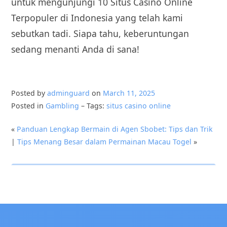
untuk mengunjungi 10 Situs Casino Online
Terpopuler di Indonesia yang telah kami
sebutkan tadi. Siapa tahu, keberuntungan
sedang menanti Anda di sana!
Posted by
adminguard
on
March 11, 2025
Posted in
Gambling
– Tags:
situs casino online
«
Panduan Lengkap Bermain di Agen Sbobet: Tips dan Trik
|
Tips Menang Besar dalam Permainan Macau Togel
»