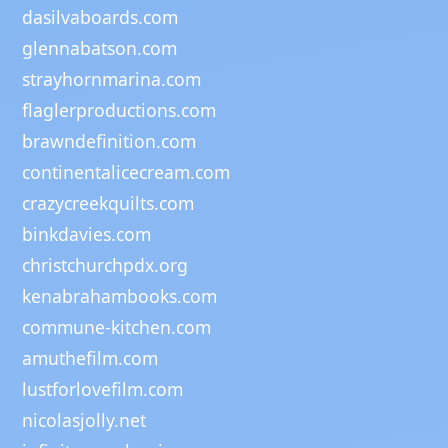
dasilvaboards.com
glennabatson.com
strayhornmarina.com
flaglerproductions.com
brawndefinition.com
continentalicecream.com
crazycreekquilts.com
binkdavies.com
christchurchpdx.org
kenabrahambooks.com
commune-kitchen.com
amuthefilm.com
lustforlovefilm.com
nicolasjolly.net