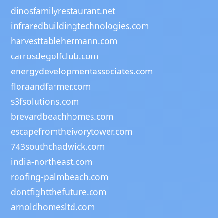
dinosfamilyrestaurant.net
infraredbuildingtechnologies.com
harvesttablehermann.com
carrosdegolfclub.com
energydevelopmentassociates.com
floraandfarmer.com
s3fsolutions.com
brevardbeachhomes.com
escapefromtheivorytower.com
743southchadwick.com
india-northeast.com
roofing-palmbeach.com
dontfightthefuture.com
arnoldhomesltd.com