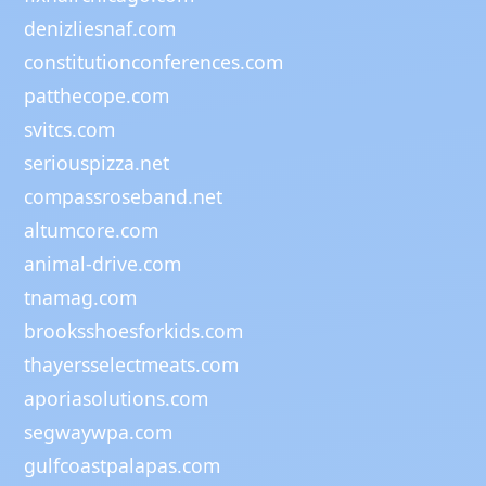
denizliesnaf.com
constitutionconferences.com
patthecope.com
svitcs.com
seriouspizza.net
compassroseband.net
altumcore.com
animal-drive.com
tnamag.com
brooksshoesforkids.com
thayersselectmeats.com
aporiasolutions.com
segwaywpa.com
gulfcoastpalapas.com