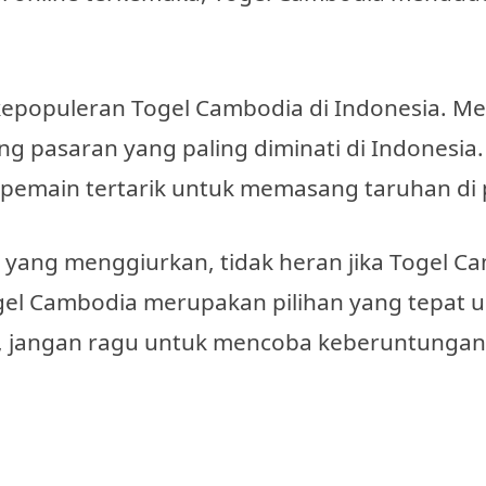
 kepopuleran Togel Cambodia di Indonesia. Me
ng pasaran yang paling diminati di Indonesia
emain tertarik untuk memasang taruhan di p
 yang menggiurkan, tidak heran jika Togel C
Togel Cambodia merupakan pilihan yang tepa
i, jangan ragu untuk mencoba keberuntungan