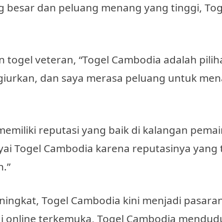
g besar dan peluang menang yang tinggi, Tog
togel veteran, “Togel Cambodia adalah pilih
iurkan, dan saya merasa peluang untuk men
emiliki reputasi yang baik di kalangan pemain
yai Togel Cambodia karena reputasinya yang te
n.”
ngkat, Togel Cambodia kini menjadi pasaran 
judi online terkemuka, Togel Cambodia mendud