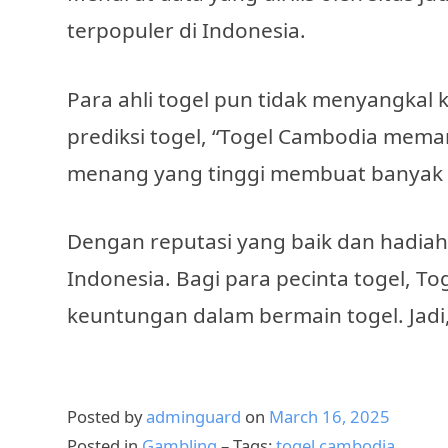
terpopuler di Indonesia.
Para ahli togel pun tidak menyangkal
prediksi togel, “Togel Cambodia mema
menang yang tinggi membuat banyak p
Dengan reputasi yang baik dan hadiah
Indonesia. Bagi para pecinta togel, 
keuntungan dalam bermain togel. Jad
Posted by
adminguard
on
March 16, 2025
Posted in
Gambling
– Tags:
togel cambodia