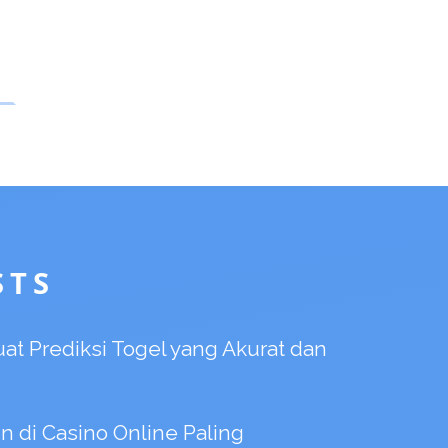
STS
 Prediksi Togel yang Akurat dan
 di Casino Online Paling