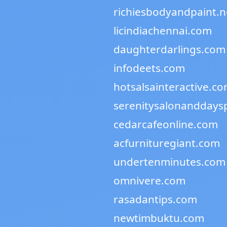
richiesbodyandpaint.n
licindiachennai.com
daughterdarlings.com
infodeets.com
hotsalsainteractive.c
serenitysalonanddays
cedarcafeonline.com
acfurnituregiant.com
undertenminutes.com
omnivere.com
rasadantips.com
newtimbuktu.com