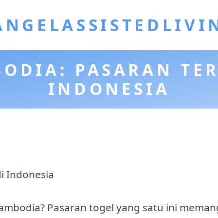
NGELASSISTEDLIVI
ODIA: PASARAN TE
INDONESIA
i Indonesia
ambodia? Pasaran togel yang satu ini memang