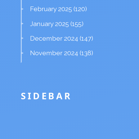
February 2025
(120)
January 2025
(155)
December 2024
(147)
November 2024
(138)
SIDEBAR