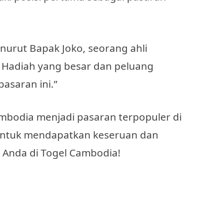
nurut Bapak Joko, seorang ahli
. Hadiah yang besar dan peluang
asaran ini.”
ambodia menjadi pasaran terpopuler di
t untuk mendapatkan keseruan dan
 Anda di Togel Cambodia!