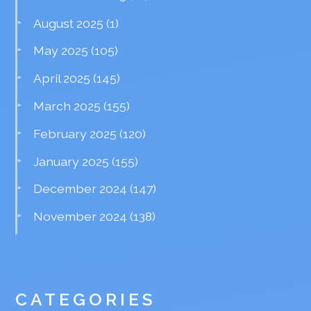
August 2025
(1)
May 2025
(105)
April 2025
(145)
March 2025
(155)
February 2025
(120)
January 2025
(155)
December 2024
(147)
November 2024
(138)
CATEGORIES