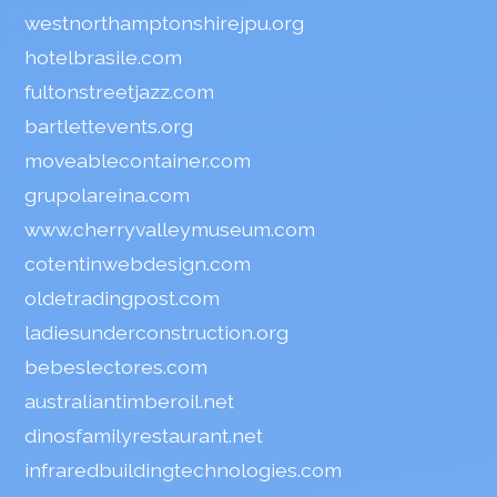
westnorthamptonshirejpu.org
hotelbrasile.com
fultonstreetjazz.com
bartlettevents.org
moveablecontainer.com
grupolareina.com
www.cherryvalleymuseum.com
cotentinwebdesign.com
oldetradingpost.com
ladiesunderconstruction.org
bebeslectores.com
australiantimberoil.net
dinosfamilyrestaurant.net
infraredbuildingtechnologies.com