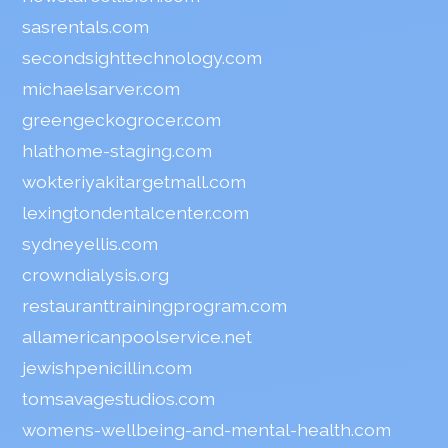
sasrentals.com
secondsighttechnology.com
michaelsarver.com
greengeckogrocer.com
hlathome-staging.com
wokteriyakitargetmall.com
lexingtondentalcenter.com
sydneyellis.com
crowndialysis.org
restauranttrainingprogram.com
allamericanpoolservice.net
jewishpenicillin.com
tomsavagestudios.com
womens-wellbeing-and-mental-health.com