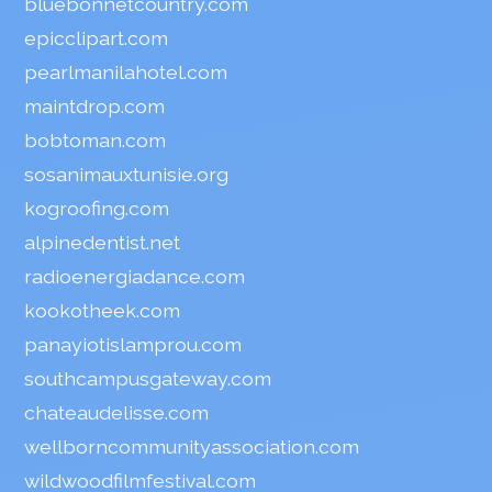
bluebonnetcountry.com
epicclipart.com
pearlmanilahotel.com
maintdrop.com
bobtoman.com
sosanimauxtunisie.org
kogroofing.com
alpinedentist.net
radioenergiadance.com
kookotheek.com
panayiotislamprou.com
southcampusgateway.com
chateaudelisse.com
wellborncommunityassociation.com
wildwoodfilmfestival.com