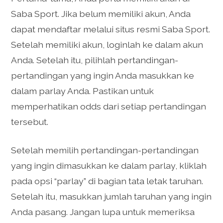
Saba Sport. Jika belum memiliki akun, Anda
dapat mendaftar melalui situs resmi Saba Sport.
Setelah memiliki akun, loginlah ke dalam akun
Anda. Setelah itu, pilihlah pertandingan-
pertandingan yang ingin Anda masukkan ke
dalam parlay Anda. Pastikan untuk
memperhatikan odds dari setiap pertandingan
tersebut.
Setelah memilih pertandingan-pertandingan
yang ingin dimasukkan ke dalam parlay, kliklah
pada opsi “parlay” di bagian tata letak taruhan.
Setelah itu, masukkan jumlah taruhan yang ingin
Anda pasang. Jangan lupa untuk memeriksa