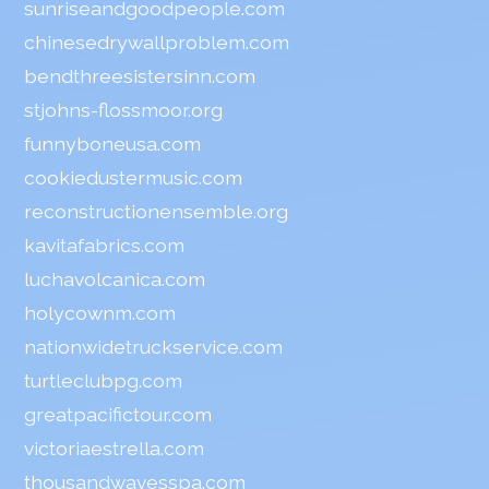
sunriseandgoodpeople.com
chinesedrywallproblem.com
bendthreesistersinn.com
stjohns-flossmoor.org
funnyboneusa.com
cookiedustermusic.com
reconstructionensemble.org
kavitafabrics.com
luchavolcanica.com
holycownm.com
nationwidetruckservice.com
turtleclubpg.com
greatpacifictour.com
victoriaestrella.com
thousandwavesspa.com