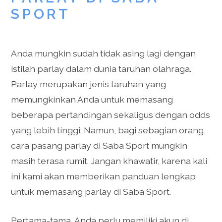
SPORT
Anda mungkin sudah tidak asing lagi dengan
istilah parlay dalam dunia taruhan olahraga.
Parlay merupakan jenis taruhan yang
memungkinkan Anda untuk memasang
beberapa pertandingan sekaligus dengan odds
yang lebih tinggi. Namun, bagi sebagian orang,
cara pasang parlay di Saba Sport mungkin
masih terasa rumit. Jangan khawatir, karena kali
ini kami akan memberikan panduan lengkap
untuk memasang parlay di Saba Sport.
Pertama-tama, Anda perlu memiliki akun di