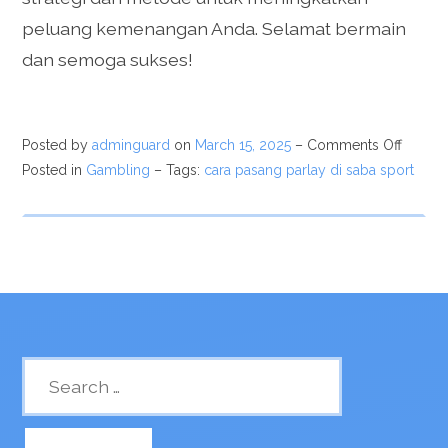
peluang kemenangan Anda. Selamat bermain
dan semoga sukses!
Posted by
adminguard
on
March 15, 2025
–
Comments Off
Posted in
Gambling
– Tags:
cara pasang parlay di saba sport