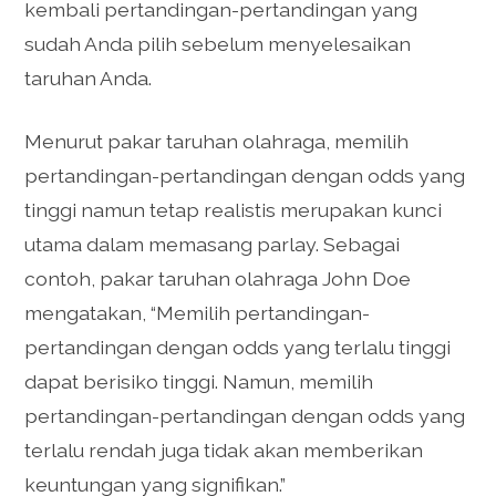
kembali pertandingan-pertandingan yang
sudah Anda pilih sebelum menyelesaikan
taruhan Anda.
Menurut pakar taruhan olahraga, memilih
pertandingan-pertandingan dengan odds yang
tinggi namun tetap realistis merupakan kunci
utama dalam memasang parlay. Sebagai
contoh, pakar taruhan olahraga John Doe
mengatakan, “Memilih pertandingan-
pertandingan dengan odds yang terlalu tinggi
dapat berisiko tinggi. Namun, memilih
pertandingan-pertandingan dengan odds yang
terlalu rendah juga tidak akan memberikan
keuntungan yang signifikan.”