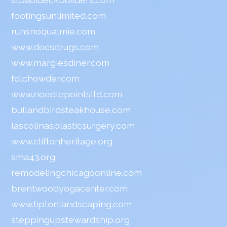
footingsunlimited.com
runsnoqualmie.com
www.docsdrugs.com
www.margiesdiner.com
fdlchowder.com
www.needlepointsltd.com
bullandbirdsteakhouse.com
lascolinasplasticsurgery.com
www.cliftonheritage.org
sma43.org
remodelingchicagoonline.com
brentwoodyogacenter.com
www.tiptonlandscaping.com
steppingupstewardship.org