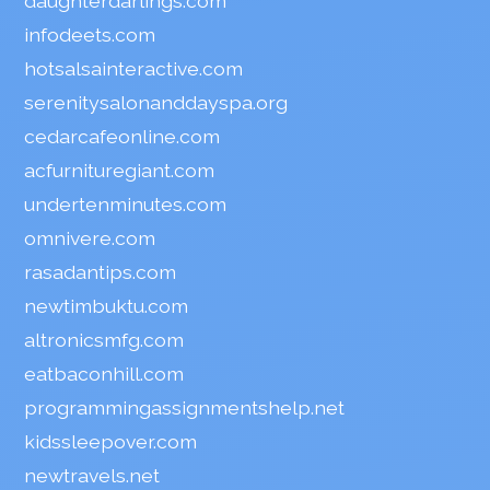
daughterdarlings.com
infodeets.com
hotsalsainteractive.com
serenitysalonanddayspa.org
cedarcafeonline.com
acfurnituregiant.com
undertenminutes.com
omnivere.com
rasadantips.com
newtimbuktu.com
altronicsmfg.com
eatbaconhill.com
programmingassignmentshelp.net
kidssleepover.com
newtravels.net