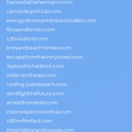
harvesttablehermann.com
carrosdegolfclub.com
energydevelopmentassociates.com
floraandfarmer.com
s3fsolutions.com
brevardbeachhomes.com
escapefromtheivorytower.com
743southchadwick.com
india-northeast.com
roofing-palmbeach.com
dontfightthefuture.com
arnoldhomesltd.com
coloredpencilcentral.com
cliftonfilmfest.com
imperialbarandlounge.com