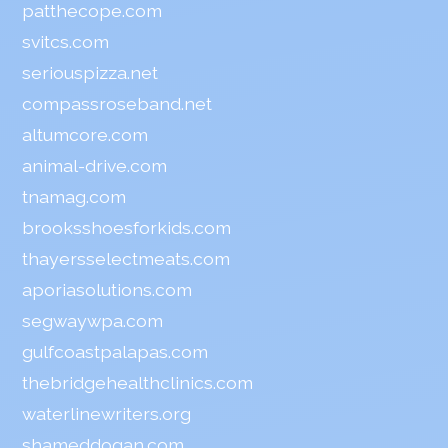
patthecope.com
svitcs.com
seriouspizza.net
compassroseband.net
altumcore.com
animal-drive.com
tnamag.com
brooksshoesforkids.com
thayersselectmeats.com
aporiasolutions.com
segwaywpa.com
gulfcoastpalapas.com
thebridgehealthclinics.com
waterlinewriters.org
shameddogan.com