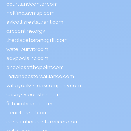
courtlandcenter.com
neilfindlaymsp.com
avicollisrestaurant.com
drcconline.org
v
theplacebarandgrill.com
waterburyrx.com
advpoolsinc.com
angelosatthepoint.com
indianapastorsalliance.com
valleyoakssteakcompany.com
caseyswoodshed.com
fixhairchicago.com
denizliesnaf.com
constitutionconferences.com
patthecope.com