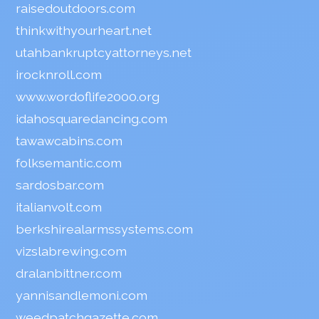
raisedoutdoors.com
thinkwithyourheart.net
utahbankruptcyattorneys.net
irocknroll.com
www.wordoflife2000.org
idahosquaredancing.com
tawawcabins.com
folksemantic.com
sardosbar.com
italianvolt.com
berkshirealarmssystems.com
vizslabrewing.com
dralanbittner.com
yannisandlemoni.com
weedpatchgazette.com