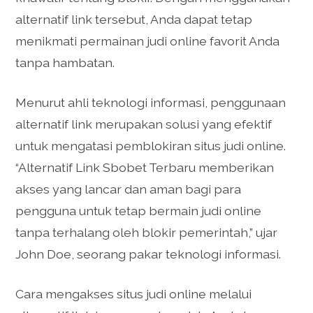
alternatif link tersebut, Anda dapat tetap
menikmati permainan judi online favorit Anda
tanpa hambatan.
Menurut ahli teknologi informasi, penggunaan
alternatif link merupakan solusi yang efektif
untuk mengatasi pemblokiran situs judi online.
“Alternatif Link Sbobet Terbaru memberikan
akses yang lancar dan aman bagi para
pengguna untuk tetap bermain judi online
tanpa terhalang oleh blokir pemerintah,” ujar
John Doe, seorang pakar teknologi informasi.
Cara mengakses situs judi online melalui