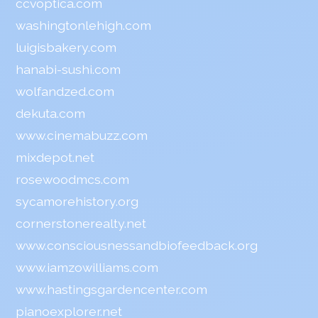
ccvoptica.com
washingtonlehigh.com
luigisbakery.com
hanabi-sushi.com
wolfandzed.com
dekuta.com
www.cinemabuzz.com
mixdepot.net
rosewoodmcs.com
sycamorehistory.org
cornerstonerealty.net
www.consciousnessandbiofeedback.org
www.iamzowilliams.com
www.hastingsgardencenter.com
pianoexplorer.net