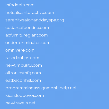
infodeets.com
hotsalsainteractive.com
serenitysalonanddayspa.org
cedarcafeonline.com
acfurnituregiant.com
undertenminutes.com
omnivere.com
rasadantips.com
newtimbuktu.com
altronicsmfg.com
eatbaconhill.com
programmingassignmentshelp.net
kidssleepover.com
newtravels.net