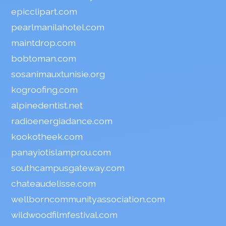
epicclipart.com
pearlmanilahotel.com
maintdrop.com
bobtoman.com
sosanimauxtunisie.org
kogroofing.com
alpinedentist.net
radioenergiadance.com
kookotheek.com
panayiotislamprou.com
southcampusgateway.com
chateaudelisse.com
wellborncommunityassociation.com
wildwoodfilmfestival.com