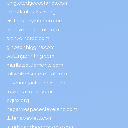
junglelodgecostarica.com
christianfestivals.org
visitcountrykitchen.com
algarve-dolphins.com
alanveingrad.com
ginosonhiggins.com
wutungprinting.com
maritalsettlements.com
milwbikeskaterental.com
baymontjacksonms.com
townofaltonany.com
pglax.org
negativespacecleveland.com
liuteriapaoletti.com
sunriseandgoodpeople.com