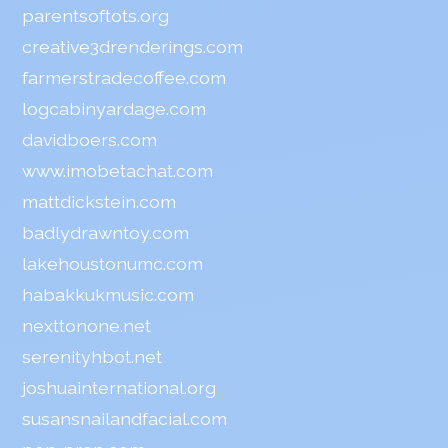
parentsoftots.org
creative3drenderings.com
farmerstradecoffee.com
logcabinyardage.com
davidboers.com
www.imobetachat.com
mattdickstein.com
badlydrawntoy.com
lakehoustonumc.com
habakkukmusic.com
nexttonone.net
serenityhbot.net
joshuainternational.org
susansnailandfacial.com