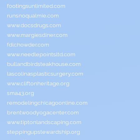
footingsunlimited.com
runsnoqualmie.com
www.docsdrugs.com
www.margiesdiner.com
fdlchowder.com
www.needlepointsltd.com
bullandbirdsteakhouse.com
lascolinasplasticsurgery.com
www.cliftonheritage.org
sma43.org
remodelingchicagoonline.com
brentwoodyogacenter.com
www.tiptonlandscaping.com
steppingupstewardship.org