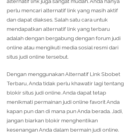
alternatif link juga sangat mudah. Anda hanya
perlu mencari alternatif link yang masih aktif
dan dapat diakses. Salah satu cara untuk
mendapatkan alternatif link yang terbaru
adalah dengan bergabung dengan forum judi
online atau mengikuti media sosial resmi dari
situs judi online tersebut.
Dengan menggunakan Alternatif Link Sbobet
Terbaru, Anda tidak perlu khawatir lagi tentang
blokir situs judi online. Anda dapat tetap
menikmati permainan judi online favorit Anda
kapan pun dan di mana pun Anda berada. Jadi,
jangan biarkan blokir menghentikan
kesenangan Anda dalam bermain judi online.