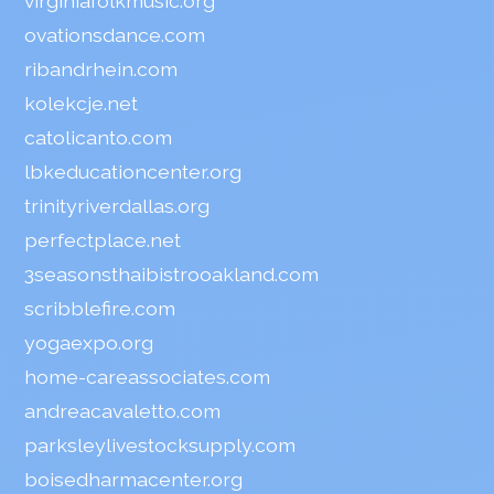
virginiafolkmusic.org
ovationsdance.com
ribandrhein.com
kolekcje.net
catolicanto.com
lbkeducationcenter.org
trinityriverdallas.org
perfectplace.net
3seasonsthaibistrooakland.com
scribblefire.com
yogaexpo.org
home-careassociates.com
andreacavaletto.com
parksleylivestocksupply.com
boisedharmacenter.org