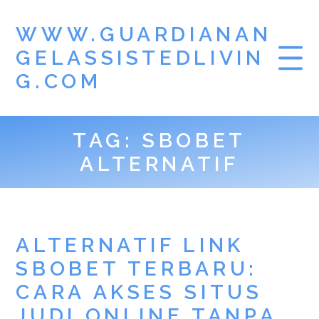
WWW.GUARDIANAN
GELASSISTEDLIVIN
G.COM
TAG:
SBOBET
ALTERNATIF
ALTERNATIF LINK
SBOBET TERBARU:
CARA AKSES SITUS
JUDI ONLINE TANPA