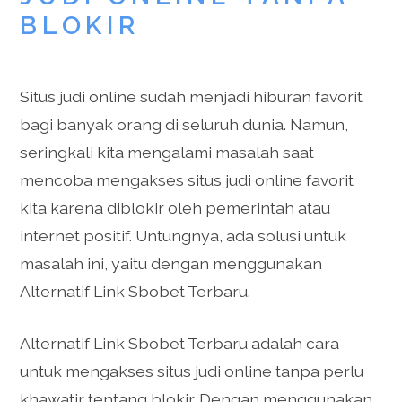
BLOKIR
Situs judi online sudah menjadi hiburan favorit
bagi banyak orang di seluruh dunia. Namun,
seringkali kita mengalami masalah saat
mencoba mengakses situs judi online favorit
kita karena diblokir oleh pemerintah atau
internet positif. Untungnya, ada solusi untuk
masalah ini, yaitu dengan menggunakan
Alternatif Link Sbobet Terbaru.
Alternatif Link Sbobet Terbaru adalah cara
untuk mengakses situs judi online tanpa perlu
khawatir tentang blokir. Dengan menggunakan