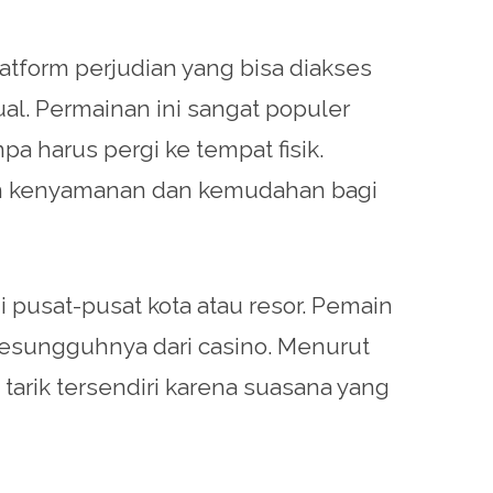
latform perjudian yang bisa diakses
al. Permainan ini sangat populer
 harus pergi ke tempat fisik.
kan kenyamanan dan kemudahan bagi
di pusat-pusat kota atau resor. Pemain
sesungguhnya dari casino. Menurut
tarik tersendiri karena suasana yang