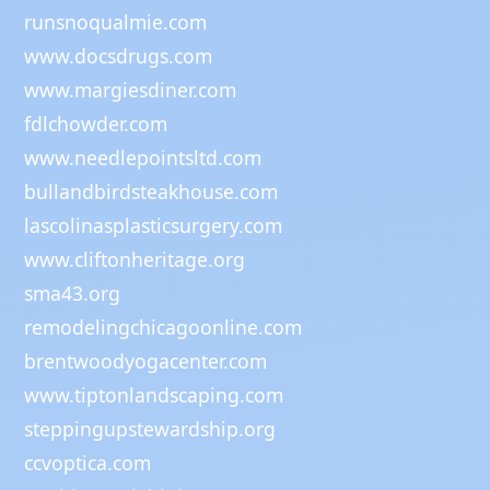
runsnoqualmie.com
www.docsdrugs.com
www.margiesdiner.com
fdlchowder.com
www.needlepointsltd.com
bullandbirdsteakhouse.com
lascolinasplasticsurgery.com
www.cliftonheritage.org
sma43.org
remodelingchicagoonline.com
brentwoodyogacenter.com
www.tiptonlandscaping.com
steppingupstewardship.org
ccvoptica.com