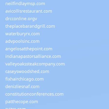
neilfindlaymsp.com
avicollisrestaurant.com
drcconline.org
v
theplacebarandgrill.com
waterburyrx.com
advpoolsinc.com
angelosatthepoint.com
indianapastorsalliance.com
valleyoakssteakcompany.com
caseyswoodshed.com
fixhairchicago.com
denizliesnaf.com
constitutionconferences.com
patthecope.com