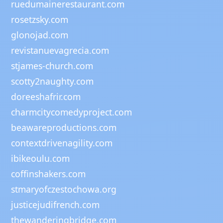
ruedumainerestaurant.com
rosetzsky.com
glonojad.com
revistanuevagrecia.com
stjames-church.com
scotty2naughty.com
doreeshafrir.com
charmcitycomedyproject.com
beawareproductions.com
contextdrivenagility.com
ibikeoulu.com
coffinshakers.com
stmaryofczestochowa.org
justicejudifrench.com
thewanderingbridge.com