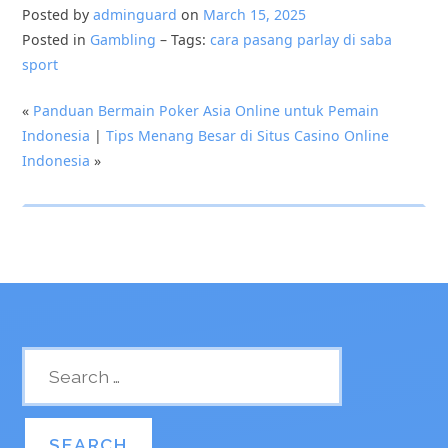
Posted by
adminguard
on
March 15, 2025
Posted in
Gambling
– Tags:
cara pasang parlay di saba
sport
«
Panduan Bermain Poker Asia Online untuk Pemain
Indonesia
|
Tips Menang Besar di Situs Casino Online
Indonesia
»