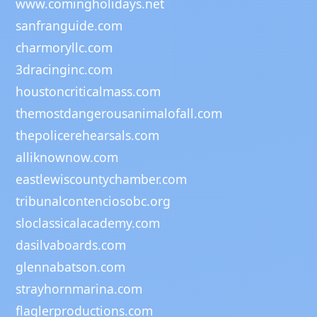
www.comingholidays.net
sanfranguide.com
charmoryllc.com
3dracinginc.com
houstoncriticalmass.com
themostdangerousanimalofall.com
thepolicerehearsals.com
alliknownow.com
eastlewiscountychamber.com
tribunalcontenciosobc.org
sloclassicalacademy.com
dasilvaboards.com
glennabatson.com
strayhornmarina.com
flaglerproductions.com