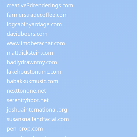
creative3drenderings.com
farmerstradecoffee.com
logcabinyardage.com
davidboers.com
www.imobetachat.com
mattdickstein.com
badlydrawntoy.com
lakehoustonumc.com
habakkukmusic.com
nexttonone.net
serenityhbot.net
joshuainternational.org
susansnailandfacial.com
pen-prop.com