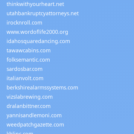
thinkwithyourheart.net
utahbankruptcyattorneys.net
irocknroll.com
www.wordoflife2000.org
idahosquaredancing.com
tawawcabins.com
folksemantic.com
sardosbar.com
italianvolt.com
berkshirealarmssystems.com
vizslabrewing.com
dralanbittner.com
yannisandlemoni.com
weedpatchgazette.com
kblinc.com