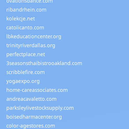
ovationsdance.com
ribandrhein.com
kolekcje.net
catolicanto.com
lbkeducationcenter.org
trinityriverdallas.org
perfectplace.net
3seasonsthaibistrooakland.com
scribblefire.com
yogaexpo.org
home-careassociates.com
andreacavaletto.com
parksleylivestocksupply.com
boisedharmacenter.org
color-agestores.com