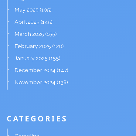
May 2025
(105)
April 2025
(145)
March 2025
(155)
February 2025
(120)
January 2025
(155)
December 2024
(147)
November 2024
(138)
CATEGORIES
Gambling