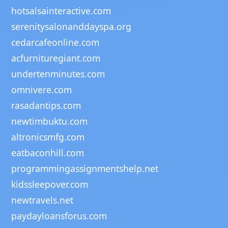
hotsalsainteractive.com
serenitysalonanddayspa.org
cedarcafeonline.com
acfurnituregiant.com
undertenminutes.com
omnivere.com
rasadantips.com
newtimbuktu.com
altronicsmfg.com
eatbaconhill.com
programmingassignmentshelp.net
kidssleepover.com
newtravels.net
paydayloansforus.com