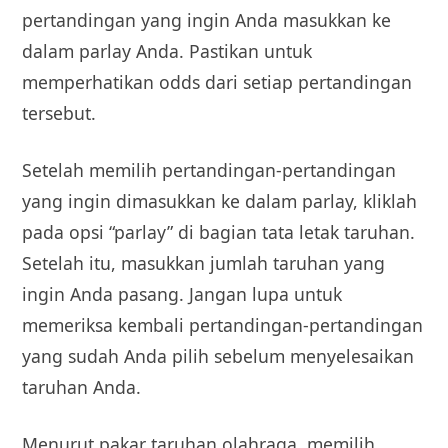
pertandingan yang ingin Anda masukkan ke
dalam parlay Anda. Pastikan untuk
memperhatikan odds dari setiap pertandingan
tersebut.
Setelah memilih pertandingan-pertandingan
yang ingin dimasukkan ke dalam parlay, kliklah
pada opsi “parlay” di bagian tata letak taruhan.
Setelah itu, masukkan jumlah taruhan yang
ingin Anda pasang. Jangan lupa untuk
memeriksa kembali pertandingan-pertandingan
yang sudah Anda pilih sebelum menyelesaikan
taruhan Anda.
Menurut pakar taruhan olahraga, memilih