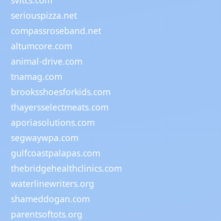
svitcs.com
seriouspizza.net
compassroseband.net
altumcore.com
animal-drive.com
tnamag.com
brooksshoesforkids.com
thayersselectmeats.com
aporiasolutions.com
segwaywpa.com
gulfcoastpalapas.com
thebridgehealthclinics.com
waterlinewriters.org
shameddogan.com
parentsoftots.org