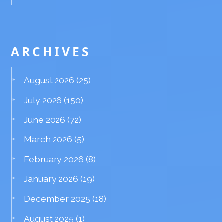
ARCHIVES
August 2026
(25)
July 2026
(150)
June 2026
(72)
March 2026
(5)
February 2026
(8)
January 2026
(19)
December 2025
(18)
August 2025
(1)