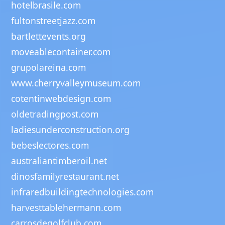
hotelbrasile.com
fultonstreetjazz.com
bartlettevents.org
moveablecontainer.com
grupolareina.com
www.cherryvalleymuseum.com
cotentinwebdesign.com
oldetradingpost.com
ladiesunderconstruction.org
bebeslectores.com
australiantimberoil.net
dinosfamilyrestaurant.net
infraredbuildingtechnologies.com
harvesttablehermann.com
carrosdegolfclub.com