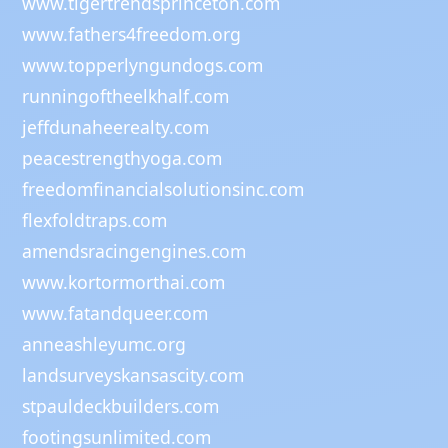
www.tigertrendsprinceton.com
www.fathers4freedom.org
www.topperlyngundogs.com
runningoftheelkhalf.com
jeffdunaheerealty.com
peacestrengthyoga.com
freedomfinancialsolutionsinc.com
flexfoldtraps.com
amendsracingengines.com
www.kortormorthai.com
www.fatandqueer.com
anneashleyumc.org
landsurveyskansascity.com
stpauldeckbuilders.com
footingsunlimited.com