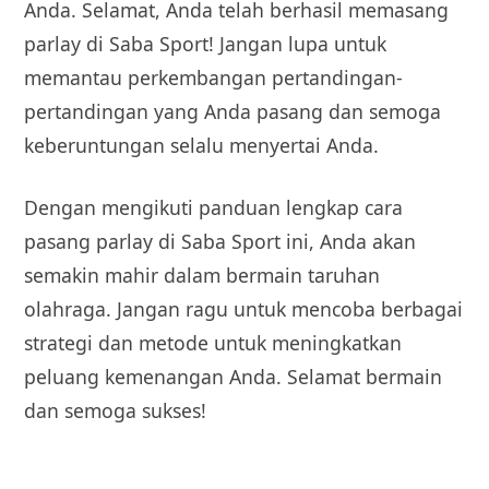
Anda. Selamat, Anda telah berhasil memasang
parlay di Saba Sport! Jangan lupa untuk
memantau perkembangan pertandingan-
pertandingan yang Anda pasang dan semoga
keberuntungan selalu menyertai Anda.
Dengan mengikuti panduan lengkap cara
pasang parlay di Saba Sport ini, Anda akan
semakin mahir dalam bermain taruhan
olahraga. Jangan ragu untuk mencoba berbagai
strategi dan metode untuk meningkatkan
peluang kemenangan Anda. Selamat bermain
dan semoga sukses!