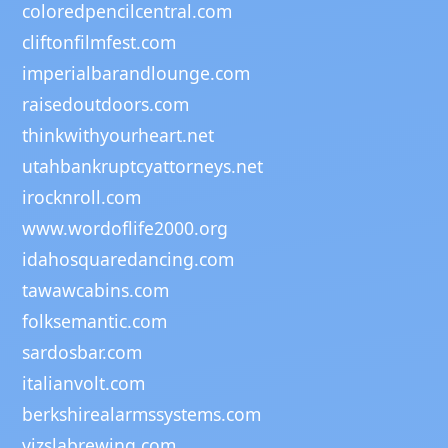
coloredpencilcentral.com
cliftonfilmfest.com
imperialbarandlounge.com
raisedoutdoors.com
thinkwithyourheart.net
utahbankruptcyattorneys.net
irocknroll.com
www.wordoflife2000.org
idahosquaredancing.com
tawawcabins.com
folksemantic.com
sardosbar.com
italianvolt.com
berkshirealarmssystems.com
vizslabrewing.com