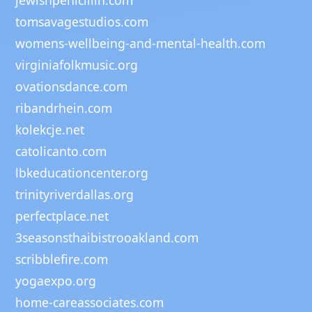
jewishpenicillin.com
tomsavagestudios.com
womens-wellbeing-and-mental-health.com
virginiafolkmusic.org
ovationsdance.com
ribandrhein.com
kolekcje.net
catolicanto.com
lbkeducationcenter.org
trinityriverdallas.org
perfectplace.net
3seasonsthaibistrooakland.com
scribblefire.com
yogaexpo.org
home-careassociates.com