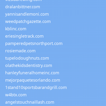
dralanbittner.com
yannisandlemoni.com
weedpatchgazette.com
kblinc.com
eriesingletrack.com
pamperedpetsnorthport.com
rosiemade.com
tupelodoughnuts.com
olathekidsdentistry.com
hanleyfuneralhomeinc.com
mejorpaquetesorlando.com
1stand10sportsbarandgrill.com
w4btx.com
angelstouchnaillash.com