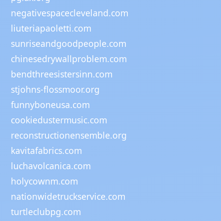
negativespacecleveland.com
liuteriapaoletti.com
sunriseandgoodpeople.com
chinesedrywallproblem.com
bendthreesistersinn.com
stjohns-flossmoor.org
funnyboneusa.com
cookiedustermusic.com
reconstructionensemble.org
kavitafabrics.com
luchavolcanica.com
holycownm.com
nationwidetruckservice.com
turtleclubpg.com