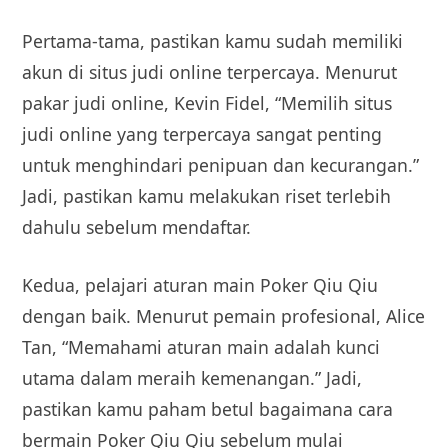
Pertama-tama, pastikan kamu sudah memiliki
akun di situs judi online terpercaya. Menurut
pakar judi online, Kevin Fidel, “Memilih situs
judi online yang terpercaya sangat penting
untuk menghindari penipuan dan kecurangan.”
Jadi, pastikan kamu melakukan riset terlebih
dahulu sebelum mendaftar.
Kedua, pelajari aturan main Poker Qiu Qiu
dengan baik. Menurut pemain profesional, Alice
Tan, “Memahami aturan main adalah kunci
utama dalam meraih kemenangan.” Jadi,
pastikan kamu paham betul bagaimana cara
bermain Poker Qiu Qiu sebelum mulai