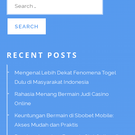
RECENT POSTS
Mengenal Lebih Dekat Fenomena Togel
Dulu di Masyarakat Indonesia
Rahasia Menang Bermain Judi Casino
Online
Keuntungan Bermain di Sbobet Mobile:
Akses Mudah dan Praktis