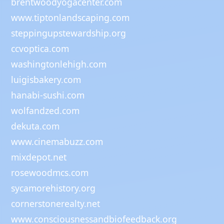
brentwoodyogacenter.com
www.tiptonlandscaping.com
steppingupstewardship.org
ccvoptica.com
washingtonlehigh.com
luigisbakery.com
hanabi-sushi.com
wolfandzed.com
dekuta.com
www.cinemabuzz.com
mixdepot.net
rosewoodmcs.com
sycamorehistory.org
cornerstonerealty.net
www.consciousnessandbiofeedback.org