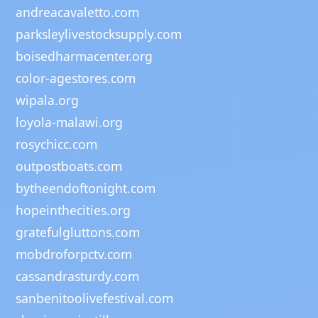
andreacavaletto.com
parksleylivestocksupply.com
boisedharmacenter.org
color-agestores.com
wipala.org
loyola-malawi.org
rosychicc.com
outpostboats.com
bytheendoftonight.com
hopeinthecities.org
gratefulgluttons.com
mobdroforpctv.com
cassandrasturdy.com
sanbenitoolivefestival.com