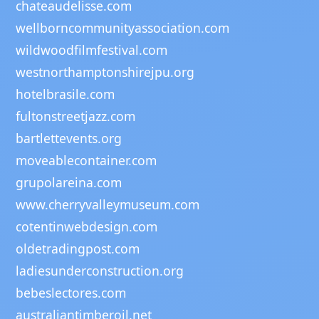
chateaudelisse.com
wellborncommunityassociation.com
wildwoodfilmfestival.com
westnorthamptonshirejpu.org
hotelbrasile.com
fultonstreetjazz.com
bartlettevents.org
moveablecontainer.com
grupolareina.com
www.cherryvalleymuseum.com
cotentinwebdesign.com
oldetradingpost.com
ladiesunderconstruction.org
bebeslectores.com
australiantimberoil.net