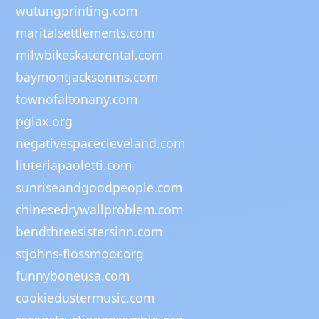
wutungprinting.com
maritalsettlements.com
milwbikeskaterental.com
baymontjacksonms.com
townofaltonany.com
pglax.org
negativespacecleveland.com
liuteriapaoletti.com
sunriseandgoodpeople.com
chinesedrywallproblem.com
bendthreesistersinn.com
stjohns-flossmoor.org
funnyboneusa.com
cookiedustermusic.com