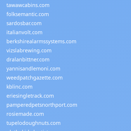
tawawcabins.com
folksemantic.com
sardosbar.com
italianvolt.com
berkshirealarmssystems.com
vizslabrewing.com
dralanbittner.com
yannisandlemoni.com
weedpatchgazette.com
kblinc.com
eriesingletrack.com
pamperedpetsnorthport.com
rosiemade.com
tupelodoughnuts.com