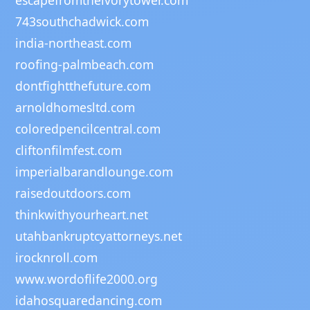
escapefromtheivorytower.com
743southchadwick.com
india-northeast.com
roofing-palmbeach.com
dontfightthefuture.com
arnoldhomesltd.com
coloredpencilcentral.com
cliftonfilmfest.com
imperialbarandlounge.com
raisedoutdoors.com
thinkwithyourheart.net
utahbankruptcyattorneys.net
irocknroll.com
www.wordoflife2000.org
idahosquaredancing.com