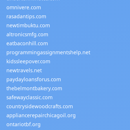
omnivere.com
rasadantips.com
newtimbuktu.com
altronicsmfg.com
eatbaconhill.com
programmingassignmentshelp.net
kidssleepover.com
newtravels.net
paydayloansforus.com
thebelmontbakery.com
safewayclassic.com
countrysidewoodcrafts.com
appliancerepairchicagoil.org
ontariotbf.org