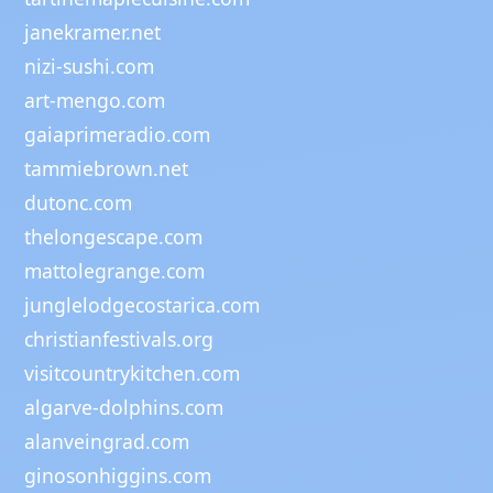
janekramer.net
nizi-sushi.com
art-mengo.com
gaiaprimeradio.com
tammiebrown.net
dutonc.com
thelongescape.com
mattolegrange.com
junglelodgecostarica.com
christianfestivals.org
visitcountrykitchen.com
algarve-dolphins.com
alanveingrad.com
ginosonhiggins.com