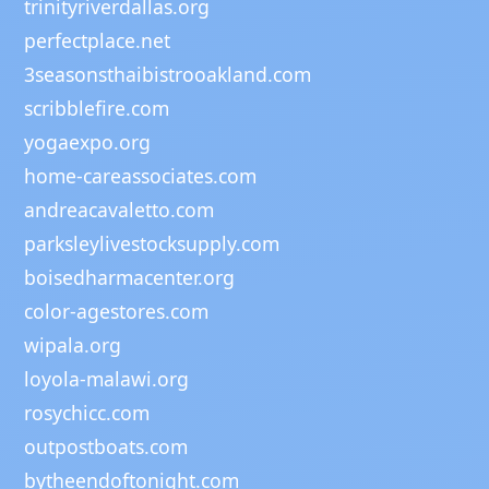
trinityriverdallas.org
perfectplace.net
3seasonsthaibistrooakland.com
scribblefire.com
yogaexpo.org
home-careassociates.com
andreacavaletto.com
parksleylivestocksupply.com
boisedharmacenter.org
color-agestores.com
wipala.org
loyola-malawi.org
rosychicc.com
outpostboats.com
bytheendoftonight.com