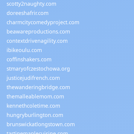
scotty2naughty.com
doreeshafrir.com
charmcitycomedyproject.com
beawareproductions.com
contextdrivenagility.com
ibikeoulu.com
coffinshakers.com
stmaryofczestochowa.org
justicejudifrench.com
thewanderingbridge.com
themalleablemom.com
kennethcoletime.com
hungryburlington.com
brunswickatlongstown.com
tartinemaplecuisine.com