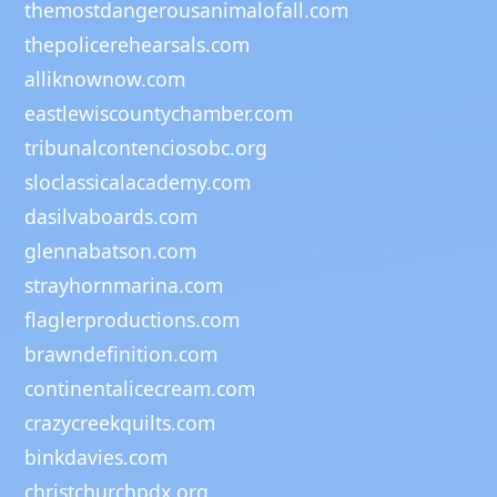
themostdangerousanimalofall.com
thepolicerehearsals.com
alliknownow.com
eastlewiscountychamber.com
tribunalcontenciosobc.org
sloclassicalacademy.com
dasilvaboards.com
glennabatson.com
strayhornmarina.com
flaglerproductions.com
brawndefinition.com
continentalicecream.com
crazycreekquilts.com
binkdavies.com
christchurchpdx.org