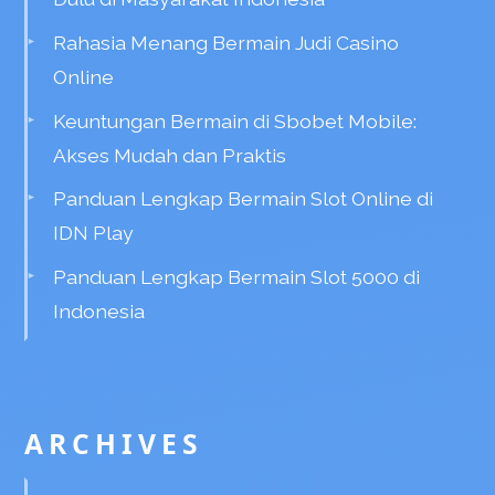
Rahasia Menang Bermain Judi Casino
Online
Keuntungan Bermain di Sbobet Mobile:
Akses Mudah dan Praktis
Panduan Lengkap Bermain Slot Online di
IDN Play
Panduan Lengkap Bermain Slot 5000 di
Indonesia
ARCHIVES