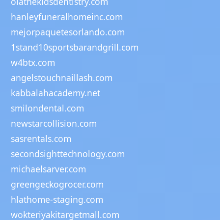
olathekidsdentistry.com
hanleyfuneralhomeinc.com
mejorpaquetesorlando.com
1stand10sportsbarandgrill.com
w4btx.com
angelstouchnaillash.com
kabbalahacademy.net
smilondental.com
newstarcollision.com
sasrentals.com
secondsighttechnology.com
michaelsarver.com
greengeckogrocer.com
hlathome-staging.com
wokteriyakitargetmall.com