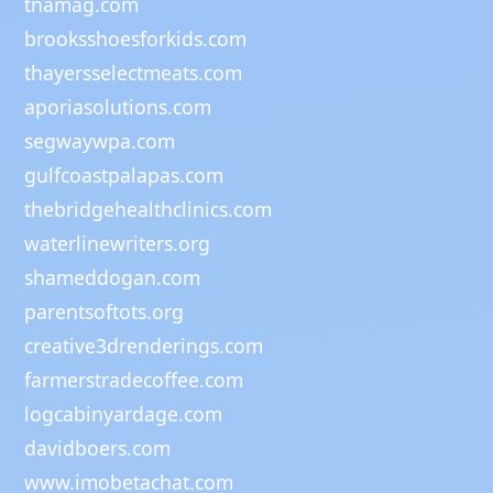
tnamag.com
brooksshoesforkids.com
thayersselectmeats.com
aporiasolutions.com
segwaywpa.com
gulfcoastpalapas.com
thebridgehealthclinics.com
waterlinewriters.org
shameddogan.com
parentsoftots.org
creative3drenderings.com
farmerstradecoffee.com
logcabinyardage.com
davidboers.com
www.imobetachat.com