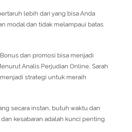
bertaruh lebih dari yang bisa Anda
an modal dan tidak melampaui batas
. Bonus dan promosi bisa menjadi
urut Analis Perjudian Online, Sarah
menjadi strategi untuk meraih
tang secara instan, butuh waktu dan
 dan kesabaran adalah kunci penting