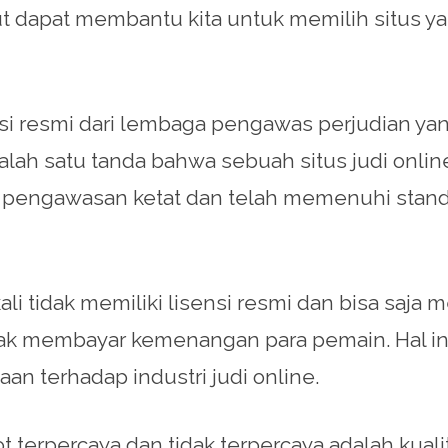
t dapat membantu kita untuk memilih situs y
ensi resmi dari lembaga pengawas perjudian ya
salah satu tanda bahwa sebuah situs judi onlin
es pengawasan ketat dan telah memenuhi stan
gkali tidak memiliki lisensi resmi dan bisa saja
dak membayar kemenangan para pemain. Hal in
n terhadap industri judi online.
lot terpercaya dan tidak terpercaya adalah kual