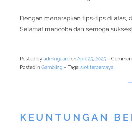
Dengan menerapkan tips-tips di atas, 
Selamat mencoba dan semoga sukses
Posted by
adminguard
on
April 25, 2025
–
Comment
Posted in
Gambling
– Tags:
slot terpercaya
KEUNTUNGAN BER