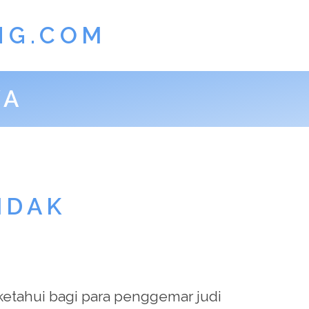
NG.COM
YA
IDAK
iketahui bagi para penggemar judi