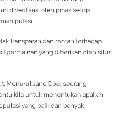
 diverifikasi oleh pihak ketiga
imanipulasi.
idak transparan dan rentan terhadap
il permainan yang diberikan oleh situs
ut. Menurut Jane Doe, seorang
mbantu kita untuk menentukan apakah
 reputasi yang baik dan banyak