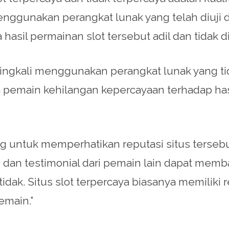
nggunakan perangkat lunak yang telah diuji dan
asil permainan slot tersebut adil dan tidak d
eringkali menggunakan perangkat lunak yang t
a pemain kehilangan kepercayaan terhadap has
ing untuk memperhatikan reputasi situs terseb
n dan testimonial dari pemain lain dapat me
tidak. Situs slot terpercaya biasanya memiliki
emain.”