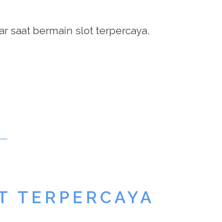
 saat bermain slot terpercaya.
T TERPERCAYA