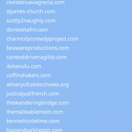
revistanuevagrecia.com
stjames-church.com
scotty2naughty.com
doreeshafrir.com
charmcitycomedyproject.com
beawareproductions.com
contextdrivenagility.com
ibikeoulu.com
coffinshakers.com
stmaryofczestochowa.org
justicejudifrench.com
thewanderingbridge.com
themalleablemom.com
kennethcoletime.com
hungryburlington.com