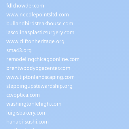
fdlchowder.com
www.needlepointsltd.com
bullandbirdsteakhouse.com
lascolinasplasticsurgery.com
www.cliftonheritage.org
sma43.org
remodelingchicagoonline.com
brentwoodyogacenter.com
www.tiptonlandscaping.com
steppingupstewardship.org
ccvoptica.com
washingtonlehigh.com
luigisbakery.com
hanabi-sushi.com