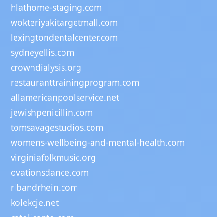
hlathome-staging.com
wokteriyakitargetmall.com
lexingtondentalcenter.com
sydneyellis.com
crowndialysis.org
restauranttrainingprogram.com
allamericanpoolservice.net
jewishpenicillin.com
tomsavagestudios.com
womens-wellbeing-and-mental-health.com
virginiafolkmusic.org
ovationsdance.com
ribandrhein.com
kolekcje.net