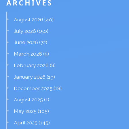
ARCHIVES
August 2026
(40)
July 2026
(150)
June 2026
(72)
March 2026
(5)
February 2026
(8)
January 2026
(19)
December 2025
(18)
August 2025
(1)
May 2025
(105)
April 2025
(145)