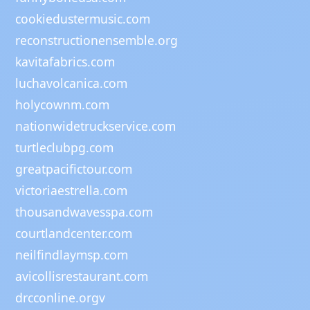
cookiedustermusic.com
reconstructionensemble.org
kavitafabrics.com
luchavolcanica.com
holycownm.com
nationwidetruckservice.com
turtleclubpg.com
greatpacifictour.com
victoriaestrella.com
thousandwavesspa.com
courtlandcenter.com
neilfindlaymsp.com
avicollisrestaurant.com
drcconline.org
v