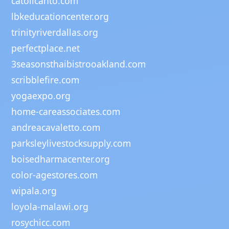
catolicanto.com
lbkeducationcenter.org
trinityriverdallas.org
perfectplace.net
3seasonsthaibistrooakland.com
scribblefire.com
yogaexpo.org
home-careassociates.com
andreacavaletto.com
parksleylivestocksupply.com
boisedharmacenter.org
color-agestores.com
wipala.org
loyola-malawi.org
rosychicc.com