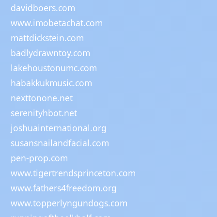
davidboers.com
www.imobetachat.com
mattdickstein.com
badlydrawntoy.com
lakehoustonumc.com
habakkukmusic.com
nexttonone.net
serenityhbot.net
joshuainternational.org
susansnailandfacial.com
pen-prop.com
www.tigertrendsprinceton.com
www.fathers4freedom.org
www.topperlyngundogs.com