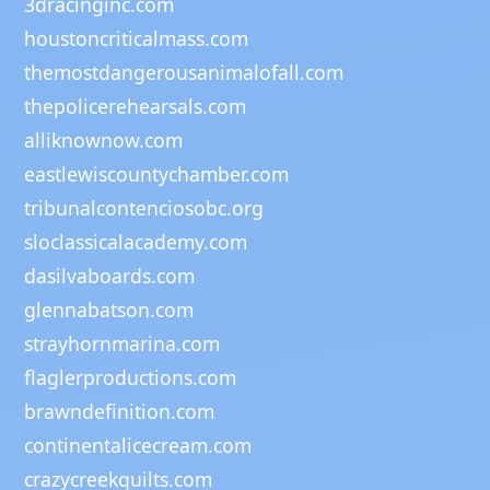
3dracinginc.com
houstoncriticalmass.com
themostdangerousanimalofall.com
thepolicerehearsals.com
alliknownow.com
eastlewiscountychamber.com
tribunalcontenciosobc.org
sloclassicalacademy.com
dasilvaboards.com
glennabatson.com
strayhornmarina.com
flaglerproductions.com
brawndefinition.com
continentalicecream.com
crazycreekquilts.com