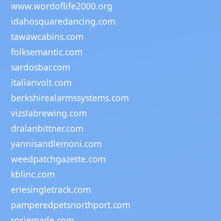
www.wordoflife2000.org
idahosquaredancing.com
tawawcabins.com
folksemantic.com
sardosbar.com
italianvolt.com
berkshirealarmssystems.com
vizslabrewing.com
dralanbittner.com
yannisandlemoni.com
weedpatchgazette.com
kblinc.com
eriesingletrack.com
pamperedpetsnorthport.com
rosiemade.com