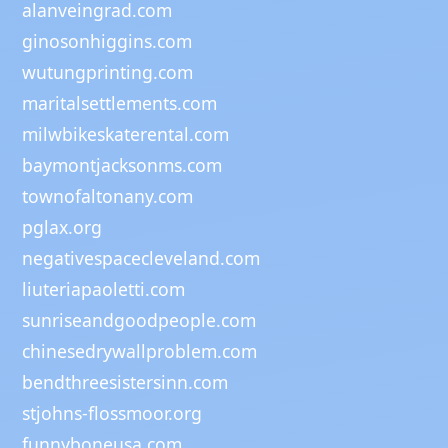
alanveingrad.com
ginosonhiggins.com
wutungprinting.com
maritalsettlements.com
milwbikeskaterental.com
baymontjacksonms.com
townofaltonany.com
pglax.org
negativespacecleveland.com
liuteriapaoletti.com
sunriseandgoodpeople.com
chinesedrywallproblem.com
bendthreesistersinn.com
stjohns-flossmoor.org
funnyboneusa.com