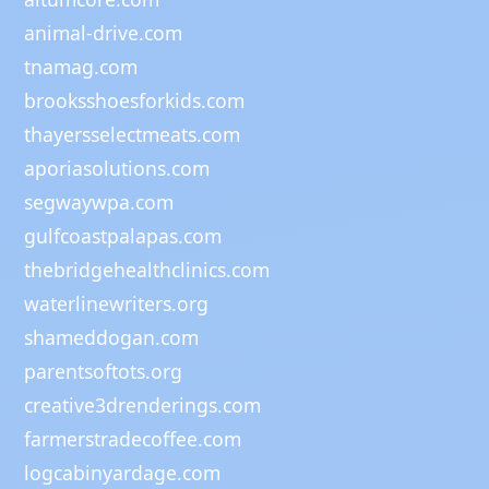
animal-drive.com
tnamag.com
brooksshoesforkids.com
thayersselectmeats.com
aporiasolutions.com
segwaywpa.com
gulfcoastpalapas.com
thebridgehealthclinics.com
waterlinewriters.org
shameddogan.com
parentsoftots.org
creative3drenderings.com
farmerstradecoffee.com
logcabinyardage.com