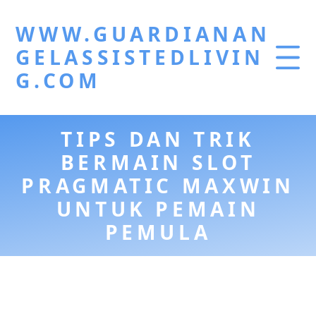
WWW.GUARDIANAN
GELASSISTEDLIVIN
G.COM
TIPS DAN TRIK
BERMAIN SLOT
PRAGMATIC MAXWIN
UNTUK PEMAIN
PEMULA