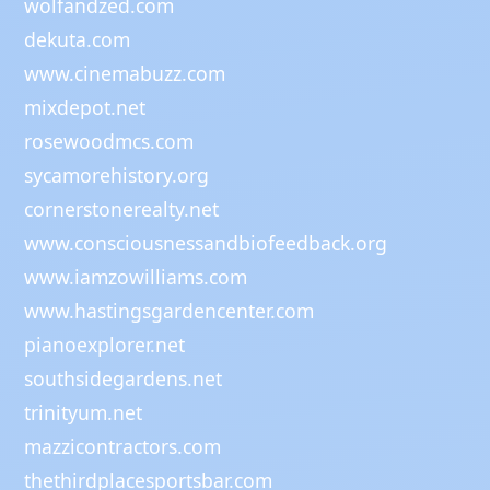
wolfandzed.com
dekuta.com
www.cinemabuzz.com
mixdepot.net
rosewoodmcs.com
sycamorehistory.org
cornerstonerealty.net
www.consciousnessandbiofeedback.org
www.iamzowilliams.com
www.hastingsgardencenter.com
pianoexplorer.net
southsidegardens.net
trinityum.net
mazzicontractors.com
thethirdplacesportsbar.com