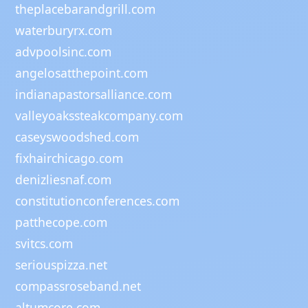
theplacebarandgrill.com
waterburyrx.com
advpoolsinc.com
angelosatthepoint.com
indianapastorsalliance.com
valleyoakssteakcompany.com
caseyswoodshed.com
fixhairchicago.com
denizliesnaf.com
constitutionconferences.com
patthecope.com
svitcs.com
seriouspizza.net
compassroseband.net
altumcore.com