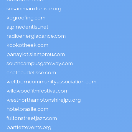
sosanimauxtunisie.org
kogroofing.com
alpinedentist.net
radioenergiadance.com
kookotheek.com
panayiotislamprou.com
southcampusgateway.com
chateaudelisse.com
wellborncommunityassociation.com
wildwoodfilmfestival.com
westnorthamptonshirejpu.org
hotelbrasile.com
fultonstreetjazz.com
bartlettevents.org