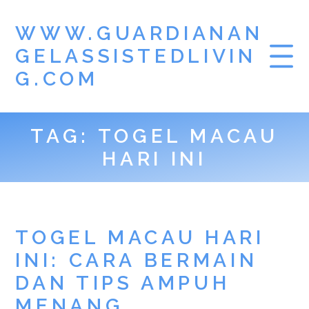
WWW.GUARDIANAN
GELASSISTEDLIVIN
G.COM
TAG:
TOGEL MACAU
HARI INI
TOGEL MACAU HARI
INI: CARA BERMAIN
DAN TIPS AMPUH
MENANG