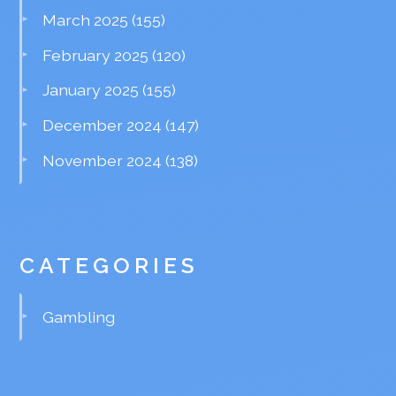
March 2025
(155)
February 2025
(120)
January 2025
(155)
December 2024
(147)
November 2024
(138)
CATEGORIES
Gambling