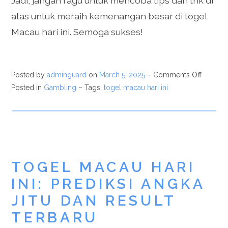
Jadi, jangan ragu untuk mencoba tips dan trik di
atas untuk meraih kemenangan besar di togel
Macau hari ini. Semoga sukses!
Posted by
adminguard
on
March 5, 2025
–
Comments Off
Posted in
Gambling
– Tags:
togel macau hari ini
TOGEL MACAU HARI
INI: PREDIKSI ANGKA
JITU DAN RESULT
TERBARU