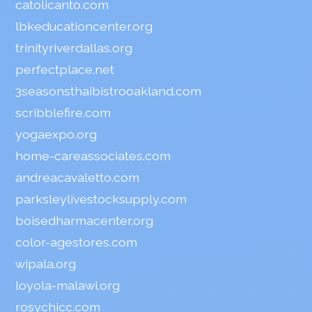
catolicanto.com
lbkeducationcenter.org
trinityriverdallas.org
perfectplace.net
3seasonsthaibistrooakland.com
scribblefire.com
yogaexpo.org
home-careassociates.com
andreacavaletto.com
parksleylivestocksupply.com
boisedharmacenter.org
color-agestores.com
wipala.org
loyola-malawi.org
rosychicc.com