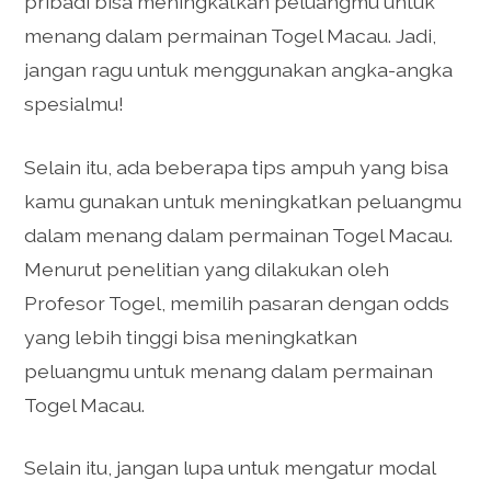
pribadi bisa meningkatkan peluangmu untuk
menang dalam permainan Togel Macau. Jadi,
jangan ragu untuk menggunakan angka-angka
spesialmu!
Selain itu, ada beberapa tips ampuh yang bisa
kamu gunakan untuk meningkatkan peluangmu
dalam menang dalam permainan Togel Macau.
Menurut penelitian yang dilakukan oleh
Profesor Togel, memilih pasaran dengan odds
yang lebih tinggi bisa meningkatkan
peluangmu untuk menang dalam permainan
Togel Macau.
Selain itu, jangan lupa untuk mengatur modal