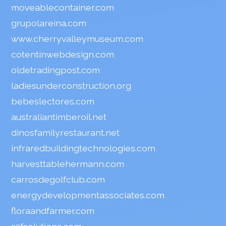
moveablecontainer.com
grupolareina.com
www.cherryvalleymuseum.com
cotentinwebdesign.com
oldetradingpost.com
ladiesunderconstruction.org
bebeslectores.com
australiantimberoil.net
dinosfamilyrestaurant.net
infraredbuildingtechnologies.com
harvesttablehermann.com
carrosdegolfclub.com
energydevelopmentassociates.com
floraandfarmer.com