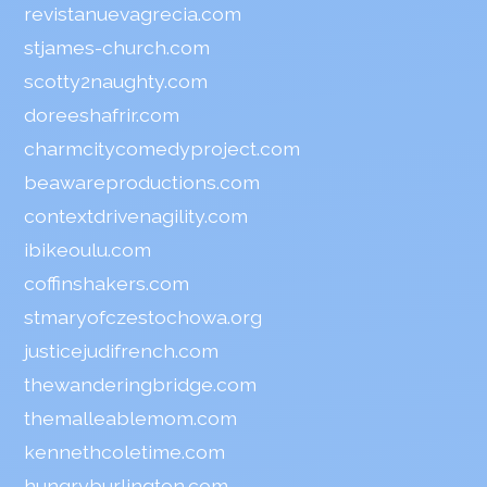
revistanuevagrecia.com
stjames-church.com
scotty2naughty.com
doreeshafrir.com
charmcitycomedyproject.com
beawareproductions.com
contextdrivenagility.com
ibikeoulu.com
coffinshakers.com
stmaryofczestochowa.org
justicejudifrench.com
thewanderingbridge.com
themalleablemom.com
kennethcoletime.com
hungryburlington.com