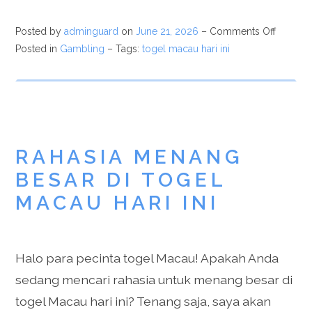
Posted by
adminguard
on
June 21, 2026
–
Comments Off
Posted in
Gambling
– Tags:
togel macau hari ini
RAHASIA MENANG
BESAR DI TOGEL
MACAU HARI INI
Halo para pecinta togel Macau! Apakah Anda
sedang mencari rahasia untuk menang besar di
togel Macau hari ini? Tenang saja, saya akan