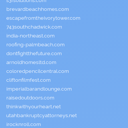
s3fsolutions.com
brevardbeachhomes.com
escapefromtheivorytower.com
743southchadwick.com
india-northeast.com
roofing-palmbeach.com
dontfightthefuture.com
arnoldhomesltd.com
coloredpencilcentral.com
cliftonfilmfest.com
imperialbarandlounge.com
raisedoutdoors.com
thinkwithyourheart.net
utahbankruptcyattorneys.net
irocknroll.com