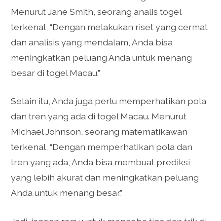
Menurut Jane Smith, seorang analis togel
terkenal, “Dengan melakukan riset yang cermat
dan analisis yang mendalam, Anda bisa
meningkatkan peluang Anda untuk menang
besar di togel Macau.”
Selain itu, Anda juga perlu memperhatikan pola
dan tren yang ada di togel Macau. Menurut
Michael Johnson, seorang matematikawan
terkenal, “Dengan memperhatikan pola dan
tren yang ada, Anda bisa membuat prediksi
yang lebih akurat dan meningkatkan peluang
Anda untuk menang besar.”