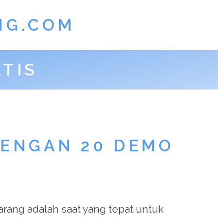
NG.COM
ATIS
DENGAN 20 DEMO
rang adalah saat yang tepat untuk