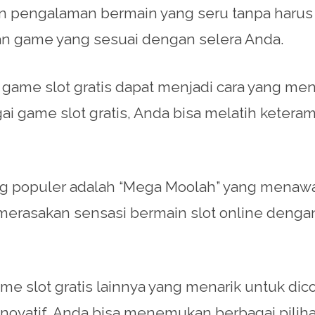
n pengalaman bermain yang seru tanpa haru
n game yang sesuai dengan selera Anda.
e, game slot gratis dapat menjadi cara yang
 game slot gratis, Anda bisa melatih ketera
ng populer adalah “Mega Moolah” yang menawar
merasakan sensasi bermain slot online den
me slot gratis lainnya yang menarik untuk dic
novatif, Anda bisa menemukan berbagai piliha