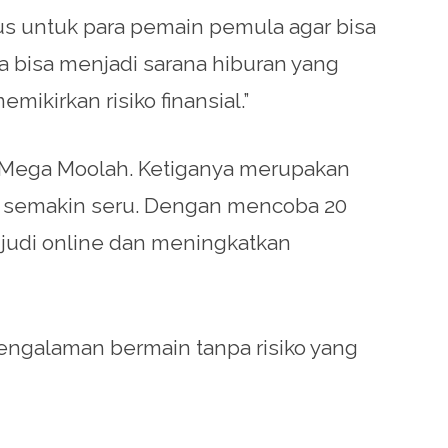
gus untuk para pemain pemula agar bisa
a bisa menjadi sarana hiburan yang
kirkan risiko finansial.”
an Mega Moolah. Ketiganya merupakan
n semakin seru. Dengan mencoba 20
judi online dan meningkatkan
engalaman bermain tanpa risiko yang