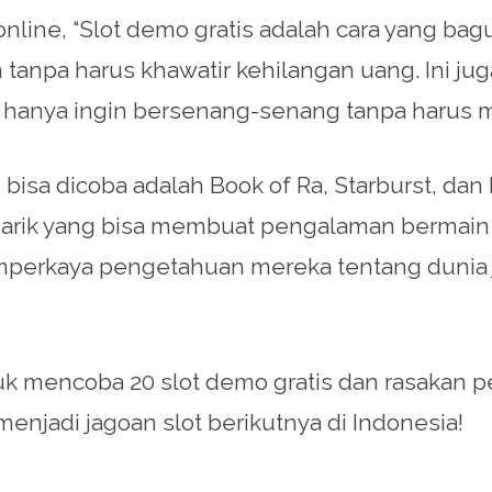
online, “Slot demo gratis adalah cara yang ba
tanpa harus khawatir kehilangan uang. Ini jug
nya ingin bersenang-senang tanpa harus memi
 bisa dicoba adalah Book of Ra, Starburst, d
menarik yang bisa membuat pengalaman bermai
emperkaya pengetahuan mereka tentang dunia 
uk mencoba 20 slot demo gratis dan rasakan p
enjadi jagoan slot berikutnya di Indonesia!