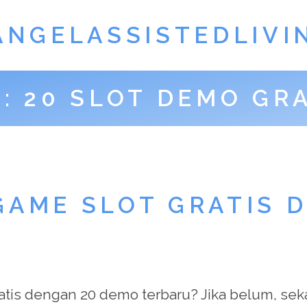
NGELASSISTEDLIVI
G:
20 SLOT DEMO GR
GAME SLOT GRATIS 
tis dengan 20 demo terbaru? Jika belum, seka