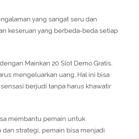
 pengalaman yang sangat seru dan
kan keseruan yang berbeda-beda setiap
 dengan Mainkan 20 Slot Demo Gratis.
rus mengeluarkan uang. Hal ini bisa
nsasi berjudi tanpa harus khawatir
 bisa membantu pemain untuk
dan strategi, pemain bisa menjadi