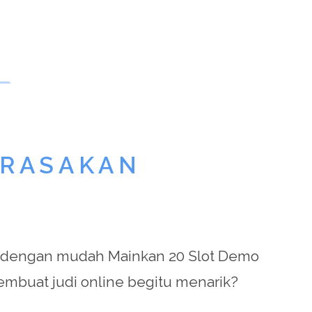
 RASAKAN
isa dengan mudah Mainkan 20 Slot Demo
embuat judi online begitu menarik?