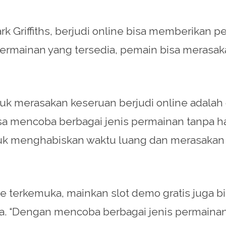
Mark Griffiths, berjudi online bisa memberikan
permainan yang tersedia, pemain bisa merasa
ntuk merasakan keseruan berjudi online adalah
a mencoba berbagai jenis permainan tanpa ha
k menghabiskan waktu luang dan merasakan se
ine terkemuka, mainkan slot demo gratis juga
. “Dengan mencoba berbagai jenis permainan 