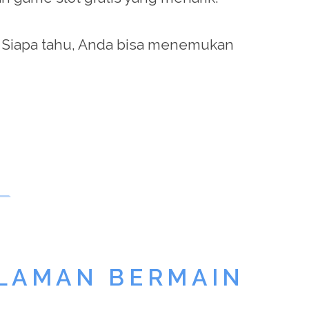
. Siapa tahu, Anda bisa menemukan
ALAMAN BERMAIN