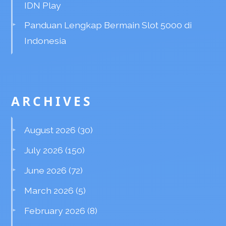
IDN Play
Panduan Lengkap Bermain Slot 5000 di
Indonesia
ARCHIVES
August 2026
(30)
July 2026
(150)
June 2026
(72)
March 2026
(5)
February 2026
(8)