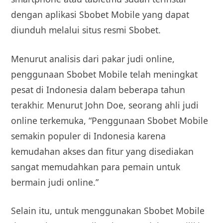
dengan aplikasi Sbobet Mobile yang dapat
diunduh melalui situs resmi Sbobet.
Menurut analisis dari pakar judi online,
penggunaan Sbobet Mobile telah meningkat
pesat di Indonesia dalam beberapa tahun
terakhir. Menurut John Doe, seorang ahli judi
online terkemuka, “Penggunaan Sbobet Mobile
semakin populer di Indonesia karena
kemudahan akses dan fitur yang disediakan
sangat memudahkan para pemain untuk
bermain judi online.”
Selain itu, untuk menggunakan Sbobet Mobile