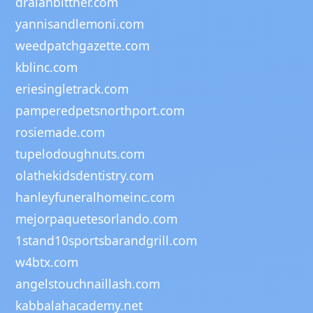
dralanbittner.com
yannisandlemoni.com
weedpatchgazette.com
kblinc.com
eriesingletrack.com
pamperedpetsnorthport.com
rosiemade.com
tupelodoughnuts.com
olathekidsdentistry.com
hanleyfuneralhomeinc.com
mejorpaquetesorlando.com
1stand10sportsbarandgrill.com
w4btx.com
angelstouchnaillash.com
kabbalahacademy.net