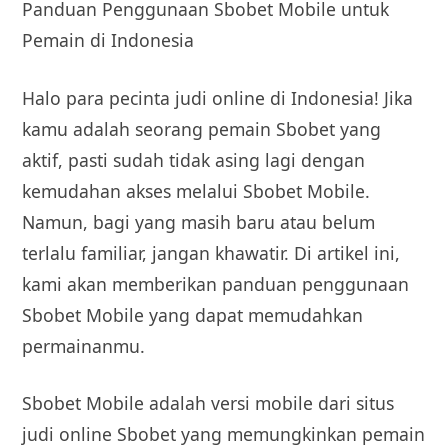
Panduan Penggunaan Sbobet Mobile untuk
Pemain di Indonesia
Halo para pecinta judi online di Indonesia! Jika
kamu adalah seorang pemain Sbobet yang
aktif, pasti sudah tidak asing lagi dengan
kemudahan akses melalui Sbobet Mobile.
Namun, bagi yang masih baru atau belum
terlalu familiar, jangan khawatir. Di artikel ini,
kami akan memberikan panduan penggunaan
Sbobet Mobile yang dapat memudahkan
permainanmu.
Sbobet Mobile adalah versi mobile dari situs
judi online Sbobet yang memungkinkan pemain