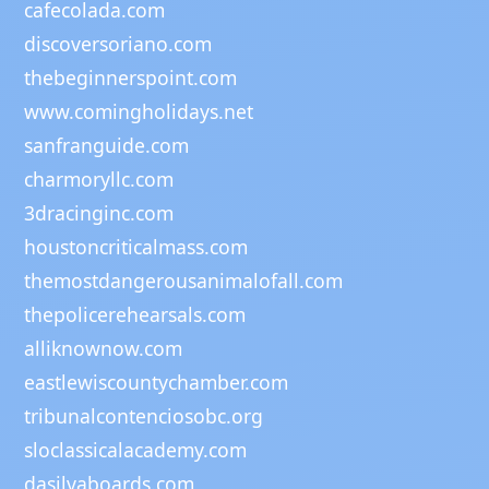
cafecolada.com
discoversoriano.com
thebeginnerspoint.com
www.comingholidays.net
sanfranguide.com
charmoryllc.com
3dracinginc.com
houstoncriticalmass.com
themostdangerousanimalofall.com
thepolicerehearsals.com
alliknownow.com
eastlewiscountychamber.com
tribunalcontenciosobc.org
sloclassicalacademy.com
dasilvaboards.com