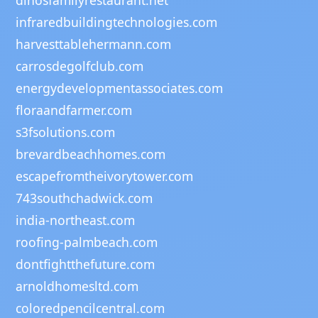
infraredbuildingtechnologies.com
harvesttablehermann.com
carrosdegolfclub.com
energydevelopmentassociates.com
floraandfarmer.com
s3fsolutions.com
brevardbeachhomes.com
escapefromtheivorytower.com
743southchadwick.com
india-northeast.com
roofing-palmbeach.com
dontfightthefuture.com
arnoldhomesltd.com
coloredpencilcentral.com