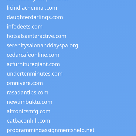
licindiachennai.com
daughterdarlings.com
infodeets.com
hotsalsainteractive.com
serenitysalonanddayspa.org
cedarcafeonline.com
acfurnituregiant.com
undertenminutes.com
omnivere.com
rasadantips.com
newtimbuktu.com
altronicsmfg.com
eatbaconhill.com
programmingassignmentshelp.net