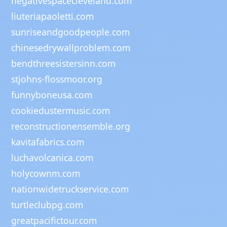
negativespacecleveland.com
liuteriapaoletti.com
sunriseandgoodpeople.com
chinesedrywallproblem.com
bendthreesistersinn.com
stjohns-flossmoor.org
funnyboneusa.com
cookiedustermusic.com
reconstructionensemble.org
kavitafabrics.com
luchavolcanica.com
holycownm.com
nationwidetruckservice.com
turtleclubpg.com
greatpacifictour.com