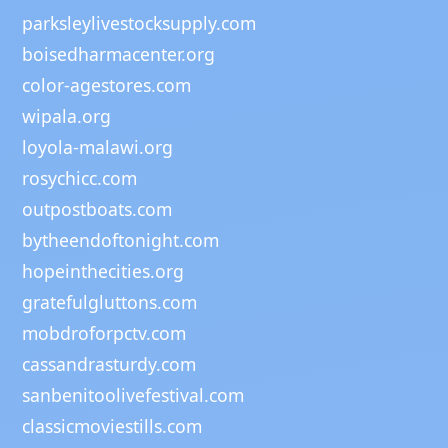
parksleylivestocksupply.com
boisedharmacenter.org
color-agestores.com
wipala.org
loyola-malawi.org
rosychicc.com
outpostboats.com
bytheendoftonight.com
hopeinthecities.org
gratefulgluttons.com
mobdroforpctv.com
cassandrasturdy.com
sanbenitoolivefestival.com
classicmoviestills.com