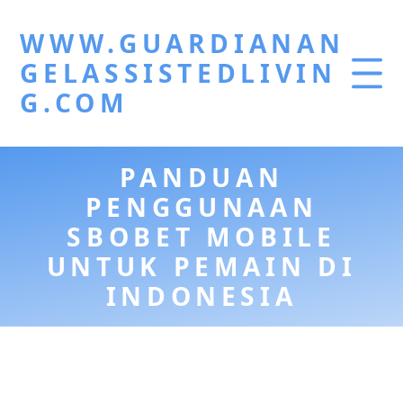
WWW.GUARDIANAN
GELASSISTEDLIVIN
G.COM
PANDUAN
PENGGUNAAN
SBOBET MOBILE
UNTUK PEMAIN DI
INDONESIA