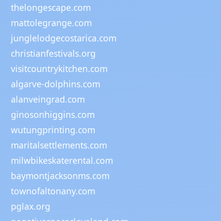
thelongescape.com
mattolegrange.com
junglelodgecostarica.com
christianfestivals.org
visitcountrykitchen.com
algarve-dolphins.com
alanveingrad.com
ginosonhiggins.com
wutungprinting.com
maritalsettlements.com
milwbikeskaterental.com
baymontjacksonms.com
townofaltonany.com
pglax.org