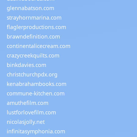
glennabatson.com
strayhornmarina.com
flaglerproductions.com
brawndefinition.com
continentalicecream.com
crazycreekquilts.com
binkdavies.com
christchurchpdx.org
kenabrahambooks.com
commune-kitchen.com
amuthefilm.com
lustforlovefilm.com
nicolasjolly.net
infinitasymphonia.com