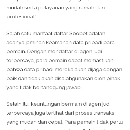
mudah serta pelayanan yang ramah dan
profesional.”
Salah satu manfaat daftar Sbobet adalah
adanya jaminan keamanan data pribadi para
pemain. Dengan mendaftar di agen judi
terpercaya, para pemain dapat memastikan
bahwa data pribadi mereka akan dijaga dengan
baik dan tidak akan disalahgunakan oleh pihak
yang tidak bertanggung jawab.
Selain itu, keuntungan bermain di agen judi
terpercaya juga terlihat dari proses transaksi
yang mudah dan cepat. Para pemain tidak perlu