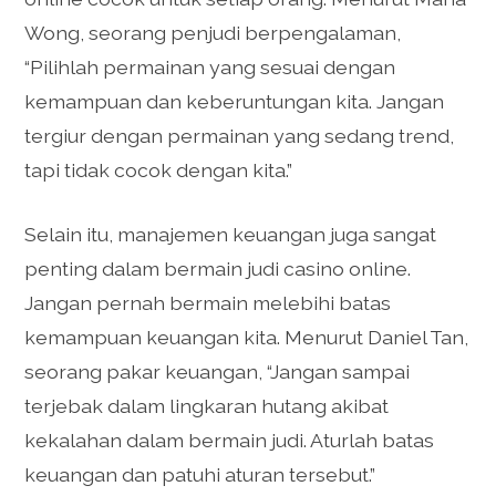
Wong, seorang penjudi berpengalaman,
“Pilihlah permainan yang sesuai dengan
kemampuan dan keberuntungan kita. Jangan
tergiur dengan permainan yang sedang trend,
tapi tidak cocok dengan kita.”
Selain itu, manajemen keuangan juga sangat
penting dalam bermain judi casino online.
Jangan pernah bermain melebihi batas
kemampuan keuangan kita. Menurut Daniel Tan,
seorang pakar keuangan, “Jangan sampai
terjebak dalam lingkaran hutang akibat
kekalahan dalam bermain judi. Aturlah batas
keuangan dan patuhi aturan tersebut.”