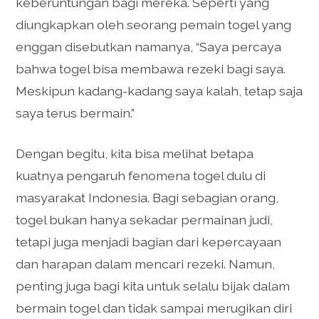
keberuntungan bagi mereka. Seperti yang
diungkapkan oleh seorang pemain togel yang
enggan disebutkan namanya, “Saya percaya
bahwa togel bisa membawa rezeki bagi saya.
Meskipun kadang-kadang saya kalah, tetap saja
saya terus bermain.”
Dengan begitu, kita bisa melihat betapa
kuatnya pengaruh fenomena togel dulu di
masyarakat Indonesia. Bagi sebagian orang,
togel bukan hanya sekadar permainan judi,
tetapi juga menjadi bagian dari kepercayaan
dan harapan dalam mencari rezeki. Namun,
penting juga bagi kita untuk selalu bijak dalam
bermain togel dan tidak sampai merugikan diri