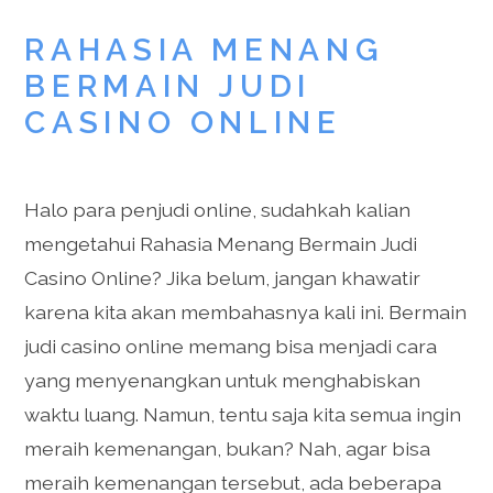
RAHASIA MENANG
BERMAIN JUDI
CASINO ONLINE
Halo para penjudi online, sudahkah kalian
mengetahui Rahasia Menang Bermain Judi
Casino Online? Jika belum, jangan khawatir
karena kita akan membahasnya kali ini. Bermain
judi casino online memang bisa menjadi cara
yang menyenangkan untuk menghabiskan
waktu luang. Namun, tentu saja kita semua ingin
meraih kemenangan, bukan? Nah, agar bisa
meraih kemenangan tersebut, ada beberapa