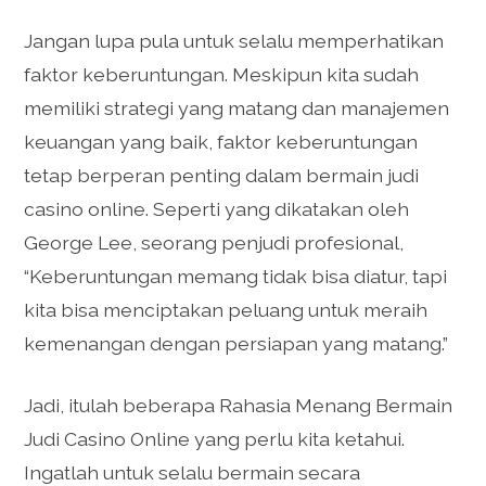
Jangan lupa pula untuk selalu memperhatikan
faktor keberuntungan. Meskipun kita sudah
memiliki strategi yang matang dan manajemen
keuangan yang baik, faktor keberuntungan
tetap berperan penting dalam bermain judi
casino online. Seperti yang dikatakan oleh
George Lee, seorang penjudi profesional,
“Keberuntungan memang tidak bisa diatur, tapi
kita bisa menciptakan peluang untuk meraih
kemenangan dengan persiapan yang matang.”
Jadi, itulah beberapa Rahasia Menang Bermain
Judi Casino Online yang perlu kita ketahui.
Ingatlah untuk selalu bermain secara