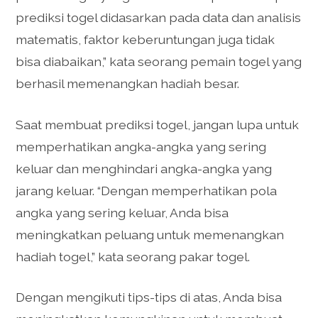
prediksi togel didasarkan pada data dan analisis
matematis, faktor keberuntungan juga tidak
bisa diabaikan,” kata seorang pemain togel yang
berhasil memenangkan hadiah besar.
Saat membuat prediksi togel, jangan lupa untuk
memperhatikan angka-angka yang sering
keluar dan menghindari angka-angka yang
jarang keluar. “Dengan memperhatikan pola
angka yang sering keluar, Anda bisa
meningkatkan peluang untuk memenangkan
hadiah togel,” kata seorang pakar togel.
Dengan mengikuti tips-tips di atas, Anda bisa