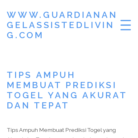
WWW.GUARDIANAN
GELASSISTEDLIVIN
G.COM
TIPS AMPUH
MEMBUAT PREDIKSI
TOGEL YANG AKURAT
DAN TEPAT
Tips Ampuh Membuat Prediksi Togel yang