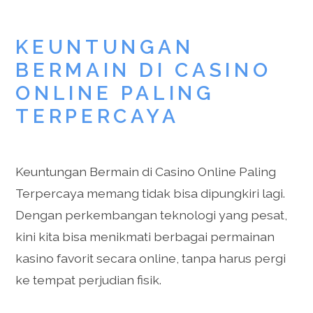
KEUNTUNGAN
BERMAIN DI CASINO
ONLINE PALING
TERPERCAYA
Keuntungan Bermain di Casino Online Paling
Terpercaya memang tidak bisa dipungkiri lagi.
Dengan perkembangan teknologi yang pesat,
kini kita bisa menikmati berbagai permainan
kasino favorit secara online, tanpa harus pergi
ke tempat perjudian fisik.