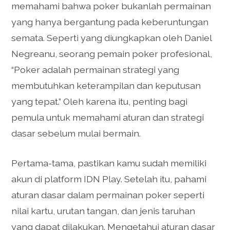
memahami bahwa poker bukanlah permainan
yang hanya bergantung pada keberuntungan
semata. Seperti yang diungkapkan oleh Daniel
Negreanu, seorang pemain poker profesional,
“Poker adalah permainan strategi yang
membutuhkan keterampilan dan keputusan
yang tepat.” Oleh karena itu, penting bagi
pemula untuk memahami aturan dan strategi
dasar sebelum mulai bermain.
Pertama-tama, pastikan kamu sudah memiliki
akun di platform IDN Play. Setelah itu, pahami
aturan dasar dalam permainan poker seperti
nilai kartu, urutan tangan, dan jenis taruhan
yang dapat dilakukan. Mengetahui aturan dasar