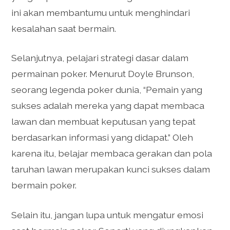
ini akan membantumu untuk menghindari
kesalahan saat bermain.
Selanjutnya, pelajari strategi dasar dalam
permainan poker. Menurut Doyle Brunson,
seorang legenda poker dunia, “Pemain yang
sukses adalah mereka yang dapat membaca
lawan dan membuat keputusan yang tepat
berdasarkan informasi yang didapat.” Oleh
karena itu, belajar membaca gerakan dan pola
taruhan lawan merupakan kunci sukses dalam
bermain poker.
Selain itu, jangan lupa untuk mengatur emosi