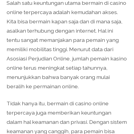
Salah satu keuntungan utama bermain di casino
online terpercaya adalah kemudahan akses.
Kita bisa bermain kapan saja dan di mana saja,
asalkan terhubung dengan internet. Hal ini
tentu sangat memanjakan para pemain yang
memiliki mobilitas tinggi. Menurut data dari
Asosiasi Perjudian Online, jumlah pemain kasino
online terus meningkat setiap tahunnya,
menunjukkan bahwa banyak orang mulai
beralih ke permainan online.
Tidak hanya itu, bermain di casino online
terpercaya juga memberikan keuntungan
dalam hal keamanan dan privasi. Dengan sistem
keamanan yang canggih, para pemain bisa