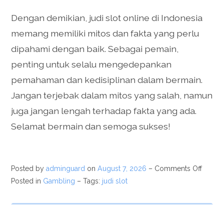
Dengan demikian, judi slot online di Indonesia
memang memiliki mitos dan fakta yang perlu
dipahami dengan baik. Sebagai pemain,
penting untuk selalu mengedepankan
pemahaman dan kedisiplinan dalam bermain.
Jangan terjebak dalam mitos yang salah, namun
juga jangan lengah terhadap fakta yang ada.
Selamat bermain dan semoga sukses!
Posted by
adminguard
on
August 7, 2026
–
Comments Off
Posted in
Gambling
– Tags:
judi slot