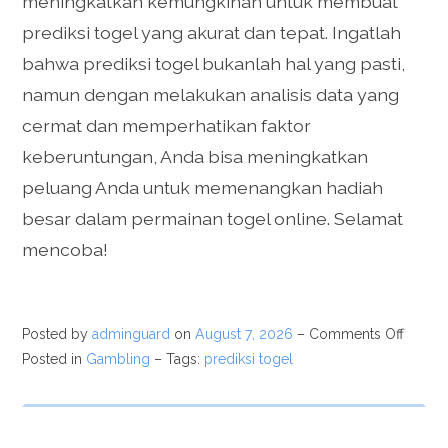
meningkatkan kemungkinan untuk membuat
prediksi togel yang akurat dan tepat. Ingatlah
bahwa prediksi togel bukanlah hal yang pasti,
namun dengan melakukan analisis data yang
cermat dan memperhatikan faktor
keberuntungan, Anda bisa meningkatkan
peluang Anda untuk memenangkan hadiah
besar dalam permainan togel online. Selamat
mencoba!
Posted by
adminguard
on
August 7, 2026
–
Comments Off
Posted in
Gambling
– Tags:
prediksi togel