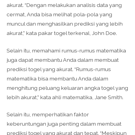
akurat. “Dengan melakukan analisis data yang
cermat, Anda bisa melihat pola-pola yang
muncul dan menghasilkan prediksi yang lebih
akurat,” kata pakar togel terkenal, John Doe.
Selain itu, memahami rumus-rumus matematika
juga dapat membantu Anda dalam membuat
prediksi togel yang akurat. “Rumus-rumus
matematika bisa membantu Anda dalam
menghitung peluang keluaran angka togel yang
lebih akurat,” kata ahli matematika, Jane Smith.
Selain itu, memperhatikan faktor
keberuntungan juga penting dalam membuat
prediksi togel yang akurat dan tepat. “Meskipun