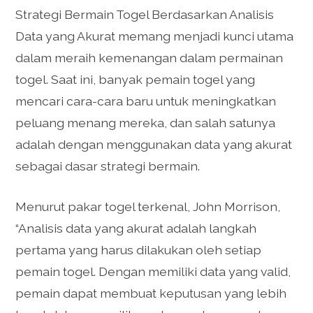
Strategi Bermain Togel Berdasarkan Analisis
Data yang Akurat memang menjadi kunci utama
dalam meraih kemenangan dalam permainan
togel. Saat ini, banyak pemain togel yang
mencari cara-cara baru untuk meningkatkan
peluang menang mereka, dan salah satunya
adalah dengan menggunakan data yang akurat
sebagai dasar strategi bermain.
Menurut pakar togel terkenal, John Morrison,
“Analisis data yang akurat adalah langkah
pertama yang harus dilakukan oleh setiap
pemain togel. Dengan memiliki data yang valid,
pemain dapat membuat keputusan yang lebih