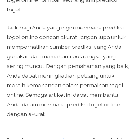
togel.
Jadi, bagi Anda yang ingin membaca prediksi
togel online dengan akurat, jangan lupa untuk
memperhatikan sumber prediksi yang Anda
gunakan dan memahami pola angka yang
sering muncul. Dengan pemahaman yang baik,
Anda dapat meningkatkan peluang untuk
meraih kemenangan dalam permainan togel
online. Semoga artikel ini dapat membantu
Anda dalam membaca prediksi togel online
dengan akurat.