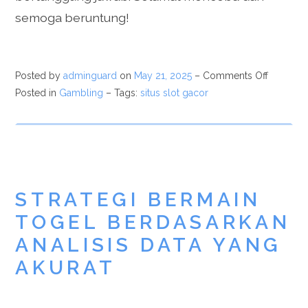
semoga beruntung!
Posted by
adminguard
on
May 21, 2025
–
Comments Off
Posted in
Gambling
– Tags:
situs slot gacor
STRATEGI BERMAIN
TOGEL BERDASARKAN
ANALISIS DATA YANG
AKURAT