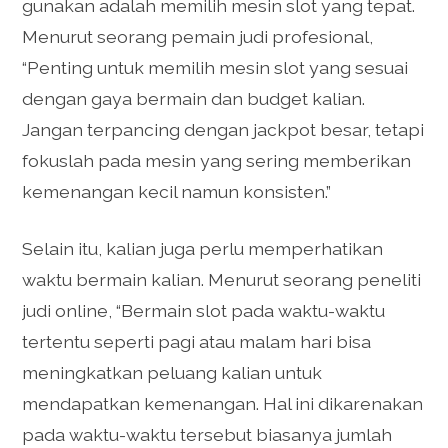
gunakan adalah memilih mesin slot yang tepat.
Menurut seorang pemain judi profesional,
“Penting untuk memilih mesin slot yang sesuai
dengan gaya bermain dan budget kalian.
Jangan terpancing dengan jackpot besar, tetapi
fokuslah pada mesin yang sering memberikan
kemenangan kecil namun konsisten.”
Selain itu, kalian juga perlu memperhatikan
waktu bermain kalian. Menurut seorang peneliti
judi online, “Bermain slot pada waktu-waktu
tertentu seperti pagi atau malam hari bisa
meningkatkan peluang kalian untuk
mendapatkan kemenangan. Hal ini dikarenakan
pada waktu-waktu tersebut biasanya jumlah