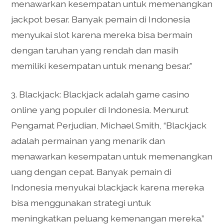
menawarkan kesempatan untuk memenangkan
jackpot besar. Banyak pemain di Indonesia
menyukai slot karena mereka bisa bermain
dengan taruhan yang rendah dan masih
memiliki kesempatan untuk menang besar.”
3. Blackjack: Blackjack adalah game casino
online yang populer di Indonesia. Menurut
Pengamat Perjudian, Michael Smith, “Blackjack
adalah permainan yang menarik dan
menawarkan kesempatan untuk memenangkan
uang dengan cepat. Banyak pemain di
Indonesia menyukai blackjack karena mereka
bisa menggunakan strategi untuk
meningkatkan peluang kemenangan mereka.”