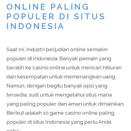
ONLINE PALING
POPULER DI SITUS
INDONESIA
Saat ini, industri perjudian online semakin
populer di Indonesia. Banyak pemain yang
beralih ke casino online untuk mencari hiburan
dan kesempatan untuk memenangkan uang.
Namun, dengan begitu banyak opsi yang
tersedia, sulit untuk mengetahui situs mana
yang paling populer dan aman untuk dimainkan.
Berikut adalah 10 game casino online paling
populer di situs Indonesia yang perlu Anda
coba.