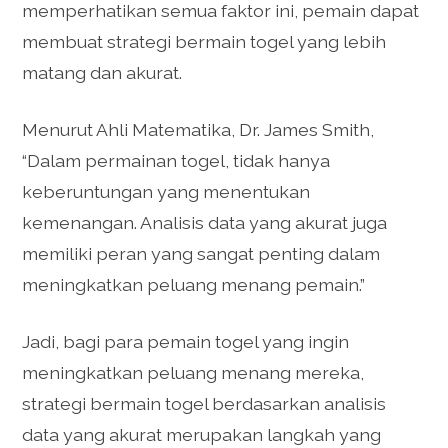
memperhatikan semua faktor ini, pemain dapat
membuat strategi bermain togel yang lebih
matang dan akurat.
Menurut Ahli Matematika, Dr. James Smith,
“Dalam permainan togel, tidak hanya
keberuntungan yang menentukan
kemenangan. Analisis data yang akurat juga
memiliki peran yang sangat penting dalam
meningkatkan peluang menang pemain.”
Jadi, bagi para pemain togel yang ingin
meningkatkan peluang menang mereka,
strategi bermain togel berdasarkan analisis
data yang akurat merupakan langkah yang