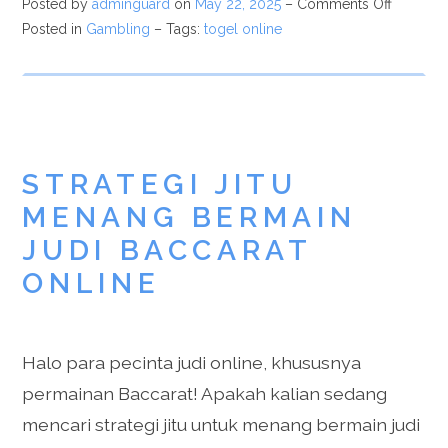
Posted by
adminguard
on
May 22, 2025
–
Comments Off
Posted in
Gambling
– Tags:
togel online
STRATEGI JITU
MENANG BERMAIN
JUDI BACCARAT
ONLINE
Halo para pecinta judi online, khususnya
permainan Baccarat! Apakah kalian sedang
mencari strategi jitu untuk menang bermain judi