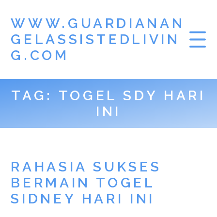
WWW.GUARDIANAN
GELASSISTEDLIVIN
G.COM
TAG:
TOGEL SDY HARI
INI
RAHASIA SUKSES
BERMAIN TOGEL
SIDNEY HARI INI