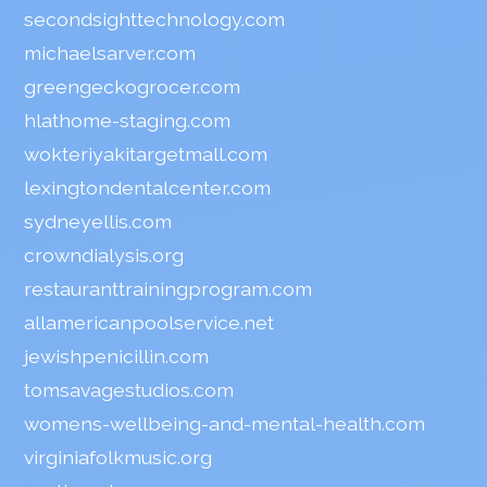
secondsighttechnology.com
michaelsarver.com
greengeckogrocer.com
hlathome-staging.com
wokteriyakitargetmall.com
lexingtondentalcenter.com
sydneyellis.com
crowndialysis.org
restauranttrainingprogram.com
allamericanpoolservice.net
jewishpenicillin.com
tomsavagestudios.com
womens-wellbeing-and-mental-health.com
virginiafolkmusic.org