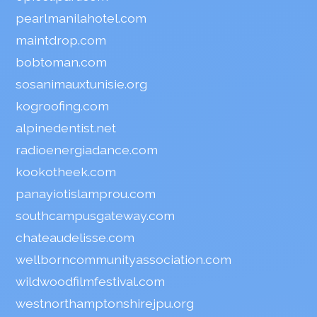
pearlmanilahotel.com
maintdrop.com
bobtoman.com
sosanimauxtunisie.org
kogroofing.com
alpinedentist.net
radioenergiadance.com
kookotheek.com
panayiotislamprou.com
southcampusgateway.com
chateaudelisse.com
wellborncommunityassociation.com
wildwoodfilmfestival.com
westnorthamptonshirejpu.org