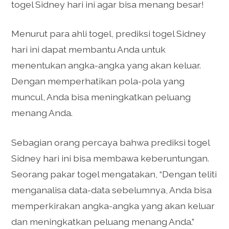
togel Sidney hari ini agar bisa menang besar!
Menurut para ahli togel, prediksi togel Sidney
hari ini dapat membantu Anda untuk
menentukan angka-angka yang akan keluar.
Dengan memperhatikan pola-pola yang
muncul, Anda bisa meningkatkan peluang
menang Anda.
Sebagian orang percaya bahwa prediksi togel
Sidney hari ini bisa membawa keberuntungan.
Seorang pakar togel mengatakan, “Dengan teliti
menganalisa data-data sebelumnya, Anda bisa
memperkirakan angka-angka yang akan keluar
dan meningkatkan peluang menang Anda.”