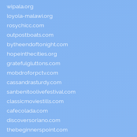
wipala.org
loyola-malawi.org
rosychicc.com
outpostboats.com
bytheendoftonight.com
hopeinthecities.org
gratefulgluttons.com
mobdroforpctv.com
cassandrasturdy.com
sanbenitoolivefestival.com
classicmoviestills.com
cafecolada.com
discoversoriano.com
thebeginnerspoint.com