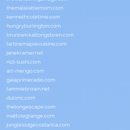
themalleablemom.com
kennethcoletime.com
hungryburlington.com
brunswickatlongstown.com
tartinemaplecuisine.com
janekramer.net
nizi-sushi.com
art-mengo.com
gaiaprimeradio.com
tammiebrown.net
dutonc.com
thelongescape.com
mattolegrange.com
junglelodgecostarica.com