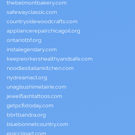
thebelmontbakery.com
safewayclassic.com
countrysidewoodcrafts.com
appliancerepairchicagoil.org
ontariotbf.org
instalegendary.com
keepworkershealthyandsafe.com
noodlesitaliankitchen.com
nydreamact.org
unagisushimetairie.com
jewelflashtattoos.com
getpcfixtoday.com
bbrtbandra.org
bluebonnetcountry.com
epicclipart.com