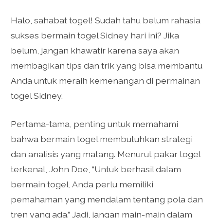
Halo, sahabat togel! Sudah tahu belum rahasia
sukses bermain togel Sidney hari ini? Jika
belum, jangan khawatir karena saya akan
membagikan tips dan trik yang bisa membantu
Anda untuk meraih kemenangan di permainan
togel Sidney.
Pertama-tama, penting untuk memahami
bahwa bermain togel membutuhkan strategi
dan analisis yang matang. Menurut pakar togel
terkenal, John Doe, “Untuk berhasil dalam
bermain togel, Anda perlu memiliki
pemahaman yang mendalam tentang pola dan
tren yang ada.” Jadi, jangan main-main dalam