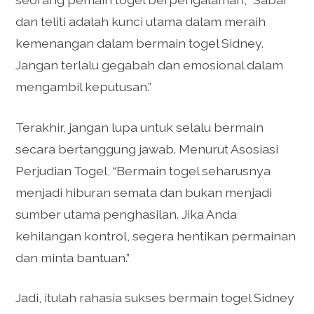
dan teliti adalah kunci utama dalam meraih
kemenangan dalam bermain togel Sidney.
Jangan terlalu gegabah dan emosional dalam
mengambil keputusan.”
Terakhir, jangan lupa untuk selalu bermain
secara bertanggung jawab. Menurut Asosiasi
Perjudian Togel, “Bermain togel seharusnya
menjadi hiburan semata dan bukan menjadi
sumber utama penghasilan. Jika Anda
kehilangan kontrol, segera hentikan permainan
dan minta bantuan.”
Jadi, itulah rahasia sukses bermain togel Sidney