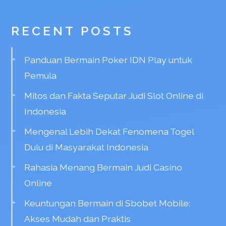
RECENT POSTS
Panduan Bermain Poker IDN Play untuk
Pemula
Mitos dan Fakta Seputar Judi Slot Online di
Indonesia
Mengenal Lebih Dekat Fenomena Togel
Dulu di Masyarakat Indonesia
Rahasia Menang Bermain Judi Casino
Online
Keuntungan Bermain di Sbobet Mobile:
Akses Mudah dan Praktis