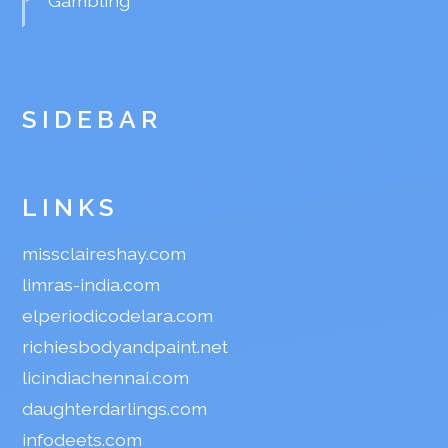
Gambling
SIDEBAR
LINKS
missclaireshay.com
limras-india.com
elperiodicodelara.com
richiesbodyandpaint.net
licindiachennai.com
daughterdarlings.com
infodeets.com