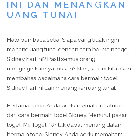
INI DAN MENANGKAN
UANG TUNAI
Halo pembaca setia! Siapa yang tidak ingin
menang uang tunai dengan cara bermain togel
Sidney hari ini? Pasti semua orang
menginginkannya, bukan? Nah, kali ini kita akan
membahas bagaimana cara bermain togel
Sidney hari ini dan menangkan uang tunai.
Pertama-tama, Anda perlu memahami aturan
dan cara bermain togel Sidney. Menurut pakar
togel, Mr. Togel, “Untuk dapat menang dalam
bermain togel Sidney, Anda perlu memahami