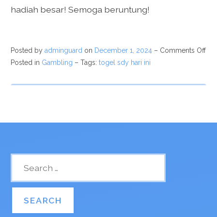
hadiah besar! Semoga beruntung!
Posted by
adminguard
on
December 1, 2024
–
Comments Off
Posted in
Gambling
– Tags:
togel sdy hari ini