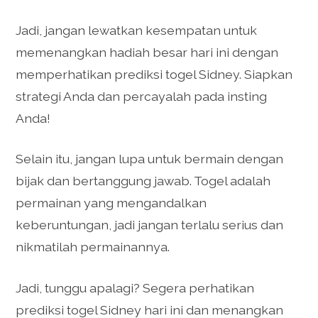
Jadi, jangan lewatkan kesempatan untuk
memenangkan hadiah besar hari ini dengan
memperhatikan prediksi togel Sidney. Siapkan
strategi Anda dan percayalah pada insting
Anda!
Selain itu, jangan lupa untuk bermain dengan
bijak dan bertanggung jawab. Togel adalah
permainan yang mengandalkan
keberuntungan, jadi jangan terlalu serius dan
nikmatilah permainannya.
Jadi, tunggu apalagi? Segera perhatikan
prediksi togel Sidney hari ini dan menangkan