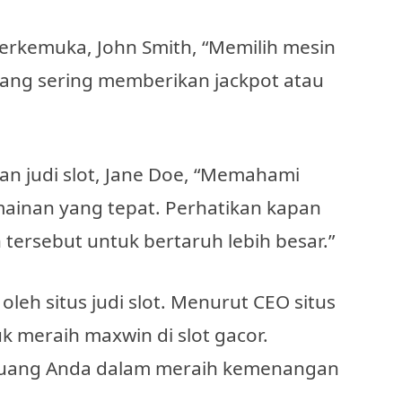
 terkemuka, John Smith, “Memilih mesin
 yang sering memberikan jackpot atau
an judi slot, Jane Doe, “Memahami
ainan yang tepat. Perhatikan kapan
ersebut untuk bertaruh lebih besar.”
eh situs judi slot. Menurut CEO situs
k meraih maxwin di slot gacor.
eluang Anda dalam meraih kemenangan