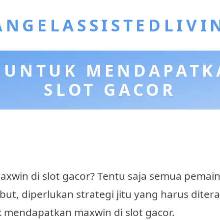
NGELASSISTEDLIVI
U UNTUK MENDAPAT
SLOT GACOR
xwin di slot gacor? Tentu saja semua pemain 
t, diperlukan strategi jitu yang harus diter
uk mendapatkan maxwin di slot gacor.