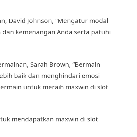
an, David Johnson, “Mengatur modal
an dan kemenangan Anda serta patuhi
permainan, Sarah Brown, “Bermain
bih baik dan menghindari emosi
ermain untuk meraih maxwin di slot
untuk mendapatkan maxwin di slot