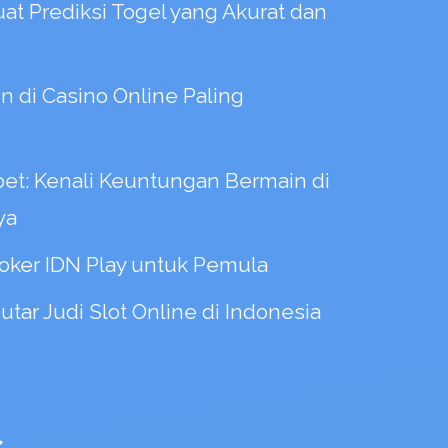
 Prediksi Togel yang Akurat dan
 di Casino Online Paling
bet: Kenali Keuntungan Bermain di
ya
ker IDN Play untuk Pemula
utar Judi Slot Online di Indonesia