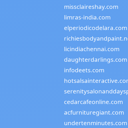
missclaireshay.com
limras-india.com
elperiodicodelara.com
richiesbodyandpaint.n
licindiachennai.com
daughterdarlings.com
infodeets.com
hotsalsainteractive.c
serenitysalonanddays
cedarcafeonline.com
acfurnituregiant.com
undertenminutes.com