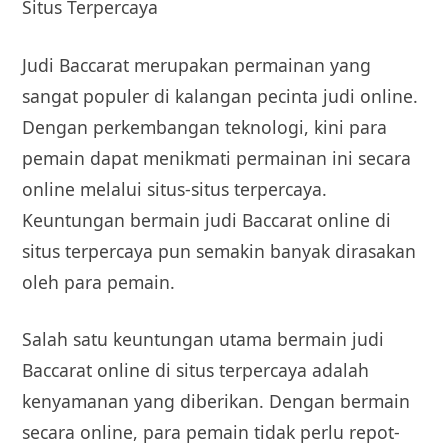
Situs Terpercaya
Judi Baccarat merupakan permainan yang
sangat populer di kalangan pecinta judi online.
Dengan perkembangan teknologi, kini para
pemain dapat menikmati permainan ini secara
online melalui situs-situs terpercaya.
Keuntungan bermain judi Baccarat online di
situs terpercaya pun semakin banyak dirasakan
oleh para pemain.
Salah satu keuntungan utama bermain judi
Baccarat online di situs terpercaya adalah
kenyamanan yang diberikan. Dengan bermain
secara online, para pemain tidak perlu repot-