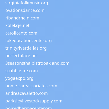
virginiafolkmusic.org
ovationsdance.com
ribandrhein.com
kolekcje.net
catolicanto.com
lbkeducationcenter.org
trinityriverdallas.org
perfectplace.net
3seasonsthaibistrooakland.com
scribblefire.com
yogaexpo.org
home-careassociates.com
andreacavaletto.com
parksleylivestocksupply.com
boisedharmacenter.org