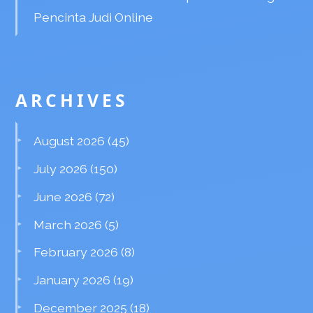
Pencinta Judi Online
ARCHIVES
August 2026
(45)
July 2026
(150)
June 2026
(72)
March 2026
(5)
February 2026
(8)
January 2026
(19)
December 2025
(18)