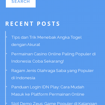
RECENT POSTS
Tips dan Trik Menebak Angka Togel
dengan Akurat
Permainan Casino Online Paling Populer di
Indonesia: Coba Sekarang!
Ragam Jenis Olahraga Saba yang Populer
di Indonesia
Panduan Login IDN Play: Cara Mudah
Masuk ke Platform Permainan Online
Slot Demo Zeus: Game Populer di Kalangan