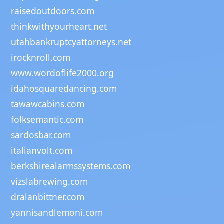
raisedoutdoors.com
thinkwithyourheart.net
utahbankruptcyattorneys.net
irocknroll.com
www.wordoflife2000.org
idahosquaredancing.com
tawawcabins.com
folksemantic.com
sardosbar.com
italianvolt.com
berkshirealarmssystems.com
vizslabrewing.com
dralanbittner.com
yannisandlemoni.com