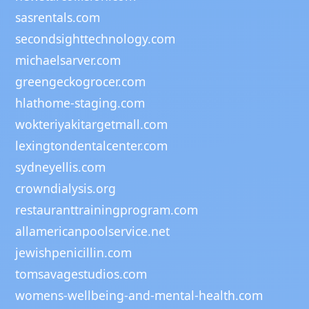
sasrentals.com
secondsighttechnology.com
michaelsarver.com
greengeckogrocer.com
hlathome-staging.com
wokteriyakitargetmall.com
lexingtondentalcenter.com
sydneyellis.com
crowndialysis.org
restauranttrainingprogram.com
allamericanpoolservice.net
jewishpenicillin.com
tomsavagestudios.com
womens-wellbeing-and-mental-health.com