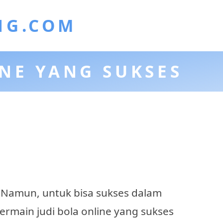
NG.COM
NE YANG SUKSES
g. Namun, untuk bisa sukses dalam
ermain judi bola online yang sukses