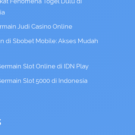
kat Fenomena Togel Dulu di
ia
main Judi Casino Online
n di Sbobet Mobile: Akses Mudah
rmain Slot Online di IDN Play
rmain Slot 5000 di Indonesia
S