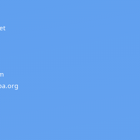
et
om
pa.org