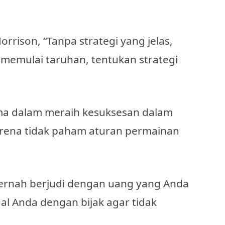
rrison, “Tanpa strategi yang jelas,
memulai taruhan, tentukan strategi
ma dalam meraih kesuksesan dalam
arena tidak paham aturan permainan
 pernah berjudi dengan uang yang Anda
al Anda dengan bijak agar tidak