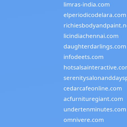
limras-india.com
elperiodicodelara.com
richiesbodyandpaint.n
licindiachennai.com
daughterdarlings.com
infodeets.com
hotsalsainteractive.c
serenitysalonanddays
cedarcafeonline.com
acfurnituregiant.com
undertenminutes.com
omnivere.com