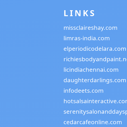
LINKS
missclaireshay.com
limras-india.com
elperiodicodelara.com
richiesbodyandpaint.n
licindiachennai.com
daughterdarlings.com
infodeets.com
hotsalsainteractive.c
serenitysalonanddays
cedarcafeonline.com