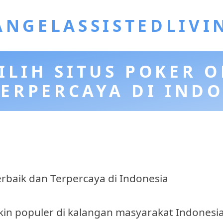
NGELASSISTEDLIVI
LIH SITUS POKER O
ERPERCAYA DI IND
rbaik dan Terpercaya di Indonesia
akin populer di kalangan masyarakat Indones