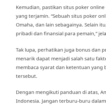
Kemudian, pastikan situs poker onli
yang terjamin. “Sebuah situs poker o
Omaha, dan lain sebagainya. Selain it
pribadi dan finansial para pemain,” jel
Tak lupa, perhatikan juga bonus dan p
menarik dapat menjadi salah satu fakt
membaca syarat dan ketentuan yang b
tersebut.
Dengan mengikuti panduan di atas, And
Indonesia. Jangan terburu-buru dala