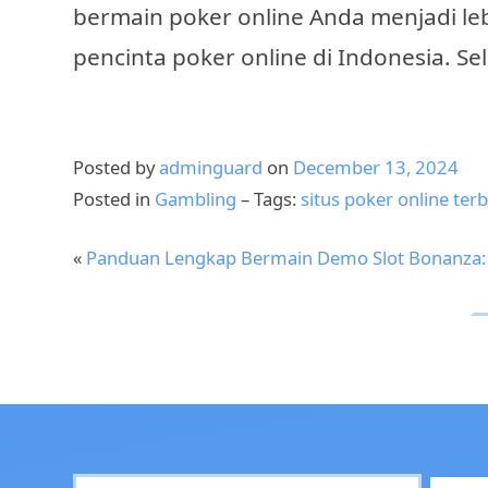
bermain poker online Anda menjadi le
pencinta poker online di Indonesia. S
Posted by
adminguard
on
December 13, 2024
Posted in
Gambling
– Tags:
situs poker online ter
«
Panduan Lengkap Bermain Demo Slot Bonanza: 