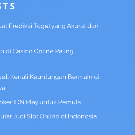
STS
 Prediksi Togel yang Akurat dan
 di Casino Online Paling
bet: Kenali Keuntungan Bermain di
ya
ker IDN Play untuk Pemula
utar Judi Slot Online di Indonesia