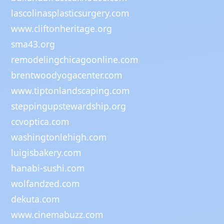
lascolinasplasticsurgery.com
www.cliftonheritage.org
sma43.org
remodelingchicagoonline.com
brentwoodyogacenter.com
www.tiptonlandscaping.com
steppingupstewardship.org
ccvoptica.com
washingtonlehigh.com
luigisbakery.com
hanabi-sushi.com
wolfandzed.com
dekuta.com
www.cinemabuzz.com