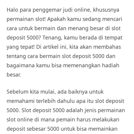
Halo para penggemar judi online, khususnya
permainan slot! Apakah kamu sedang mencari
cara untuk bermain dan menang besar di slot
deposit 5000? Tenang, kamu berada di tempat
yang tepat! Di artikel ini, kita akan membahas
tentang cara bermain slot deposit 5000 dan
bagaimana kamu bisa memenangkan hadiah
besar.
Sebelum kita mulai, ada baiknya untuk
memahami terlebih dahulu apa itu slot deposit
5000. Slot deposit 5000 adalah jenis permainan
slot online di mana pemain harus melakukan
deposit sebesar 5000 untuk bisa memainkan