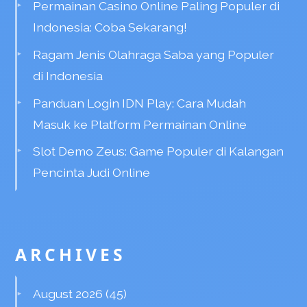
Permainan Casino Online Paling Populer di
Indonesia: Coba Sekarang!
Ragam Jenis Olahraga Saba yang Populer
di Indonesia
Panduan Login IDN Play: Cara Mudah
Masuk ke Platform Permainan Online
Slot Demo Zeus: Game Populer di Kalangan
Pencinta Judi Online
ARCHIVES
August 2026
(45)