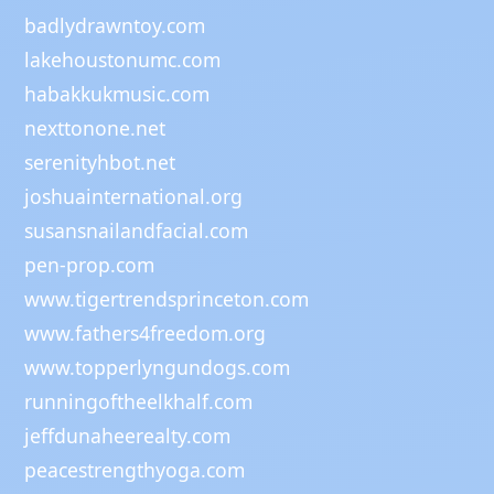
badlydrawntoy.com
lakehoustonumc.com
habakkukmusic.com
nexttonone.net
serenityhbot.net
joshuainternational.org
susansnailandfacial.com
pen-prop.com
www.tigertrendsprinceton.com
www.fathers4freedom.org
www.topperlyngundogs.com
runningoftheelkhalf.com
jeffdunaheerealty.com
peacestrengthyoga.com