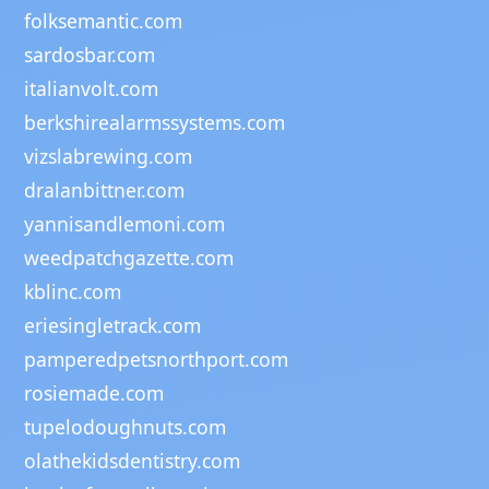
folksemantic.com
sardosbar.com
italianvolt.com
berkshirealarmssystems.com
vizslabrewing.com
dralanbittner.com
yannisandlemoni.com
weedpatchgazette.com
kblinc.com
eriesingletrack.com
pamperedpetsnorthport.com
rosiemade.com
tupelodoughnuts.com
olathekidsdentistry.com