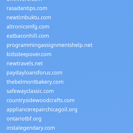
rasadantips.com
newtimbuktu.com
altronicsmfg.com
eatbaconhill.com
programmingassignmentshelp.net
kidssleepover.com
newtravels.net
paydayloansforus.com
thebelmontbakery.com
safewayclassic.com
countrysidewoodcrafts.com
appliancerepairchicagoil.org
ontariotbf.org
instalegendary.com