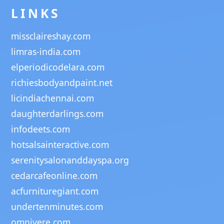
LINKS
missclaireshay.com
limras-india.com
elperiodicodelara.com
richiesbodyandpaint.net
licindiachennai.com
daughterdarlings.com
infodeets.com
hotsalsainteractive.com
serenitysalonanddayspa.org
cedarcafeonline.com
acfurnituregiant.com
undertenminutes.com
omnivere.com