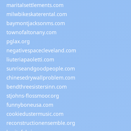
maritalsettlements.com
milwbikeskaterental.com
baymontjacksonms.com
townofaltonany.com
pglax.org
negativespacecleveland.com
liuteriapaoletti.com
sunriseandgoodpeople.com
chinesedrywallproblem.com
bendthreesistersinn.com
stjohns-flossmoor.org
funnyboneusa.com
cookiedustermusic.com
reconstructionensemble.org