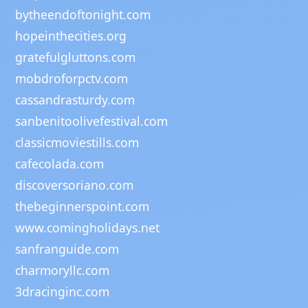
bytheendoftonight.com
hopeinthecities.org
gratefulgluttons.com
mobdroforpctv.com
cassandrasturdy.com
sanbenitoolivefestival.com
classicmoviestills.com
cafecolada.com
discoversoriano.com
thebeginnerspoint.com
www.comingholidays.net
sanfranguide.com
charmoryllc.com
3dracinginc.com