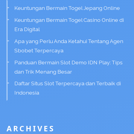
Keuntungan Bermain Togel Jepang Online
Keuntungan Bermain Togel Casino Online di
Era Digital
Apa yang Perlu Anda Ketahui Tentang Agen
Sbobet Terpercaya
Panduan Bermain Slot Demo IDN Play: Tips
dan Trik Menang Besar
Daftar Situs Slot Terpercaya dan Terbaik di
Indonesia
ARCHIVES