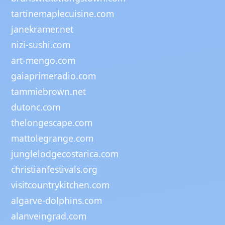
tartinemaplecuisine.com
janekramer.net
nizi-sushi.com
art-mengo.com
gaiaprimeradio.com
tammiebrown.net
dutonc.com
thelongescape.com
mattolegrange.com
junglelodgecostarica.com
christianfestivals.org
visitcountrykitchen.com
algarve-dolphins.com
alanveingrad.com