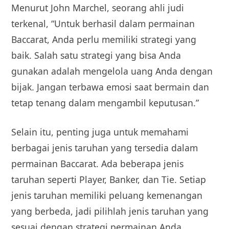
Menurut John Marchel, seorang ahli judi
terkenal, “Untuk berhasil dalam permainan
Baccarat, Anda perlu memiliki strategi yang
baik. Salah satu strategi yang bisa Anda
gunakan adalah mengelola uang Anda dengan
bijak. Jangan terbawa emosi saat bermain dan
tetap tenang dalam mengambil keputusan.”
Selain itu, penting juga untuk memahami
berbagai jenis taruhan yang tersedia dalam
permainan Baccarat. Ada beberapa jenis
taruhan seperti Player, Banker, dan Tie. Setiap
jenis taruhan memiliki peluang kemenangan
yang berbeda, jadi pilihlah jenis taruhan yang
sesuai dengan strategi permainan Anda.