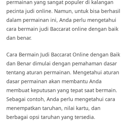
permainan yang sangat populer di kalangan
pecinta judi online. Namun, untuk bisa berhasil
dalam permainan ini, Anda perlu mengetahui
cara bermain judi Baccarat online dengan baik
dan benar.
Cara Bermain Judi Baccarat Online dengan Baik
dan Benar dimulai dengan pemahaman dasar
tentang aturan permainan. Mengetahui aturan
dasar permainan akan membantu Anda
membuat keputusan yang tepat saat bermain.
Sebagai contoh, Anda perlu mengetahui cara
menempatkan taruhan, nilai kartu, dan
berbagai opsi taruhan yang tersedia.