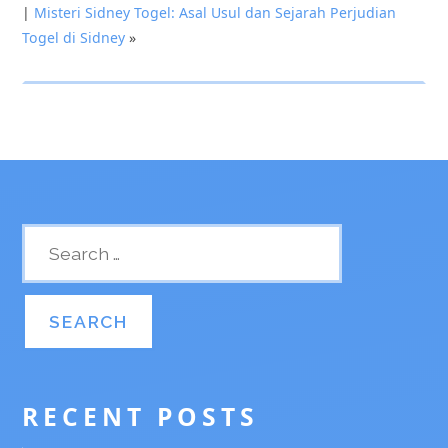
|
Misteri Sidney Togel: Asal Usul dan Sejarah Perjudian
Togel di Sidney
»
RECENT POSTS