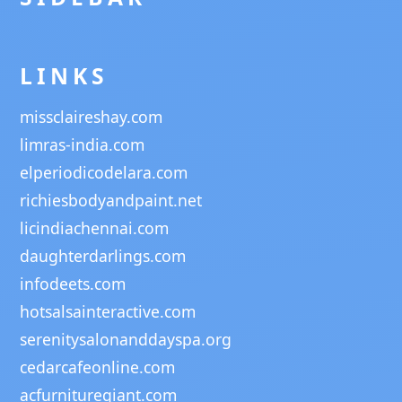
LINKS
missclaireshay.com
limras-india.com
elperiodicodelara.com
richiesbodyandpaint.net
licindiachennai.com
daughterdarlings.com
infodeets.com
hotsalsainteractive.com
serenitysalonanddayspa.org
cedarcafeonline.com
acfurnituregiant.com