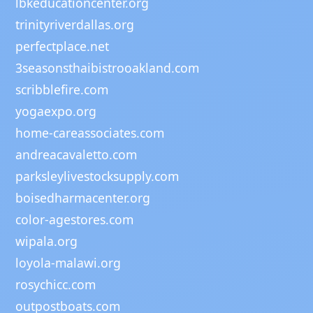
lbkeducationcenter.org
trinityriverdallas.org
perfectplace.net
3seasonsthaibistrooakland.com
scribblefire.com
yogaexpo.org
home-careassociates.com
andreacavaletto.com
parksleylivestocksupply.com
boisedharmacenter.org
color-agestores.com
wipala.org
loyola-malawi.org
rosychicc.com
outpostboats.com