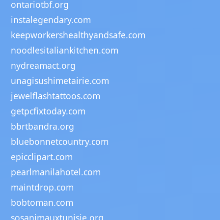
ontariotbf.org
instalegendary.com
keepworkershealthyandsafe.com
noodlesitaliankitchen.com
nydreamact.org
unagisushimetairie.com
jewelflashtattoos.com
getpcfixtoday.com
bbrtbandra.org
bluebonnetcountry.com
epicclipart.com
pearlmanilahotel.com
maintdrop.com
bobtoman.com
sosanimauxtunisie.org