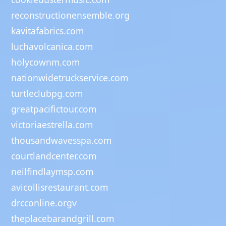
reconstructionensemble.org
kavitafabrics.com
luchavolcanica.com
holycownm.com
nationwidetruckservice.com
turtleclubpg.com
greatpacifictour.com
victoriaestrella.com
thousandwavesspa.com
courtlandcenter.com
neilfindlaymsp.com
avicollisrestaurant.com
drcconline.org
v
theplacebarandgrill.com