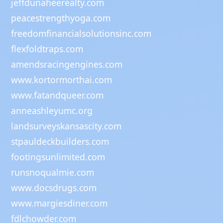
jeffdunaheerealty.com
peacestrengthyoga.com
freedomfinancialsolutionsinc.com
flexfoldtraps.com
amendsracingengines.com
www.kortormorthai.com
www.fatandqueer.com
anneashleyumc.org
landsurveyskansascity.com
stpauldeckbuilders.com
footingsunlimited.com
runsnoqualmie.com
www.docsdrugs.com
www.margiesdiner.com
fdlchowder.com