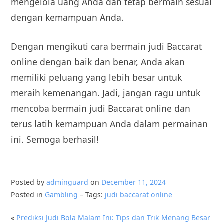
mengelola uang Anda dan tetap bermain sesuai
dengan kemampuan Anda.
Dengan mengikuti cara bermain judi Baccarat
online dengan baik dan benar, Anda akan
memiliki peluang yang lebih besar untuk
meraih kemenangan. Jadi, jangan ragu untuk
mencoba bermain judi Baccarat online dan
terus latih kemampuan Anda dalam permainan
ini. Semoga berhasil!
Posted by
adminguard
on
December 11, 2024
Posted in
Gambling
– Tags:
judi baccarat online
«
Prediksi Judi Bola Malam Ini: Tips dan Trik Menang Besar