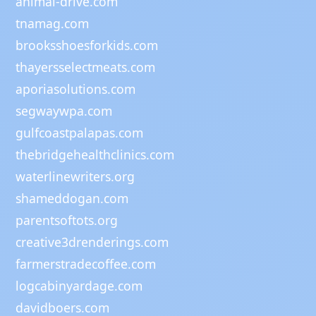
animal-drive.com
tnamag.com
brooksshoesforkids.com
thayersselectmeats.com
aporiasolutions.com
segwaywpa.com
gulfcoastpalapas.com
thebridgehealthclinics.com
waterlinewriters.org
shameddogan.com
parentsoftots.org
creative3drenderings.com
farmerstradecoffee.com
logcabinyardage.com
davidboers.com