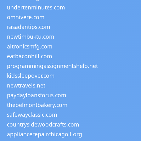
undertenminutes.com
omnivere.com
rasadantips.com
newtimbuktu.com
altronicsmfg.com
eatbaconhill.com
programmingassignmentshelp.net
kidssleepover.com
newtravels.net
paydayloansforus.com
thebelmontbakery.com
safewayclassic.com
countrysidewoodcrafts.com
appliancerepairchicagoil.org