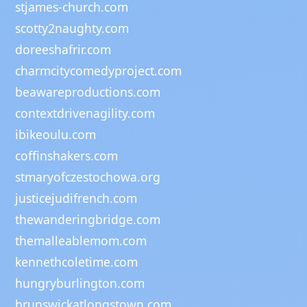
stjames-church.com
scotty2naughty.com
doreeshafrir.com
charmcitycomedyproject.com
beawareproductions.com
contextdrivenagility.com
ibikeoulu.com
coffinshakers.com
stmaryofczestochowa.org
justicejudifrench.com
thewanderingbridge.com
themalleablemom.com
kennethcoletime.com
hungryburlington.com
brunswickatlongstown.com