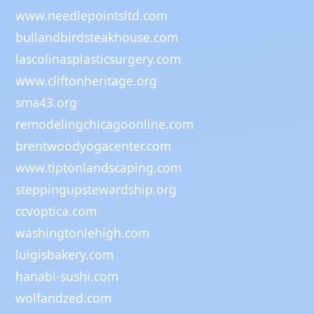
www.needlepointsltd.com
bullandbirdsteakhouse.com
lascolinasplasticsurgery.com
www.cliftonheritage.org
sma43.org
remodelingchicagoonline.com
brentwoodyogacenter.com
www.tiptonlandscaping.com
steppingupstewardship.org
ccvoptica.com
washingtonlehigh.com
luigisbakery.com
hanabi-sushi.com
wolfandzed.com