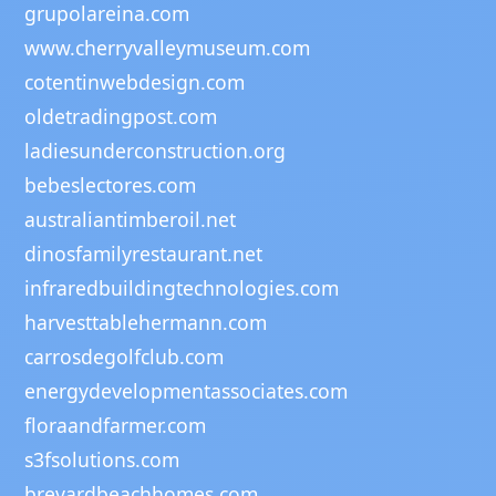
grupolareina.com
www.cherryvalleymuseum.com
cotentinwebdesign.com
oldetradingpost.com
ladiesunderconstruction.org
bebeslectores.com
australiantimberoil.net
dinosfamilyrestaurant.net
infraredbuildingtechnologies.com
harvesttablehermann.com
carrosdegolfclub.com
energydevelopmentassociates.com
floraandfarmer.com
s3fsolutions.com
brevardbeachhomes.com