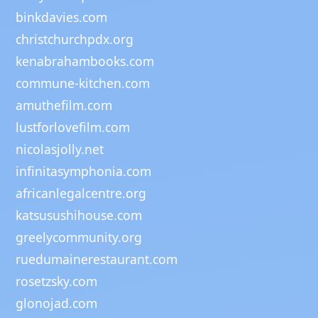
binkdavies.com
christchurchpdx.org
kenabrahambooks.com
commune-kitchen.com
amuthefilm.com
lustforlovefilm.com
nicolasjolly.net
infinitasymphonia.com
africanlegalcentre.org
katsusushihouse.com
greelycommunity.org
ruedumainerestaurant.com
rosetzsky.com
glonojad.com