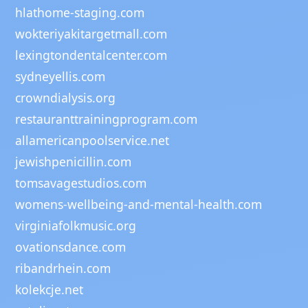
hlathome-staging.com
wokteriyakitargetmall.com
lexingtondentalcenter.com
sydneyellis.com
crowndialysis.org
restauranttrainingprogram.com
allamericanpoolservice.net
jewishpenicillin.com
tomsavagestudios.com
womens-wellbeing-and-mental-health.com
virginiafolkmusic.org
ovationsdance.com
ribandrhein.com
kolekcje.net