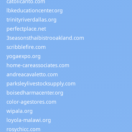
catolicanto.com
lbkeducationcenter.org
trinityriverdallas.org
perfectplace.net
3seasonsthaibistrooakland.com
scribblefire.com
yogaexpo.org
home-careassociates.com
andreacavaletto.com
parksleylivestocksupply.com
boisedharmacenter.org
color-agestores.com
wipala.org
loyola-malawi.org
rosychicc.com