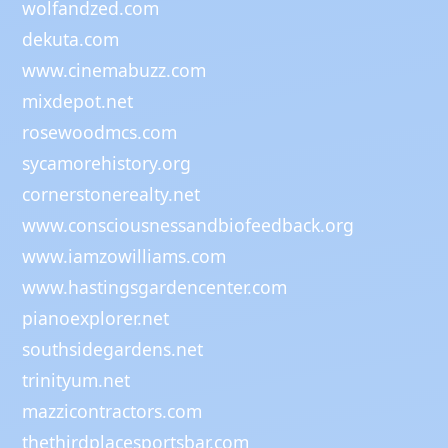
wolfandzed.com
dekuta.com
www.cinemabuzz.com
mixdepot.net
rosewoodmcs.com
sycamorehistory.org
cornerstonerealty.net
www.consciousnessandbiofeedback.org
www.iamzowilliams.com
www.hastingsgardencenter.com
pianoexplorer.net
southsidegardens.net
trinityum.net
mazzicontractors.com
thethirdplacesportsbar.com