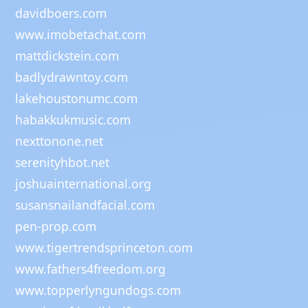
davidboers.com
www.imobetachat.com
mattdickstein.com
badlydrawntoy.com
lakehoustonumc.com
habakkukmusic.com
nexttonone.net
serenityhbot.net
joshuainternational.org
susansnailandfacial.com
pen-prop.com
www.tigertrendsprinceton.com
www.fathers4freedom.org
www.topperlyngundogs.com