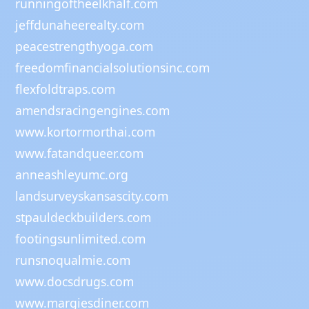
runningoftheelkhalf.com
jeffdunaheerealty.com
peacestrengthyoga.com
freedomfinancialsolutionsinc.com
flexfoldtraps.com
amendsracingengines.com
www.kortormorthai.com
www.fatandqueer.com
anneashleyumc.org
landsurveyskansascity.com
stpauldeckbuilders.com
footingsunlimited.com
runsnoqualmie.com
www.docsdrugs.com
www.margiesdiner.com