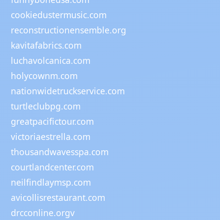
cookiedustermusic.com
reconstructionensemble.org
kavitafabrics.com
luchavolcanica.com
holycownm.com
nationwidetruckservice.com
turtleclubpg.com
greatpacifictour.com
victoriaestrella.com
thousandwavesspa.com
courtlandcenter.com
neilfindlaymsp.com
avicollisrestaurant.com
drcconline.org
v