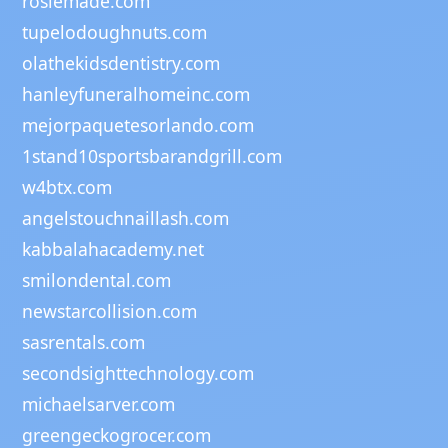
rosiemade.com
tupelodoughnuts.com
olathekidsdentistry.com
hanleyfuneralhomeinc.com
mejorpaquetesorlando.com
1stand10sportsbarandgrill.com
w4btx.com
angelstouchnaillash.com
kabbalahacademy.net
smilondental.com
newstarcollision.com
sasrentals.com
secondsighttechnology.com
michaelsarver.com
greengeckogrocer.com