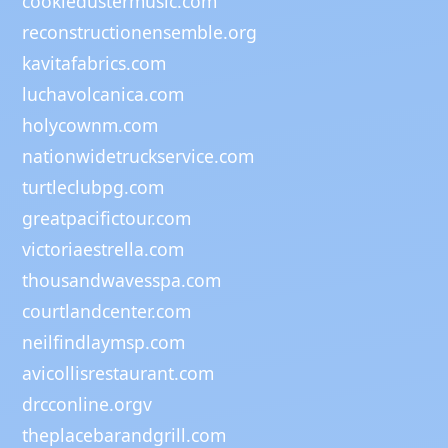
cookiedustermusic.com
reconstructionensemble.org
kavitafabrics.com
luchavolcanica.com
holycownm.com
nationwidetruckservice.com
turtleclubpg.com
greatpacifictour.com
victoriaestrella.com
thousandwavesspa.com
courtlandcenter.com
neilfindlaymsp.com
avicollisrestaurant.com
drcconline.org
v
theplacebarandgrill.com