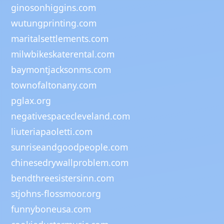
ginosonhiggins.com
wutungprinting.com
maritalsettlements.com
milwbikeskaterental.com
baymontjacksonms.com
townofaltonany.com
pglax.org
negativespacecleveland.com
liuteriapaoletti.com
sunriseandgoodpeople.com
chinesedrywallproblem.com
bendthreesistersinn.com
stjohns-flossmoor.org
funnyboneusa.com