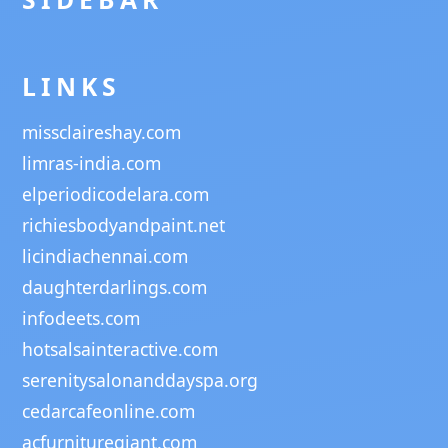
LINKS
missclaireshay.com
limras-india.com
elperiodicodelara.com
richiesbodyandpaint.net
licindiachennai.com
daughterdarlings.com
infodeets.com
hotsalsainteractive.com
serenitysalonanddayspa.org
cedarcafeonline.com
acfurnituregiant.com