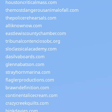
houstoncriticalmass.com
themostdangerousanimalofall.com
thepolicerehearsals.com
alliknownow.com
eastlewiscountychamber.com
tribunalcontenciosobc.org
sloclassicalacademy.com
dasilvaboards.com
glennabatson.com
strayhornmarina.com
flaglerproductions.com
brawndefinition.com
continentalicecream.com
crazycreekquilts.com
binkdavies.com