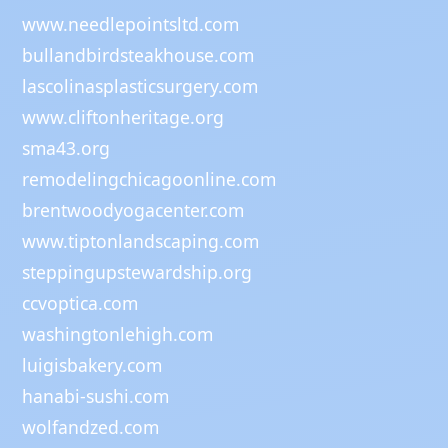
www.needlepointsltd.com
bullandbirdsteakhouse.com
lascolinasplasticsurgery.com
www.cliftonheritage.org
sma43.org
remodelingchicagoonline.com
brentwoodyogacenter.com
www.tiptonlandscaping.com
steppingupstewardship.org
ccvoptica.com
washingtonlehigh.com
luigisbakery.com
hanabi-sushi.com
wolfandzed.com