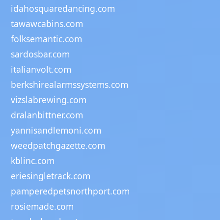
idahosquaredancing.com
tawawcabins.com
folksemantic.com
sardosbar.com
italianvolt.com
berkshirealarmssystems.com
vizslabrewing.com
dralanbittner.com
yannisandlemoni.com
weedpatchgazette.com
kblinc.com
eriesingletrack.com
pamperedpetsnorthport.com
rosiemade.com