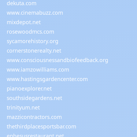
dekuta.com
www.cinemabuzz.com
mixdepot.net
rosewoodmcs.com
sycamorehistory.org
cornerstonerealty.net
www.consciousnessandbiofeedback.org
www.iamzowilliams.com
www.hastingsgardencenter.com
pianoexplorer.net
southsidegardens.net
trinityum.net
mazzicontractors.com
thethirdplacesportsbar.com
ephesusrestaurant.net