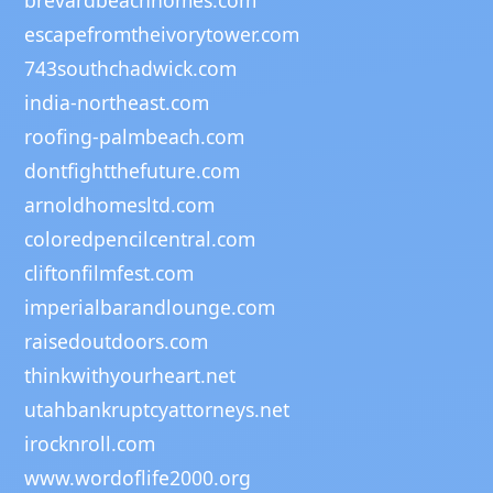
brevardbeachhomes.com
escapefromtheivorytower.com
743southchadwick.com
india-northeast.com
roofing-palmbeach.com
dontfightthefuture.com
arnoldhomesltd.com
coloredpencilcentral.com
cliftonfilmfest.com
imperialbarandlounge.com
raisedoutdoors.com
thinkwithyourheart.net
utahbankruptcyattorneys.net
irocknroll.com
www.wordoflife2000.org