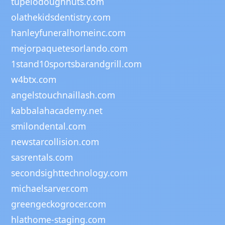
tupelodoughnuts.com
olathekidsdentistry.com
hanleyfuneralhomeinc.com
mejorpaquetesorlando.com
1stand10sportsbarandgrill.com
w4btx.com
angelstouchnaillash.com
kabbalahacademy.net
smilondental.com
newstarcollision.com
sasrentals.com
secondsighttechnology.com
michaelsarver.com
greengeckogrocer.com
hlathome-staging.com