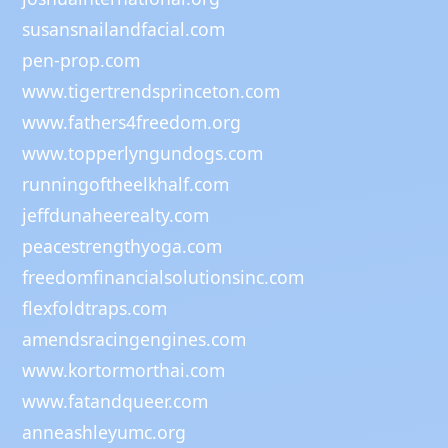
susansnailandfacial.com
pen-prop.com
www.tigertrendsprinceton.com
www.fathers4freedom.org
www.topperlyngundogs.com
runningoftheelkhalf.com
jeffdunaheerealty.com
peacestrengthyoga.com
freedomfinancialsolutionsinc.com
flexfoldtraps.com
amendsracingengines.com
www.kortormorthai.com
www.fatandqueer.com
anneashleyumc.org