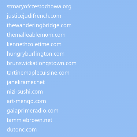
stmaryofczestochowa.org
justicejudifrench.com
thewanderingbridge.com
themalleablemom.com
kennethcoletime.com
hungryburlington.com
brunswickatlongstown.com
tartinemaplecuisine.com
janekramer.net
nizi-sushi.com
art-mengo.com
gaiaprimeradio.com
tammiebrown.net
dutonc.com