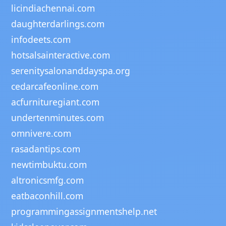
licindiachennai.com
daughterdarlings.com
infodeets.com
hotsalsainteractive.com
serenitysalonanddayspa.org
cedarcafeonline.com
acfurnituregiant.com
undertenminutes.com
omnivere.com
rasadantips.com
newtimbuktu.com
altronicsmfg.com
eatbaconhill.com
programmingassignmentshelp.net