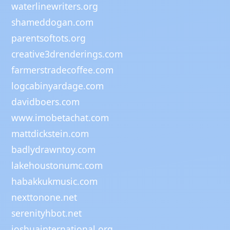
waterlinewriters.org
shameddogan.com
parentsoftots.org
creative3drenderings.com
farmerstradecoffee.com
logcabinyardage.com
davidboers.com
www.imobetachat.com
mattdickstein.com
badlydrawntoy.com
lakehoustonumc.com
habakkukmusic.com
nexttonone.net
serenityhbot.net
joshuainternational.org