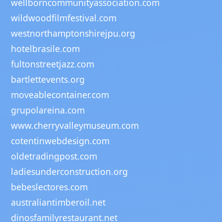
wellborncommunityassociation.com
wildwoodfilmfestival.com
westnorthamptonshirejpu.org
hotelbrasile.com
fultonstreetjazz.com
bartlettevents.org
moveablecontainer.com
grupolareina.com
www.cherryvalleymuseum.com
cotentinwebdesign.com
oldetradingpost.com
ladiesunderconstruction.org
bebeslectores.com
australiantimberoil.net
dinosfamilyrestaurant.net