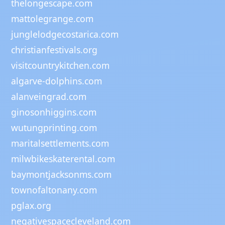
thelongescape.com
mattolegrange.com
junglelodgecostarica.com
christianfestivals.org
visitcountrykitchen.com
algarve-dolphins.com
alanveingrad.com
ginosonhiggins.com
wutungprinting.com
maritalsettlements.com
milwbikeskaterental.com
baymontjacksonms.com
townofaltonany.com
pglax.org
negativespacecleveland.com