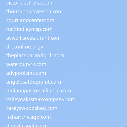
victoriaestrella.com
thousandwavesspa.com
courtlandcenter.com
neilfindlaymsp.com
avicollisrestaurant.com
drcconline.org
v
theplacebarandgrill.com
waterburyrx.com
advpoolsinc.com
angelosatthepoint.com
indianapastorsalliance.com
valleyoakssteakcompany.com
caseyswoodshed.com
fixhairchicago.com
denizliesnaf.com