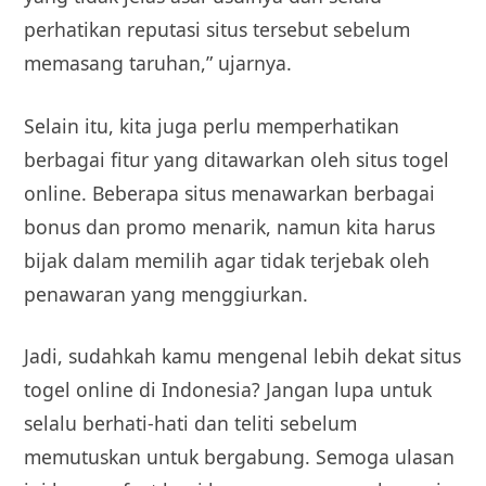
perhatikan reputasi situs tersebut sebelum
memasang taruhan,” ujarnya.
Selain itu, kita juga perlu memperhatikan
berbagai fitur yang ditawarkan oleh situs togel
online. Beberapa situs menawarkan berbagai
bonus dan promo menarik, namun kita harus
bijak dalam memilih agar tidak terjebak oleh
penawaran yang menggiurkan.
Jadi, sudahkah kamu mengenal lebih dekat situs
togel online di Indonesia? Jangan lupa untuk
selalu berhati-hati dan teliti sebelum
memutuskan untuk bergabung. Semoga ulasan