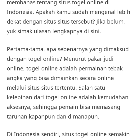
membahas tentang situs togel online di
Indonesia. Apakah kamu sudah mengenal lebih
dekat dengan situs-situs tersebut? Jika belum,
yuk simak ulasan lengkapnya di sini.
Pertama-tama, apa sebenarnya yang dimaksud
dengan togel online? Menurut pakar judi
online, togel online adalah permainan tebak
angka yang bisa dimainkan secara online
melalui situs-situs tertentu. Salah satu
kelebihan dari togel online adalah kemudahan
aksesnya, sehingga pemain bisa memasang
taruhan kapanpun dan dimanapun.
Di Indonesia sendiri, situs togel online semakin