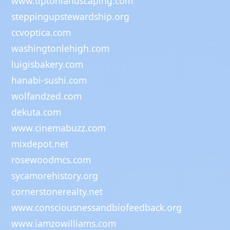
www.tiptonlandscaping.com
steppingupstewardship.org
ccvoptica.com
washingtonlehigh.com
luigisbakery.com
hanabi-sushi.com
wolfandzed.com
dekuta.com
www.cinemabuzz.com
mixdepot.net
rosewoodmcs.com
sycamorehistory.org
cornerstonerealty.net
www.consciousnessandbiofeedback.org
www.iamzowilliams.com