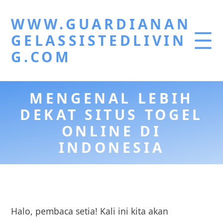
WWW.GUARDIANAN
GELASSISTEDLIVIN
G.COM
MENGENAL LEBIH
DEKAT SITUS TOGEL
ONLINE DI
INDONESIA
Halo, pembaca setia! Kali ini kita akan