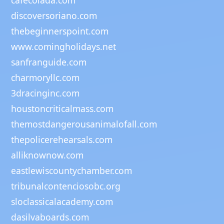
cafecolada.com
discoversoriano.com
thebeginnerspoint.com
www.comingholidays.net
sanfranguide.com
charmoryllc.com
3dracinginc.com
houstoncriticalmass.com
themostdangerousanimalofall.com
thepolicerehearsals.com
alliknownow.com
eastlewiscountychamber.com
tribunalcontenciosobc.org
sloclassicalacademy.com
dasilvaboards.com