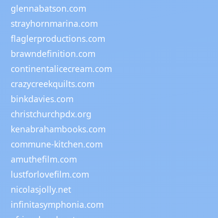
glennabatson.com
strayhornmarina.com
flaglerproductions.com
brawndefinition.com
continentalicecream.com
crazycreekquilts.com
binkdavies.com
christchurchpdx.org
kenabrahambooks.com
commune-kitchen.com
amuthefilm.com
lustforlovefilm.com
nicolasjolly.net
infinitasymphonia.com