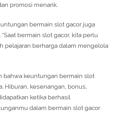
dan promosi menarik.
untungan bermain slot gacor juga
aat bermain slot gacor, kita perlu
h pelajaran berharga dalam mengelola
kan bahwa keuntungan bermain slot
. Hiburan, kesenangan, bonus,
idapatkan ketika berhasil
ntunganmu dalam bermain slot gacor