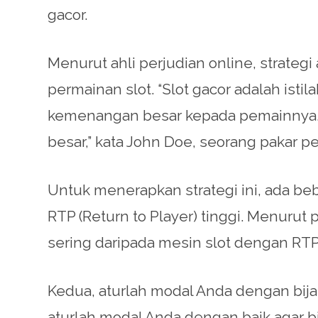
gacor.
Menurut ahli perjudian online, strate
permainan slot. “Slot gacor adalah ist
kemenangan besar kepada pemainnya. 
besar,” kata John Doe, seorang pakar pe
Untuk menerapkan strategi ini, ada bebe
RTP (Return to Player) tinggi. Menuru
sering daripada mesin slot dengan RTP
Kedua, aturlah modal Anda dengan bija
aturlah modal Anda dengan baik agar b