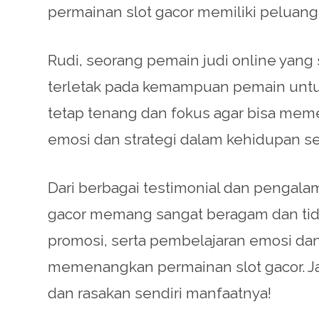
permainan slot gacor memiliki peluan
Rudi, seorang pemain judi online yan
terletak pada kemampuan pemain untuk 
tetap tenang dan fokus agar bisa mem
emosi dan strategi dalam kehidupan seha
Dari berbagai testimonial dan pengala
gacor memang sangat beragam dan tida
promosi, serta pembelajaran emosi dan
memenangkan permainan slot gacor. Ja
dan rasakan sendiri manfaatnya!