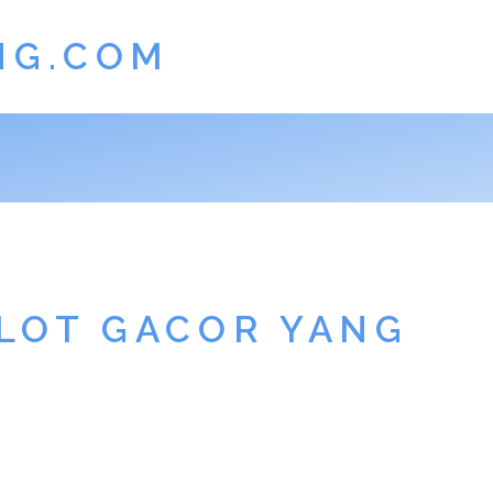
NG.COM
LOT GACOR YANG