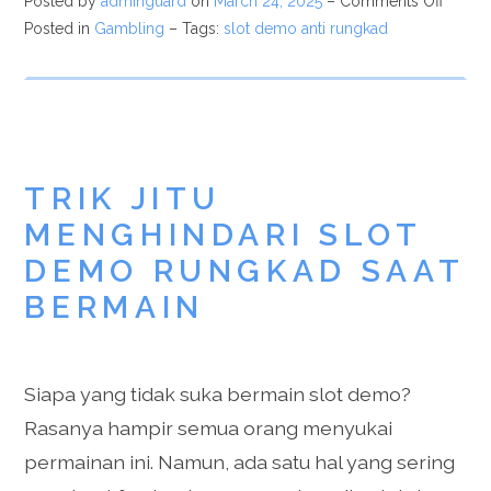
Posted by
adminguard
on
March 24, 2025
–
Comments Off
Posted in
Gambling
– Tags:
slot demo anti rungkad
TRIK JITU
MENGHINDARI SLOT
DEMO RUNGKAD SAAT
BERMAIN
Siapa yang tidak suka bermain slot demo?
Rasanya hampir semua orang menyukai
permainan ini. Namun, ada satu hal yang sering