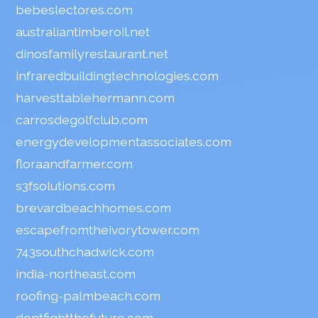
bebeslectores.com
australiantimberoil.net
dinosfamilyrestaurant.net
infraredbuildingtechnologies.com
harvesttablehermann.com
carrosdegolfclub.com
energydevelopmentassociates.com
floraandfarmer.com
s3fsolutions.com
brevardbeachhomes.com
escapefromtheivorytower.com
743southchadwick.com
india-northeast.com
roofing-palmbeach.com
dontfightthefuture.com