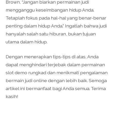
Brown, “Jangan biarkan permainan judi
mengganggu keseimbangan hidup Anda.
Tetaplah fokus pada hal-hal yang benar-benar
penting dalam hidup Anda.” Ingatlah bahwa judi
hanyalah salah satu hiburan, bukan tujuan
utama dalam hidup.
Dengan menerapkan tips-tips di atas, Anda
dapat menghindari terjebak dalam permainan
slot demo rungkad dan menikmati pengalaman
bermain judi online dengan lebih baik. Semoga
artikel ini bermanfaat bagi Anda semua. Terima
kasih!