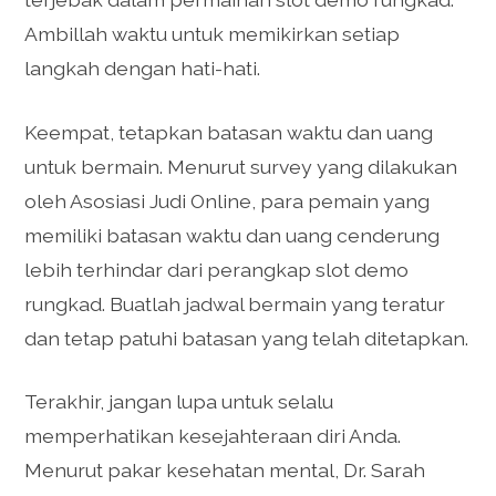
Ambillah waktu untuk memikirkan setiap
langkah dengan hati-hati.
Keempat, tetapkan batasan waktu dan uang
untuk bermain. Menurut survey yang dilakukan
oleh Asosiasi Judi Online, para pemain yang
memiliki batasan waktu dan uang cenderung
lebih terhindar dari perangkap slot demo
rungkad. Buatlah jadwal bermain yang teratur
dan tetap patuhi batasan yang telah ditetapkan.
Terakhir, jangan lupa untuk selalu
memperhatikan kesejahteraan diri Anda.
Menurut pakar kesehatan mental, Dr. Sarah