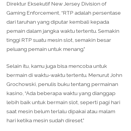
Direktur Eksekutif New Jersey Division of
Gaming Enforcement, “RTP adalah persentase
dari taruhan yang diputar kembali kepada
pemain dalam jangka waktu tertentu. Semakin
tinggi RTP suatu mesin slot, semakin besar
peluang pemain untuk menang.”
Selain itu, kamu juga bisa mencoba untuk
bermain di waktu-waktu tertentu. Menurut John
Grochowski, penulis buku tentang permainan
kasino, “Ada beberapa waktu yang dianggap
lebih baik untuk bermain slot, seperti pagi hari
saat mesin belum terlalu dipakai atau malam
hari ketika mesin sudah direset.”