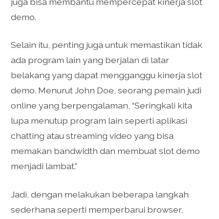
juga bisa membantu mempercepat kinerja slot
demo.
Selain itu, penting juga untuk memastikan tidak
ada program lain yang berjalan di latar
belakang yang dapat mengganggu kinerja slot
demo. Menurut John Doe, seorang pemain judi
online yang berpengalaman, “Seringkali kita
lupa menutup program lain seperti aplikasi
chatting atau streaming video yang bisa
memakan bandwidth dan membuat slot demo
menjadi lambat.”
Jadi, dengan melakukan beberapa langkah
sederhana seperti memperbarui browser,