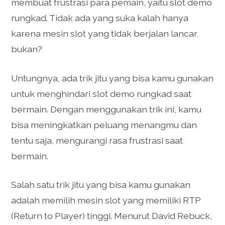
membuat frustrasi para pemain, yaitu slot demo
rungkad. Tidak ada yang suka kalah hanya
karena mesin slot yang tidak berjalan lancar,
bukan?
Untungnya, ada trik jitu yang bisa kamu gunakan
untuk menghindari slot demo rungkad saat
bermain. Dengan menggunakan trik ini, kamu
bisa meningkatkan peluang menangmu dan
tentu saja, mengurangi rasa frustrasi saat
bermain.
Salah satu trik jitu yang bisa kamu gunakan
adalah memilih mesin slot yang memiliki RTP
(Return to Player) tinggi. Menurut David Rebuck,