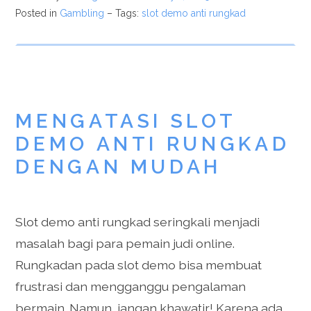
Posted in
Gambling
– Tags:
slot demo anti rungkad
MENGATASI SLOT
DEMO ANTI RUNGKAD
DENGAN MUDAH
Slot demo anti rungkad seringkali menjadi
masalah bagi para pemain judi online.
Rungkadan pada slot demo bisa membuat
frustrasi dan mengganggu pengalaman
bermain. Namun, jangan khawatir! Karena ada