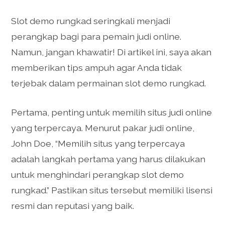
Slot demo rungkad seringkali menjadi
perangkap bagi para pemain judi online.
Namun, jangan khawatir! Di artikel ini, saya akan
memberikan tips ampuh agar Anda tidak
terjebak dalam permainan slot demo rungkad.
Pertama, penting untuk memilih situs judi online
yang terpercaya. Menurut pakar judi online,
John Doe, “Memilih situs yang terpercaya
adalah langkah pertama yang harus dilakukan
untuk menghindari perangkap slot demo
rungkad.” Pastikan situs tersebut memiliki lisensi
resmi dan reputasi yang baik.