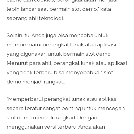
lebih lancar saat bermain slot demo,” kata
seorang ahli teknologi.
Selain itu, Anda juga bisa mencoba untuk
memperbarui perangkat lunak atau aplikasi
yang digunakan untuk bermain slot demo.
Menurut para ahli, perangkat lunak atau aplikasi
yang tidak terbaru bisa menyebabkan slot
demo menjadi rungkad.
“Memperbarui perangkat lunak atau aplikasi
secara teratur sangat penting untuk mencegah
slot demo menjadi rungkad. Dengan
menggunakan versi terbaru, Anda akan