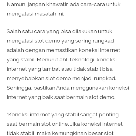
Namun, jangan khawatir, ada cara-cara untuk
mengatasi masalah ini.
Salah satu cara yang bisa dilakukan untuk
mengatasi slot demo yang sering rungkad
adalah dengan memastikan koneksi internet
yang stabil. Menurut ahli teknologi, koneksi
internet yang lambat atau tidak stabil bisa
menyebabkan slot demo menjadi rungkad.
Sehingga, pastikan Anda menggunakan koneksi
internet yang baik saat bermain slot demo.
“Koneksi internet yang stabil sangat penting
saat bermain slot online. Jika koneksi internet
tidak stabil, maka kemungkinan besar slot