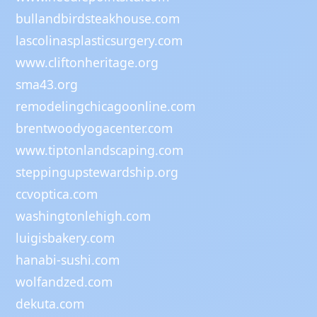
bullandbirdsteakhouse.com
lascolinasplasticsurgery.com
www.cliftonheritage.org
sma43.org
remodelingchicagoonline.com
brentwoodyogacenter.com
www.tiptonlandscaping.com
steppingupstewardship.org
ccvoptica.com
washingtonlehigh.com
luigisbakery.com
hanabi-sushi.com
wolfandzed.com
dekuta.com