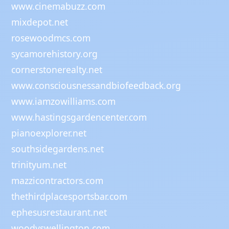
www.cinemabuzz.com
mixdepot.net
rosewoodmcs.com
sycamorehistory.org
cornerstonerealty.net
www.consciousnessandbiofeedback.org
www.iamzowilliams.com
www.hastingsgardencenter.com
pianoexplorer.net
southsidegardens.net
trinityum.net
mazzicontractors.com
thethirdplacesportsbar.com
ephesusrestaurant.net
woodyswellington.com