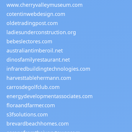
www.cherryvalleymuseum.com
cotentinwebdesign.com
oldetradingpost.com
ladiesunderconstruction.org
bebeslectores.com
australiantimberoil.net
dinosfamilyrestaurant.net
infraredbuildingtechnologies.com
harvesttablehermann.com
carrosdegolfclub.com
energydevelopmentassociates.com
floraandfarmer.com
s3fsolutions.com
brevardbeachhomes.com