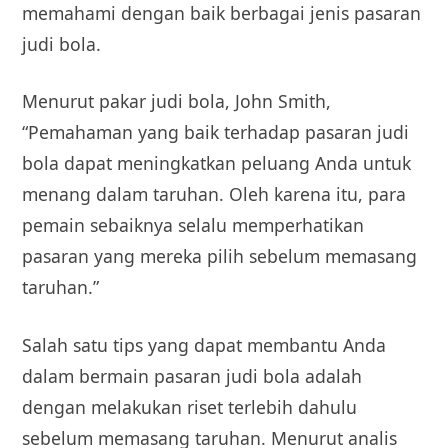
memahami dengan baik berbagai jenis pasaran
judi bola.
Menurut pakar judi bola, John Smith,
“Pemahaman yang baik terhadap pasaran judi
bola dapat meningkatkan peluang Anda untuk
menang dalam taruhan. Oleh karena itu, para
pemain sebaiknya selalu memperhatikan
pasaran yang mereka pilih sebelum memasang
taruhan.”
Salah satu tips yang dapat membantu Anda
dalam bermain pasaran judi bola adalah
dengan melakukan riset terlebih dahulu
sebelum memasang taruhan. Menurut analis