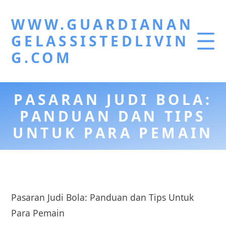
WWW.GUARDIANAN
GELASSISTEDLIVIN
G.COM
PASARAN JUDI BOLA:
PANDUAN DAN TIPS
UNTUK PARA PEMAIN
Pasaran Judi Bola: Panduan dan Tips Untuk
Para Pemain