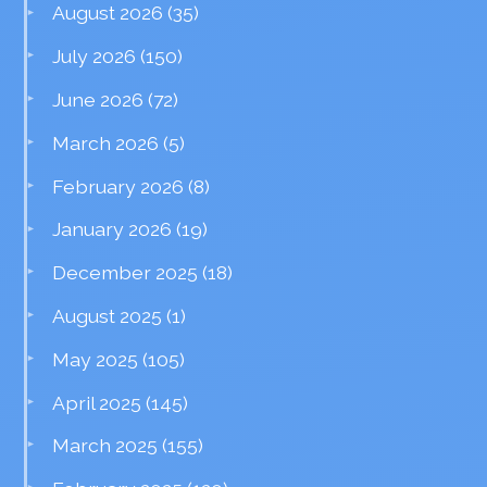
August 2026
(35)
July 2026
(150)
June 2026
(72)
March 2026
(5)
February 2026
(8)
January 2026
(19)
December 2025
(18)
August 2025
(1)
May 2025
(105)
April 2025
(145)
March 2025
(155)