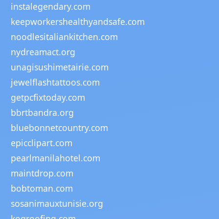
instalegendary.com
keepworkershealthyandsafe.com
noodlesitaliankitchen.com
nydreamact.org
unagisushimetairie.com
jewelflashtattoos.com
getpcfixtoday.com
bbrtbandra.org
bluebonnetcountry.com
epicclipart.com
pearlmanilahotel.com
maintdrop.com
bobtoman.com
sosanimauxtunisie.org
kogroofing.com