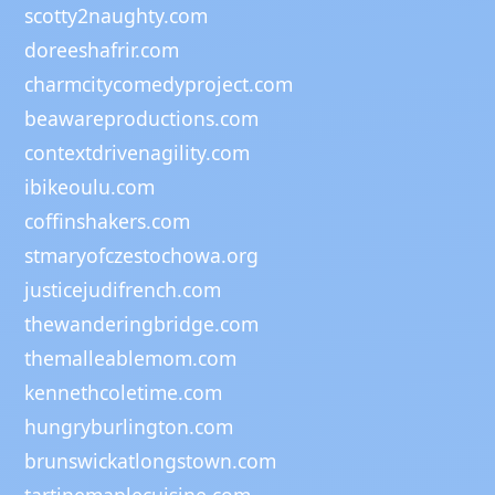
scotty2naughty.com
doreeshafrir.com
charmcitycomedyproject.com
beawareproductions.com
contextdrivenagility.com
ibikeoulu.com
coffinshakers.com
stmaryofczestochowa.org
justicejudifrench.com
thewanderingbridge.com
themalleablemom.com
kennethcoletime.com
hungryburlington.com
brunswickatlongstown.com
tartinemaplecuisine.com