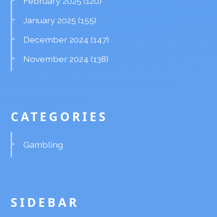
February 2025
(120)
January 2025
(155)
December 2024
(147)
November 2024
(138)
CATEGORIES
Gambling
SIDEBAR