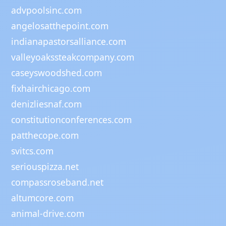
advpoolsinc.com
angelosatthepoint.com
indianapastorsalliance.com
valleyoakssteakcompany.com
caseyswoodshed.com
fixhairchicago.com
denizliesnaf.com
constitutionconferences.com
patthecope.com
svitcs.com
seriouspizza.net
compassroseband.net
altumcore.com
animal-drive.com