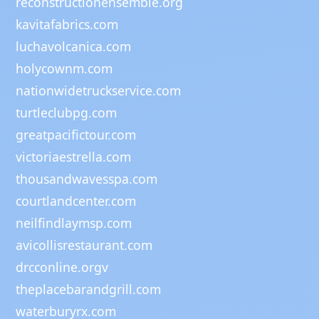
reconstructionensemble.org
kavitafabrics.com
luchavolcanica.com
holycownm.com
nationwidetruckservice.com
turtleclubpg.com
greatpacifictour.com
victoriaestrella.com
thousandwavesspa.com
courtlandcenter.com
neilfindlaymsp.com
avicollisrestaurant.com
drcconline.org
v
theplacebarandgrill.com
waterburyrx.com