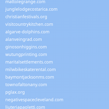
mattolegrange.com
junglelodgecostarica.com
christianfestivals.org
visitcountrykitchen.com
algarve-dolphins.com
alanveingrad.com
ginosonhiggins.com
wutungprinting.com
maritalsettlements.com
milwbikeskaterental.com
baymontjacksonms.com
townofaltonany.com
pglax.org
negativespacecleveland.com
liuteriapaoletti.com