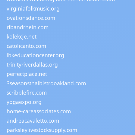
virginiafolkmusic.org
ovationsdance.com
ribandrhein.com
kolekcje.net
catolicanto.com
lbkeducationcenter.org
trinityriverdallas.org
perfectplace.net
3seasonsthaibistrooakland.com
scribblefire.com
yogaexpo.org
home-careassociates.com
andreacavaletto.com
parksleylivestocksupply.com