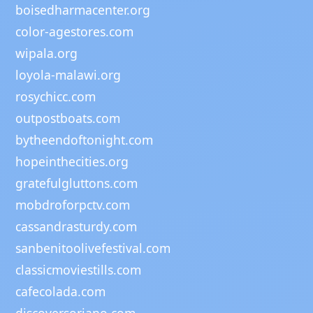
boisedharmacenter.org
color-agestores.com
wipala.org
loyola-malawi.org
rosychicc.com
outpostboats.com
bytheendoftonight.com
hopeinthecities.org
gratefulgluttons.com
mobdroforpctv.com
cassandrasturdy.com
sanbenitoolivefestival.com
classicmoviestills.com
cafecolada.com
discoversoriano.com