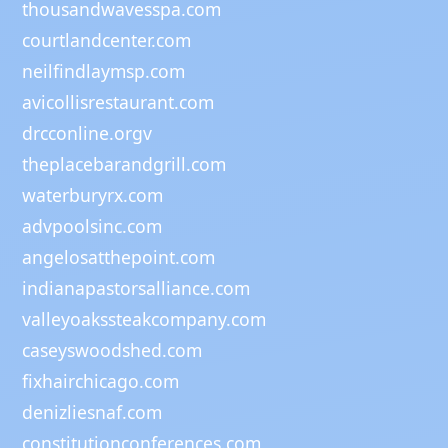
thousandwavesspa.com
courtlandcenter.com
neilfindlaymsp.com
avicollisrestaurant.com
drcconline.org
v
theplacebarandgrill.com
waterburyrx.com
advpoolsinc.com
angelosatthepoint.com
indianapastorsalliance.com
valleyoakssteakcompany.com
caseyswoodshed.com
fixhairchicago.com
denizliesnaf.com
constitutionconferences.com