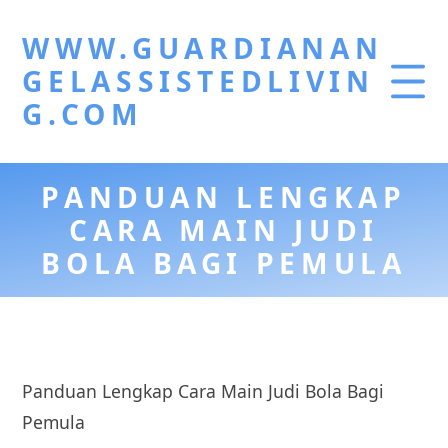
WWW.GUARDIANAN
GELASSISTEDLIVIN
G.COM
PANDUAN LENGKAP
CARA MAIN JUDI
BOLA BAGI PEMULA
Panduan Lengkap Cara Main Judi Bola Bagi
Pemula