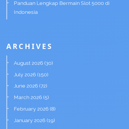
Panduan Lengkap Bermain Slot 5000 di
Indonesia
ARCHIVES
August 2026
(30)
July 2026
(150)
June 2026
(72)
March 2026
(5)
February 2026
(8)
January 2026
(19)