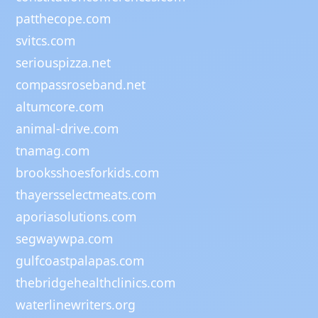
patthecope.com
svitcs.com
seriouspizza.net
compassroseband.net
altumcore.com
animal-drive.com
tnamag.com
brooksshoesforkids.com
thayersselectmeats.com
aporiasolutions.com
segwaywpa.com
gulfcoastpalapas.com
thebridgehealthclinics.com
waterlinewriters.org