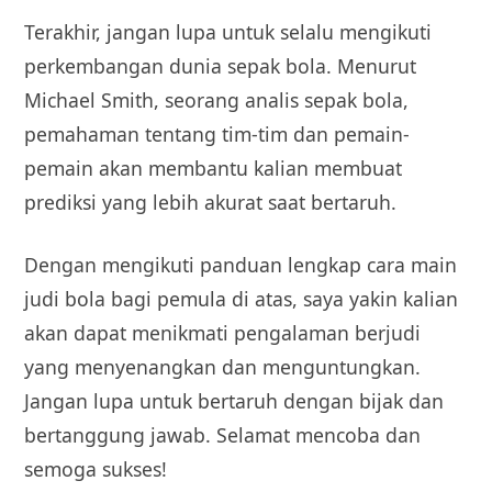
Terakhir, jangan lupa untuk selalu mengikuti
perkembangan dunia sepak bola. Menurut
Michael Smith, seorang analis sepak bola,
pemahaman tentang tim-tim dan pemain-
pemain akan membantu kalian membuat
prediksi yang lebih akurat saat bertaruh.
Dengan mengikuti panduan lengkap cara main
judi bola bagi pemula di atas, saya yakin kalian
akan dapat menikmati pengalaman berjudi
yang menyenangkan dan menguntungkan.
Jangan lupa untuk bertaruh dengan bijak dan
bertanggung jawab. Selamat mencoba dan
semoga sukses!