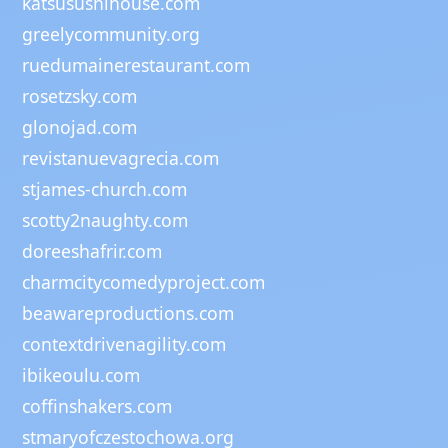
katsusushihouse.com
greelycommunity.org
ruedumainerestaurant.com
rosetzsky.com
glonojad.com
revistanuevagrecia.com
stjames-church.com
scotty2naughty.com
doreeshafrir.com
charmcitycomedyproject.com
beawareproductions.com
contextdrivenagility.com
ibikeoulu.com
coffinshakers.com
stmaryofczestochowa.org