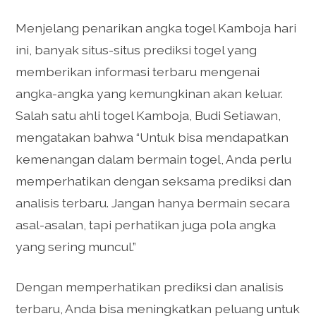
Menjelang penarikan angka togel Kamboja hari
ini, banyak situs-situs prediksi togel yang
memberikan informasi terbaru mengenai
angka-angka yang kemungkinan akan keluar.
Salah satu ahli togel Kamboja, Budi Setiawan,
mengatakan bahwa “Untuk bisa mendapatkan
kemenangan dalam bermain togel, Anda perlu
memperhatikan dengan seksama prediksi dan
analisis terbaru. Jangan hanya bermain secara
asal-asalan, tapi perhatikan juga pola angka
yang sering muncul.”
Dengan memperhatikan prediksi dan analisis
terbaru, Anda bisa meningkatkan peluang untuk