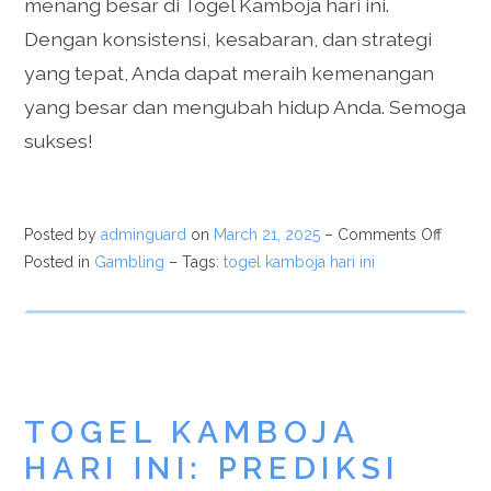
menang besar di Togel Kamboja hari ini.
Dengan konsistensi, kesabaran, dan strategi
yang tepat, Anda dapat meraih kemenangan
yang besar dan mengubah hidup Anda. Semoga
sukses!
Posted by
adminguard
on
March 21, 2025
–
Comments Off
Posted in
Gambling
– Tags:
togel kamboja hari ini
TOGEL KAMBOJA
HARI INI: PREDIKSI