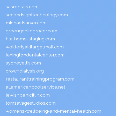
sasrentals.com
secondsighttechnology.com
michaelsarver.com
greengeckogrocer.com
hlathome-staging.com
wokteriyakitargetmall.com
lexingtondentalcenter.com
sydneyellis.com
crowndialysis.org
restauranttrainingprogram.com
allamericanpoolservice.net
jewishpenicillin.com
tomsavagestudios.com
womens-wellbeing-and-mental-health.com