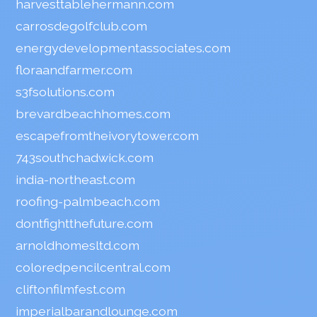
harvesttablehermann.com
carrosdegolfclub.com
energydevelopmentassociates.com
floraandfarmer.com
s3fsolutions.com
brevardbeachhomes.com
escapefromtheivorytower.com
743southchadwick.com
india-northeast.com
roofing-palmbeach.com
dontfightthefuture.com
arnoldhomesltd.com
coloredpencilcentral.com
cliftonfilmfest.com
imperialbarandlounge.com