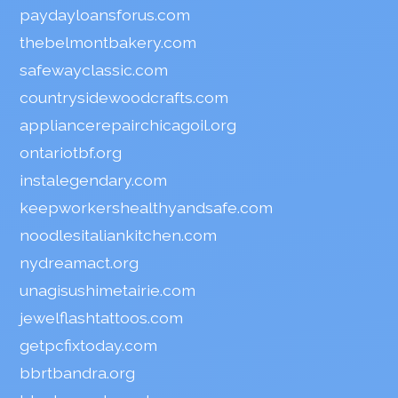
paydayloansforus.com
thebelmontbakery.com
safewayclassic.com
countrysidewoodcrafts.com
appliancerepairchicagoil.org
ontariotbf.org
instalegendary.com
keepworkershealthyandsafe.com
noodlesitaliankitchen.com
nydreamact.org
unagisushimetairie.com
jewelflashtattoos.com
getpcfixtoday.com
bbrtbandra.org