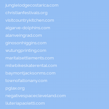
junglelodgecostarica.com
christianfestivals.org
visitcountrykitchen.com
algarve-dolphins.com
alanveingrad.com
ginosonhiggins.com
wutungprinting.com
maritalsettlements.com
milwbikeskaterental.com
baymontjacksonms.com
townofaltonany.com
pglax.org
negativespacecleveland.com
liuteriapaoletti.com