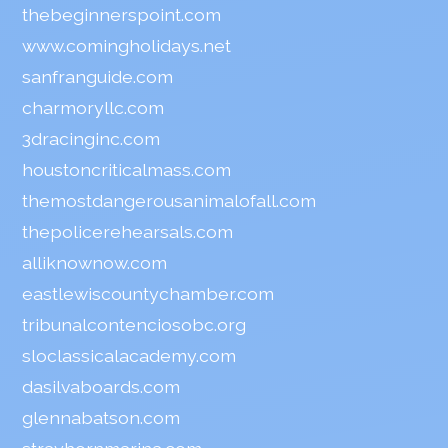
thebeginnerspoint.com
www.comingholidays.net
sanfranguide.com
charmoryllc.com
3dracinginc.com
houstoncriticalmass.com
themostdangerousanimalofall.com
thepolicerehearsals.com
alliknownow.com
eastlewiscountychamber.com
tribunalcontenciosobc.org
sloclassicalacademy.com
dasilvaboards.com
glennabatson.com