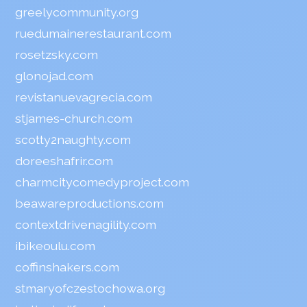
greelycommunity.org
ruedumainerestaurant.com
rosetzsky.com
glonojad.com
revistanuevagrecia.com
stjames-church.com
scotty2naughty.com
doreeshafrir.com
charmcitycomedyproject.com
beawareproductions.com
contextdrivenagility.com
ibikeoulu.com
coffinshakers.com
stmaryofczestochowa.org