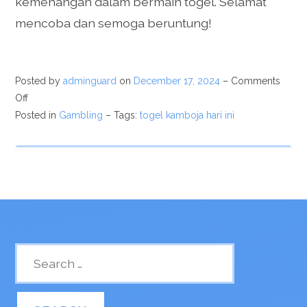
kemenangan dalam bermain togel. Selamat
mencoba dan semoga beruntung!
Posted by
adminguard
on
December 17, 2024
–
Comments
Off
Posted in
Gambling
– Tags:
togel kamboja hari ini