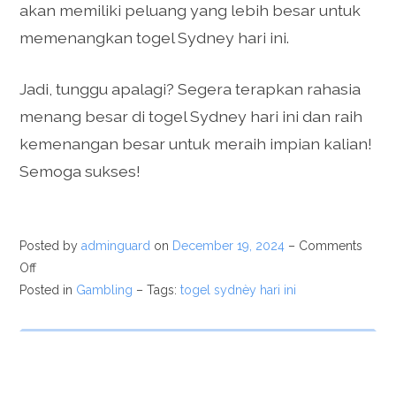
akan memiliki peluang yang lebih besar untuk
memenangkan togel Sydney hari ini.
Jadi, tunggu apalagi? Segera terapkan rahasia
menang besar di togel Sydney hari ini dan raih
kemenangan besar untuk meraih impian kalian!
Semoga sukses!
Posted by
adminguard
on
December 19, 2024
–
Comments
Off
Posted in
Gambling
– Tags:
togel sydnèy hari ini