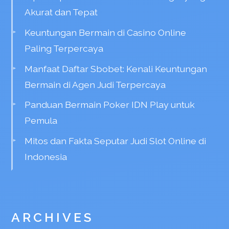
Akurat dan Tepat
Keuntungan Bermain di Casino Online
Paling Terpercaya
Manfaat Daftar Sbobet: Kenali Keuntungan
Bermain di Agen Judi Terpercaya
Panduan Bermain Poker IDN Play untuk
Pemula
Mitos dan Fakta Seputar Judi Slot Online di
Indonesia
ARCHIVES