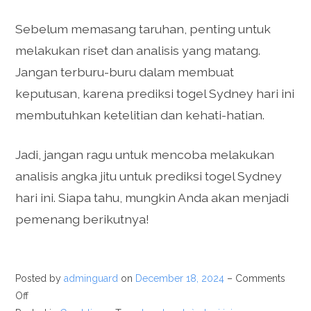
Sebelum memasang taruhan, penting untuk
melakukan riset dan analisis yang matang.
Jangan terburu-buru dalam membuat
keputusan, karena prediksi togel Sydney hari ini
membutuhkan ketelitian dan kehati-hatian.
Jadi, jangan ragu untuk mencoba melakukan
analisis angka jitu untuk prediksi togel Sydney
hari ini. Siapa tahu, mungkin Anda akan menjadi
pemenang berikutnya!
Posted by
adminguard
on
December 18, 2024
–
Comments
Off