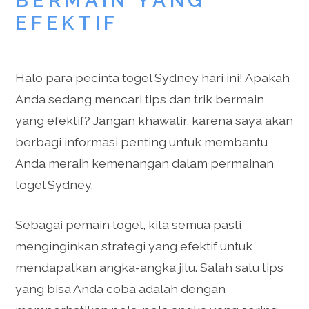
BERMAIN YANG
EFEKTIF
Halo para pecinta togel Sydney hari ini! Apakah
Anda sedang mencari tips dan trik bermain
yang efektif? Jangan khawatir, karena saya akan
berbagi informasi penting untuk membantu
Anda meraih kemenangan dalam permainan
togel Sydney.
Sebagai pemain togel, kita semua pasti
menginginkan strategi yang efektif untuk
mendapatkan angka-angka jitu. Salah satu tips
yang bisa Anda coba adalah dengan