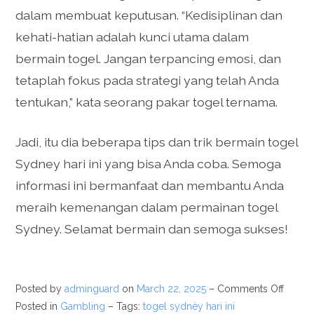
dalam membuat keputusan. “Kedisiplinan dan
kehati-hatian adalah kunci utama dalam
bermain togel. Jangan terpancing emosi, dan
tetaplah fokus pada strategi yang telah Anda
tentukan,” kata seorang pakar togel ternama.
Jadi, itu dia beberapa tips dan trik bermain togel
Sydney hari ini yang bisa Anda coba. Semoga
informasi ini bermanfaat dan membantu Anda
meraih kemenangan dalam permainan togel
Sydney. Selamat bermain dan semoga sukses!
Posted by
adminguard
on
March 22, 2025
–
Comments Off
Posted in
Gambling
– Tags:
togel sydnèy hari ini