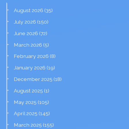
August 2026
(35)
July 2026
(150)
June 2026
(72)
March 2026
(5)
February 2026
(8)
January 2026
(19)
December 2025
(18)
August 2025
(1)
May 2025
(105)
April 2025
(145)
March 2025
(155)