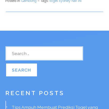
Posted in
Gambling
– Tags:
togel sydnèy hari ini
RECENT POSTS
Tips Ampuh Membuat Prediksi Togel yang