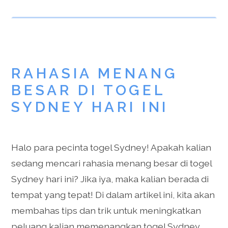
RAHASIA MENANG
BESAR DI TOGEL
SYDNEY HARI INI
Halo para pecinta togel Sydney! Apakah kalian
sedang mencari rahasia menang besar di togel
Sydney hari ini? Jika iya, maka kalian berada di
tempat yang tepat! Di dalam artikel ini, kita akan
membahas tips dan trik untuk meningkatkan
peluang kalian memenangkan togel Sydney.