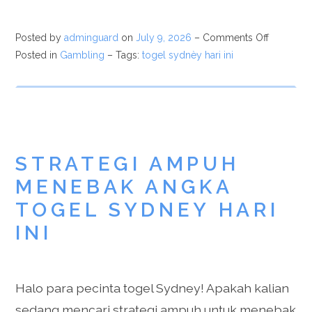
Posted by
adminguard
on
July 9, 2026
–
Comments Off
Posted in
Gambling
– Tags:
togel sydnèy hari ini
STRATEGI AMPUH
MENEBAK ANGKA
TOGEL SYDNEY HARI
INI
Halo para pecinta togel Sydney! Apakah kalian
sedang mencari strategi ampuh untuk menebak