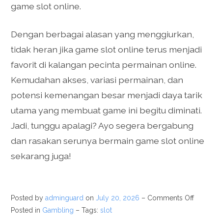
game slot online.
Dengan berbagai alasan yang menggiurkan,
tidak heran jika game slot online terus menjadi
favorit di kalangan pecinta permainan online.
Kemudahan akses, variasi permainan, dan
potensi kemenangan besar menjadi daya tarik
utama yang membuat game ini begitu diminati.
Jadi, tunggu apalagi? Ayo segera bergabung
dan rasakan serunya bermain game slot online
sekarang juga!
Posted by
adminguard
on
July 20, 2026
–
Comments Off
Posted in
Gambling
– Tags:
slot