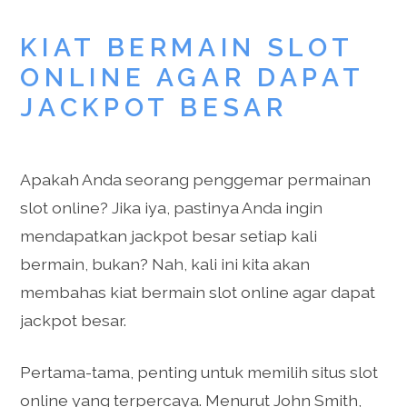
KIAT BERMAIN SLOT
ONLINE AGAR DAPAT
JACKPOT BESAR
Apakah Anda seorang penggemar permainan
slot online? Jika iya, pastinya Anda ingin
mendapatkan jackpot besar setiap kali
bermain, bukan? Nah, kali ini kita akan
membahas kiat bermain slot online agar dapat
jackpot besar.
Pertama-tama, penting untuk memilih situs slot
online yang terpercaya. Menurut John Smith,