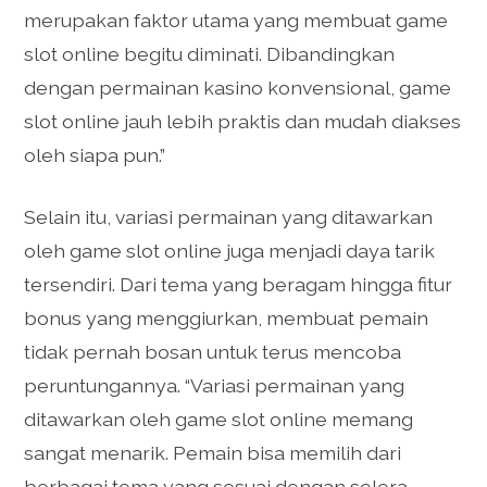
merupakan faktor utama yang membuat game
slot online begitu diminati. Dibandingkan
dengan permainan kasino konvensional, game
slot online jauh lebih praktis dan mudah diakses
oleh siapa pun.”
Selain itu, variasi permainan yang ditawarkan
oleh game slot online juga menjadi daya tarik
tersendiri. Dari tema yang beragam hingga fitur
bonus yang menggiurkan, membuat pemain
tidak pernah bosan untuk terus mencoba
peruntungannya. “Variasi permainan yang
ditawarkan oleh game slot online memang
sangat menarik. Pemain bisa memilih dari
berbagai tema yang sesuai dengan selera