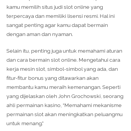
kamu memilih situs judi slot online yang
terpercaya dan memiliki lisensi resmi. Hal ini
sangat penting agar kamu dapat bermain
dengan aman dan nyaman.
Selain itu, penting juga untuk memahami aturan
dan cara bermain slot online. Mengetahui cara
kerja mesin slot, simbol-simbol yang ada, dan
fitur-fitur bonus yang ditawarkan akan
membantu kamu meraih kemenangan. Seperti
yang dijelaskan oleh John Grochowski, seorang
ahli permainan kasino, “Memahami mekanisme
permainan slot akan meningkatkan peluangmu
untuk menang.”