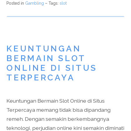
Posted in
Gambling
– Tags:
slot
KEUNTUNGAN
BERMAIN SLOT
ONLINE DI SITUS
TERPERCAYA
Keuntungan Bermain Slot Online di Situs
Terpercaya memang tidak bisa dipandang
remeh. Dengan semakin berkembangnya
teknologi, perjudian online kini semakin diminati