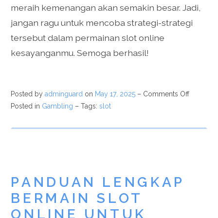
meraih kemenangan akan semakin besar. Jadi,
jangan ragu untuk mencoba strategi-strategi
tersebut dalam permainan slot online
kesayanganmu. Semoga berhasil!
Posted by
adminguard
on
May 17, 2025
–
Comments Off
Posted in
Gambling
– Tags:
slot
PANDUAN LENGKAP
BERMAIN SLOT
ONLINE UNTUK