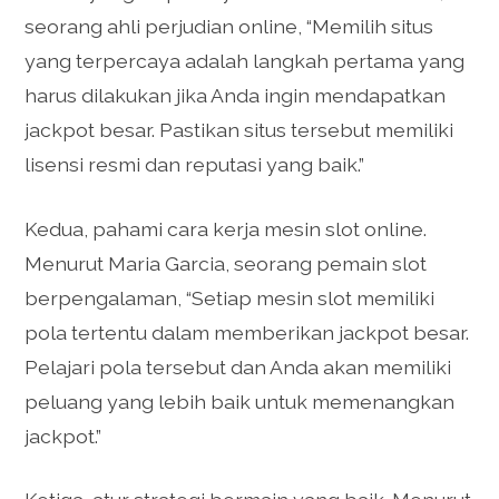
seorang ahli perjudian online, “Memilih situs
yang terpercaya adalah langkah pertama yang
harus dilakukan jika Anda ingin mendapatkan
jackpot besar. Pastikan situs tersebut memiliki
lisensi resmi dan reputasi yang baik.”
Kedua, pahami cara kerja mesin slot online.
Menurut Maria Garcia, seorang pemain slot
berpengalaman, “Setiap mesin slot memiliki
pola tertentu dalam memberikan jackpot besar.
Pelajari pola tersebut dan Anda akan memiliki
peluang yang lebih baik untuk memenangkan
jackpot.”