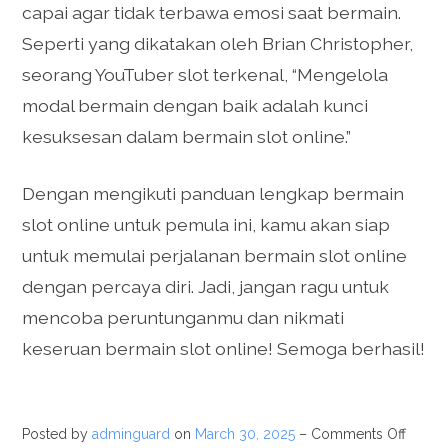
capai agar tidak terbawa emosi saat bermain.
Seperti yang dikatakan oleh Brian Christopher,
seorang YouTuber slot terkenal, “Mengelola
modal bermain dengan baik adalah kunci
kesuksesan dalam bermain slot online.”
Dengan mengikuti panduan lengkap bermain
slot online untuk pemula ini, kamu akan siap
untuk memulai perjalanan bermain slot online
dengan percaya diri. Jadi, jangan ragu untuk
mencoba peruntunganmu dan nikmati
keseruan bermain slot online! Semoga berhasil!
Posted by
adminguard
on
March 30, 2025
–
Comments Off