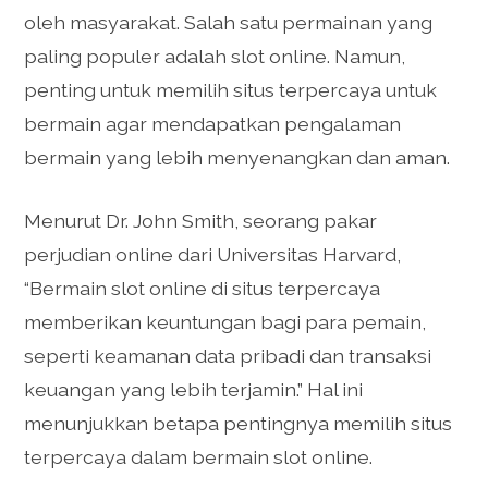
oleh masyarakat. Salah satu permainan yang
paling populer adalah slot online. Namun,
penting untuk memilih situs terpercaya untuk
bermain agar mendapatkan pengalaman
bermain yang lebih menyenangkan dan aman.
Menurut Dr. John Smith, seorang pakar
perjudian online dari Universitas Harvard,
“Bermain slot online di situs terpercaya
memberikan keuntungan bagi para pemain,
seperti keamanan data pribadi dan transaksi
keuangan yang lebih terjamin.” Hal ini
menunjukkan betapa pentingnya memilih situs
terpercaya dalam bermain slot online.