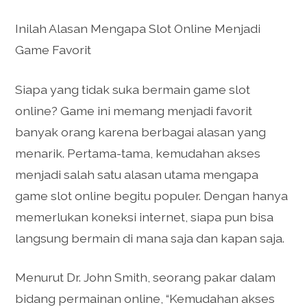
Inilah Alasan Mengapa Slot Online Menjadi
Game Favorit
Siapa yang tidak suka bermain game slot
online? Game ini memang menjadi favorit
banyak orang karena berbagai alasan yang
menarik. Pertama-tama, kemudahan akses
menjadi salah satu alasan utama mengapa
game slot online begitu populer. Dengan hanya
memerlukan koneksi internet, siapa pun bisa
langsung bermain di mana saja dan kapan saja.
Menurut Dr. John Smith, seorang pakar dalam
bidang permainan online, “Kemudahan akses