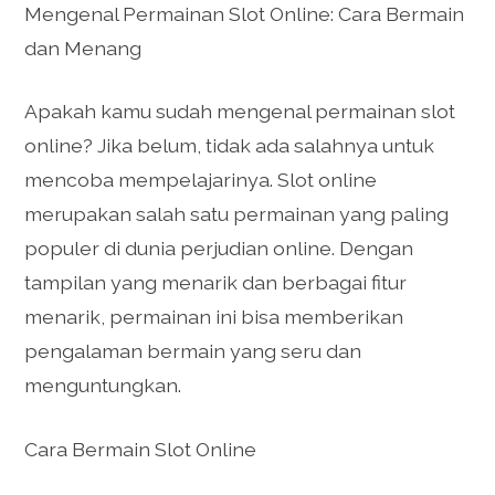
Mengenal Permainan Slot Online: Cara Bermain
dan Menang
Apakah kamu sudah mengenal permainan slot
online? Jika belum, tidak ada salahnya untuk
mencoba mempelajarinya. Slot online
merupakan salah satu permainan yang paling
populer di dunia perjudian online. Dengan
tampilan yang menarik dan berbagai fitur
menarik, permainan ini bisa memberikan
pengalaman bermain yang seru dan
menguntungkan.
Cara Bermain Slot Online