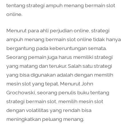
tentang strategi ampuh menang bermain slot
online.
Menurut para ahli perjudian online, strategi
ampuh menang bermain slot online tidak hanya
bergantung pada keberuntungan semata.
Seorang pemain juga harus memiliki strategi
yang matang dan terukur. Salah satu strategi
yang bisa digunakan adalah dengan memilih
mesin slot yang tepat. Menurut John
Grochowski, seorang penulis buku tentang
strategi bermain slot, memilih mesin slot
dengan volatilitas yang rendah bisa
meningkatkan peluang menang.