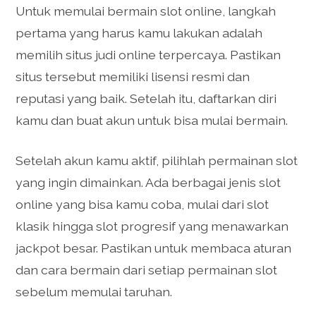
Untuk memulai bermain slot online, langkah
pertama yang harus kamu lakukan adalah
memilih situs judi online terpercaya. Pastikan
situs tersebut memiliki lisensi resmi dan
reputasi yang baik. Setelah itu, daftarkan diri
kamu dan buat akun untuk bisa mulai bermain.
Setelah akun kamu aktif, pilihlah permainan slot
yang ingin dimainkan. Ada berbagai jenis slot
online yang bisa kamu coba, mulai dari slot
klasik hingga slot progresif yang menawarkan
jackpot besar. Pastikan untuk membaca aturan
dan cara bermain dari setiap permainan slot
sebelum memulai taruhan.