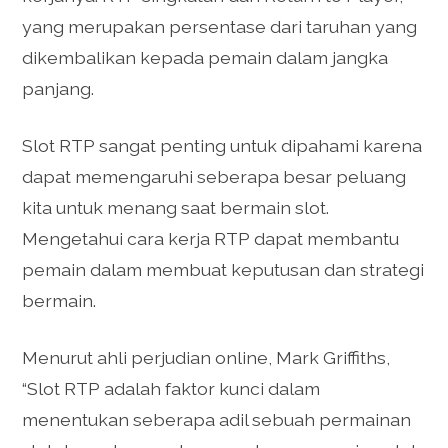
yang merupakan persentase dari taruhan yang
dikembalikan kepada pemain dalam jangka
panjang.
Slot RTP sangat penting untuk dipahami karena
dapat memengaruhi seberapa besar peluang
kita untuk menang saat bermain slot.
Mengetahui cara kerja RTP dapat membantu
pemain dalam membuat keputusan dan strategi
bermain.
Menurut ahli perjudian online, Mark Griffiths,
“Slot RTP adalah faktor kunci dalam
menentukan seberapa adil sebuah permainan