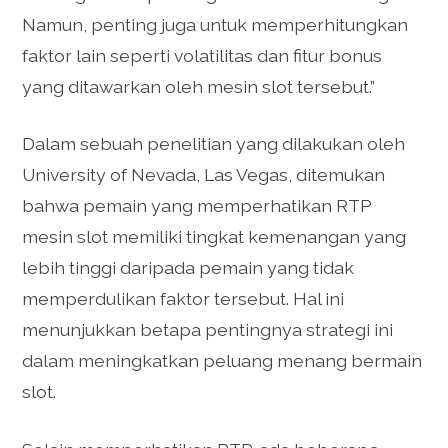
Namun, penting juga untuk memperhitungkan
faktor lain seperti volatilitas dan fitur bonus
yang ditawarkan oleh mesin slot tersebut.”
Dalam sebuah penelitian yang dilakukan oleh
University of Nevada, Las Vegas, ditemukan
bahwa pemain yang memperhatikan RTP
mesin slot memiliki tingkat kemenangan yang
lebih tinggi daripada pemain yang tidak
memperdulikan faktor tersebut. Hal ini
menunjukkan betapa pentingnya strategi ini
dalam meningkatkan peluang menang bermain
slot.