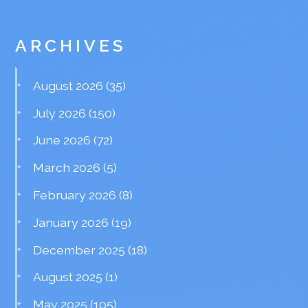
ARCHIVES
August 2026
(35)
July 2026
(150)
June 2026
(72)
March 2026
(5)
February 2026
(8)
January 2026
(19)
December 2025
(18)
August 2025
(1)
May 2025
(105)