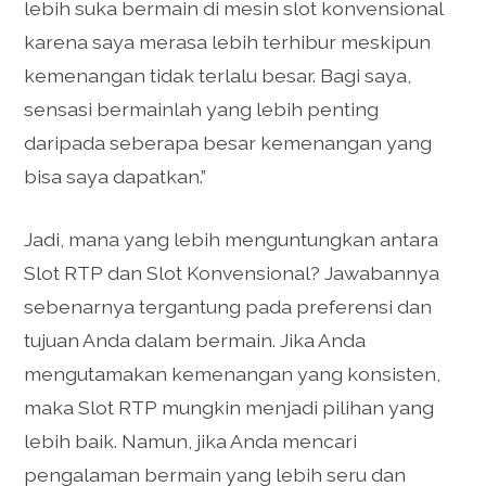
lebih suka bermain di mesin slot konvensional
karena saya merasa lebih terhibur meskipun
kemenangan tidak terlalu besar. Bagi saya,
sensasi bermainlah yang lebih penting
daripada seberapa besar kemenangan yang
bisa saya dapatkan.”
Jadi, mana yang lebih menguntungkan antara
Slot RTP dan Slot Konvensional? Jawabannya
sebenarnya tergantung pada preferensi dan
tujuan Anda dalam bermain. Jika Anda
mengutamakan kemenangan yang konsisten,
maka Slot RTP mungkin menjadi pilihan yang
lebih baik. Namun, jika Anda mencari
pengalaman bermain yang lebih seru dan