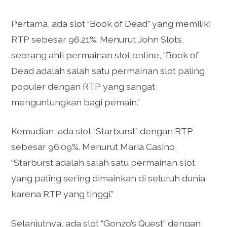
Pertama, ada slot “Book of Dead” yang memiliki
RTP sebesar 96.21%. Menurut John Slots,
seorang ahli permainan slot online, “Book of
Dead adalah salah satu permainan slot paling
populer dengan RTP yang sangat
menguntungkan bagi pemain.”
Kemudian, ada slot “Starburst” dengan RTP
sebesar 96.09%. Menurut Maria Casino,
“Starburst adalah salah satu permainan slot
yang paling sering dimainkan di seluruh dunia
karena RTP yang tinggi.”
Selanjutnya, ada slot “Gonzo’s Quest” dengan