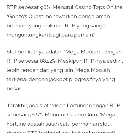
RTP sebesar 96%. Menurut Casino Tops Online,
“Gonzo’s Quest menawarkan pengalaman
bermain yang unik dan RTP yang sangat
menguntungkan bagi para pemain.”
Slot berikutnya adalah “Mega Moolah” dengan
RTP sebesar 88.12%. Meskipun RTP-nya sedikit
lebih rendah dari yang lain, Mega Moolah
terkenal dengan jackpot progresifnya yang
besar.
Terakhir, ada slot “Mega Fortune” dengan RTP
sebesar 96.6%. Menurut Casino Guru, “Mega
Fortune adalah salah satu permainan slot
dengan RTP tertinggi dan jackpot progresif