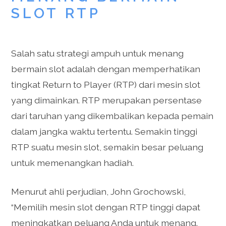
SLOT RTP
Salah satu strategi ampuh untuk menang
bermain slot adalah dengan memperhatikan
tingkat Return to Player (RTP) dari mesin slot
yang dimainkan. RTP merupakan persentase
dari taruhan yang dikembalikan kepada pemain
dalam jangka waktu tertentu. Semakin tinggi
RTP suatu mesin slot, semakin besar peluang
untuk memenangkan hadiah.
Menurut ahli perjudian, John Grochowski,
“Memilih mesin slot dengan RTP tinggi dapat
meningkatkan peluang Anda untuk menang.