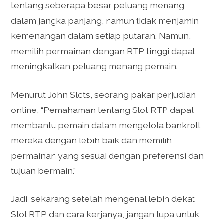
tentang seberapa besar peluang menang
dalam jangka panjang, namun tidak menjamin
kemenangan dalam setiap putaran. Namun,
memilih permainan dengan RTP tinggi dapat
meningkatkan peluang menang pemain.
Menurut John Slots, seorang pakar perjudian
online, “Pemahaman tentang Slot RTP dapat
membantu pemain dalam mengelola bankroll
mereka dengan lebih baik dan memilih
permainan yang sesuai dengan preferensi dan
tujuan bermain.”
Jadi, sekarang setelah mengenal lebih dekat
Slot RTP dan cara kerjanya, jangan lupa untuk