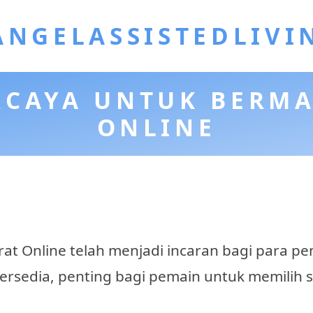
NGELASSISTEDLIVI
RCAYA UNTUK BERM
ONLINE
at Online telah menjadi incaran bagi para pe
ersedia, penting bagi pemain untuk memilih s