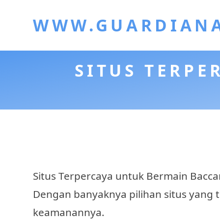
WWW.GUARDIANA
SITUS TERPE
Situs Terpercaya untuk Bermain Baccar
Dengan banyaknya pilihan situs yang t
keamanannya.