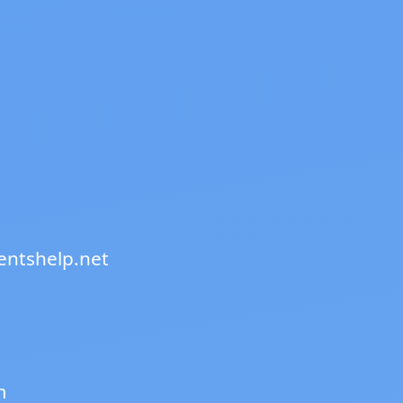
ntshelp.net
m
m