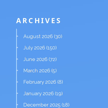
ARCHIVES
August 2026
(30)
July 2026
(150)
June 2026
(72)
March 2026
(5)
February 2026
(8)
January 2026
(19)
December 2025
(18)