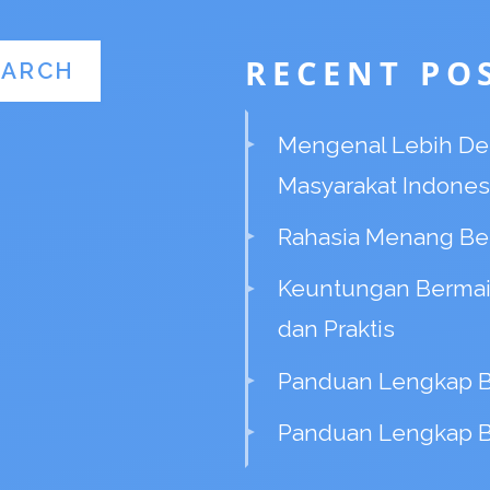
RECENT PO
Mengenal Lebih De
Masyarakat Indones
Rahasia Menang Ber
Keuntungan Bermai
dan Praktis
Panduan Lengkap Be
Panduan Lengkap Be