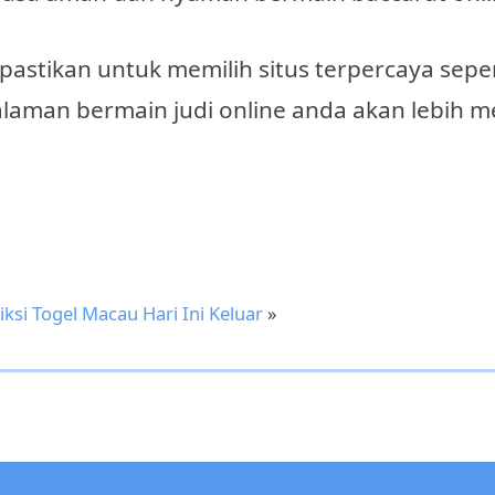
, pastikan untuk memilih situs terpercaya sep
galaman bermain judi online anda akan lebi
iksi Togel Macau Hari Ini Keluar
»