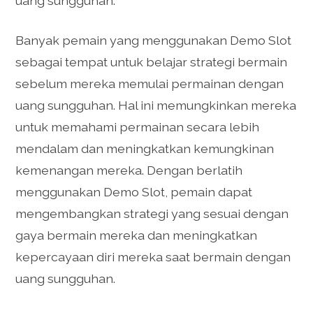
uang sungguhan.”
Banyak pemain yang menggunakan Demo Slot
sebagai tempat untuk belajar strategi bermain
sebelum mereka memulai permainan dengan
uang sungguhan. Hal ini memungkinkan mereka
untuk memahami permainan secara lebih
mendalam dan meningkatkan kemungkinan
kemenangan mereka. Dengan berlatih
menggunakan Demo Slot, pemain dapat
mengembangkan strategi yang sesuai dengan
gaya bermain mereka dan meningkatkan
kepercayaan diri mereka saat bermain dengan
uang sungguhan.