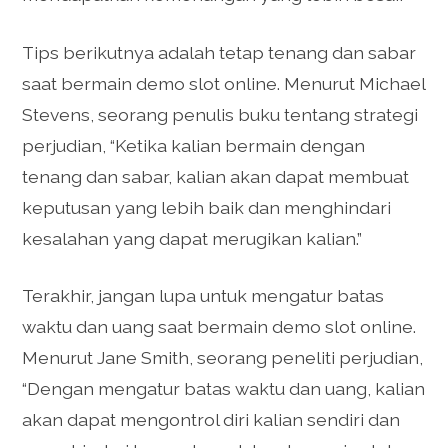
Tips berikutnya adalah tetap tenang dan sabar
saat bermain demo slot online. Menurut Michael
Stevens, seorang penulis buku tentang strategi
perjudian, “Ketika kalian bermain dengan
tenang dan sabar, kalian akan dapat membuat
keputusan yang lebih baik dan menghindari
kesalahan yang dapat merugikan kalian.”
Terakhir, jangan lupa untuk mengatur batas
waktu dan uang saat bermain demo slot online.
Menurut Jane Smith, seorang peneliti perjudian,
“Dengan mengatur batas waktu dan uang, kalian
akan dapat mengontrol diri kalian sendiri dan