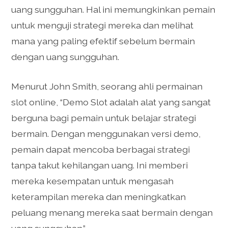
uang sungguhan. Hal ini memungkinkan pemain
untuk menguji strategi mereka dan melihat
mana yang paling efektif sebelum bermain
dengan uang sungguhan.
Menurut John Smith, seorang ahli permainan
slot online, “Demo Slot adalah alat yang sangat
berguna bagi pemain untuk belajar strategi
bermain. Dengan menggunakan versi demo,
pemain dapat mencoba berbagai strategi
tanpa takut kehilangan uang. Ini memberi
mereka kesempatan untuk mengasah
keterampilan mereka dan meningkatkan
peluang menang mereka saat bermain dengan