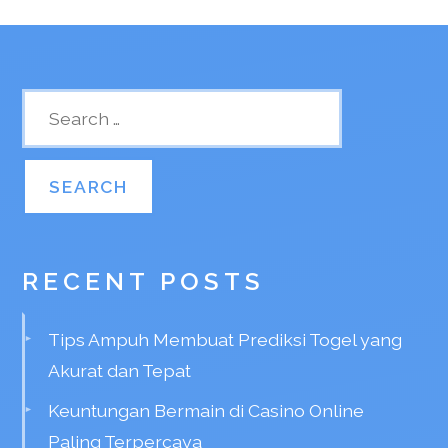
RECENT POSTS
Tips Ampuh Membuat Prediksi Togel yang
Akurat dan Tepat
Keuntungan Bermain di Casino Online
Paling Terpercaya