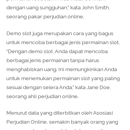
dengan uang sungguhan,” kata John Smith,
seorang pakar perjudian online.
Demo slot juga merupakan cara yang bagus
untuk mencoba berbagai jenis permainan slot.
“Dengan demo slot, Anda dapat mencoba
berbagai jenis permainan tanpa harus
menghabiskan uang. Ini memungkinkan Anda
untuk menemukan permainan slot yang paling
sesuai dengan selera Anda,” kata Jane Doe,
seorang ahli perjudian online.
Menurut data yang diterbitkan oleh Asosiasi
Perjudian Online, semakin banyak orang yang