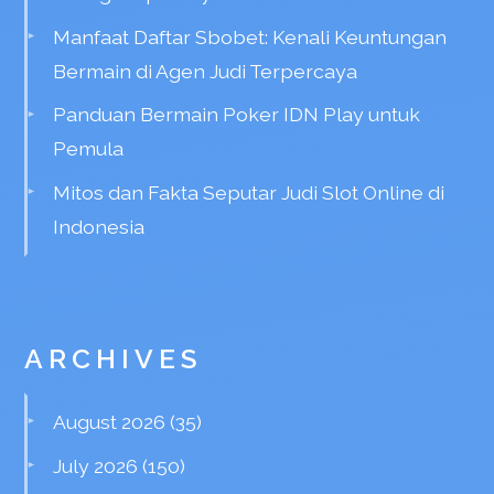
Manfaat Daftar Sbobet: Kenali Keuntungan
Bermain di Agen Judi Terpercaya
Panduan Bermain Poker IDN Play untuk
Pemula
Mitos dan Fakta Seputar Judi Slot Online di
Indonesia
ARCHIVES
August 2026
(35)
July 2026
(150)