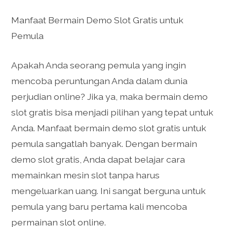
Manfaat Bermain Demo Slot Gratis untuk
Pemula
Apakah Anda seorang pemula yang ingin
mencoba peruntungan Anda dalam dunia
perjudian online? Jika ya, maka bermain demo
slot gratis bisa menjadi pilihan yang tepat untuk
Anda. Manfaat bermain demo slot gratis untuk
pemula sangatlah banyak. Dengan bermain
demo slot gratis, Anda dapat belajar cara
memainkan mesin slot tanpa harus
mengeluarkan uang. Ini sangat berguna untuk
pemula yang baru pertama kali mencoba
permainan slot online.