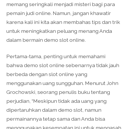
memang seringkali menjadi misteri bagi para
pemain judi online. Namun, jangan khawatir
karena kali ini kita akan membahas tips dan trik
untuk meningkatkan peluang menang Anda
dalam bermain demo slot online.
Pertama-tama, penting untuk memahami
bahwa demo slot online sebenarnya tidak jauh
berbeda dengan slot online yang
menggunakan uang sungguhan. Menurut John
Grochowski, seorang penulis buku tentang
perjudian, “Meskipun tidak ada uang yang
dipertaruhkan dalam demo slot, namun
permainannya tetap sama dan Anda bisa
menggunakan kesempatan ini untuk mengasah