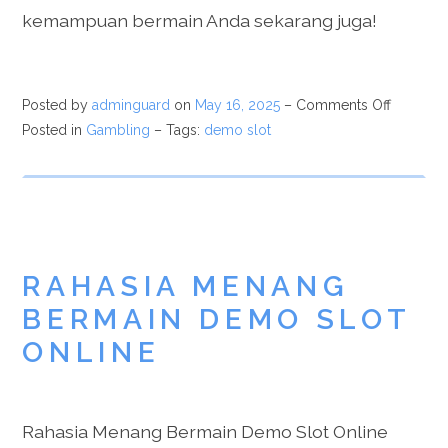
kemampuan bermain Anda sekarang juga!
Posted by
adminguard
on
May 16, 2025
–
Comments Off
Posted in
Gambling
– Tags:
demo slot
RAHASIA MENANG
BERMAIN DEMO SLOT
ONLINE
Rahasia Menang Bermain Demo Slot Online