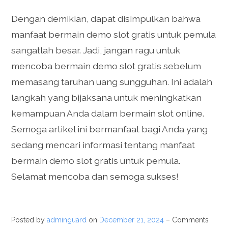
Dengan demikian, dapat disimpulkan bahwa
manfaat bermain demo slot gratis untuk pemula
sangatlah besar. Jadi, jangan ragu untuk
mencoba bermain demo slot gratis sebelum
memasang taruhan uang sungguhan. Ini adalah
langkah yang bijaksana untuk meningkatkan
kemampuan Anda dalam bermain slot online.
Semoga artikel ini bermanfaat bagi Anda yang
sedang mencari informasi tentang manfaat
bermain demo slot gratis untuk pemula.
Selamat mencoba dan semoga sukses!
Posted by
adminguard
on
December 21, 2024
–
Comments