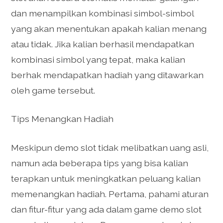
dan menampilkan kombinasi simbol-simbol
yang akan menentukan apakah kalian menang
atau tidak. Jika kalian berhasil mendapatkan
kombinasi simbol yang tepat, maka kalian
berhak mendapatkan hadiah yang ditawarkan
oleh game tersebut.
Tips Menangkan Hadiah
Meskipun demo slot tidak melibatkan uang asli,
namun ada beberapa tips yang bisa kalian
terapkan untuk meningkatkan peluang kalian
memenangkan hadiah. Pertama, pahami aturan
dan fitur-fitur yang ada dalam game demo slot