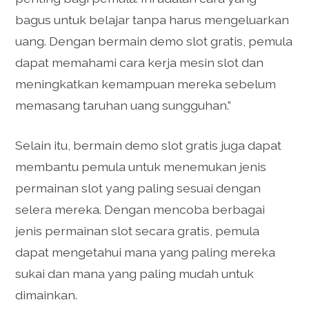
bagus untuk belajar tanpa harus mengeluarkan
uang. Dengan bermain demo slot gratis, pemula
dapat memahami cara kerja mesin slot dan
meningkatkan kemampuan mereka sebelum
memasang taruhan uang sungguhan.”
Selain itu, bermain demo slot gratis juga dapat
membantu pemula untuk menemukan jenis
permainan slot yang paling sesuai dengan
selera mereka. Dengan mencoba berbagai
jenis permainan slot secara gratis, pemula
dapat mengetahui mana yang paling mereka
sukai dan mana yang paling mudah untuk
dimainkan.