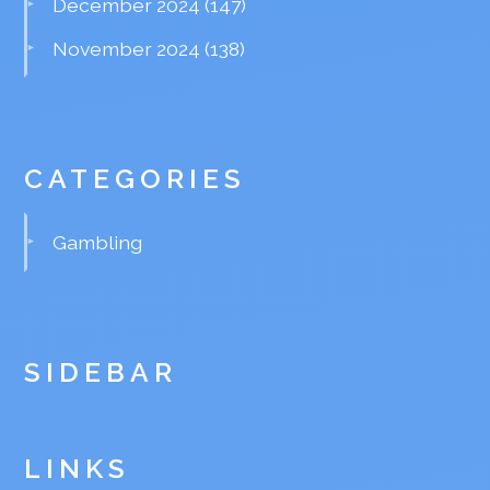
December 2024
(147)
November 2024
(138)
CATEGORIES
Gambling
SIDEBAR
LINKS