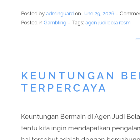
Posted by
adminguard
on
June 29, 2026
–
Comment
Posted in
Gambling
– Tags:
agen judi bola resmi
KEUNTUNGAN BER
TERPERCAYA
Keuntungan Bermain di Agen Judi Bola
tentu kita ingin mendapatkan pengala
hal tersebut adalah dengan bergabung 