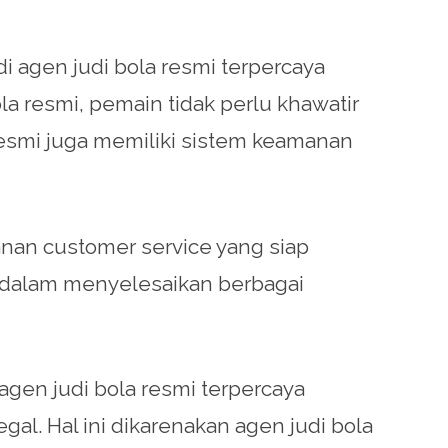
i agen judi bola resmi terpercaya
a resmi, pemain tidak perlu khawatir
resmi juga memiliki sistem keamanan
anan customer service yang siap
 dalam menyelesaikan berbagai
 agen judi bola resmi terpercaya
l. Hal ini dikarenakan agen judi bola