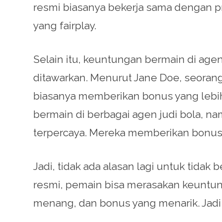
resmi biasanya bekerja sama dengan p
yang fairplay.
Selain itu, keuntungan bermain di agen
ditawarkan. Menurut Jane Doe, seorang
biasanya memberikan bonus yang lebih
bermain di berbagai agen judi bola, n
terpercaya. Mereka memberikan bonus ya
Jadi, tidak ada alasan lagi untuk tidak
resmi, pemain bisa merasakan keuntun
menang, dan bonus yang menarik. Jadi