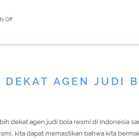
s Off
 DEKAT AGEN JUDI B
h dekat agen judi bola resmi di Indonesia sa
esmi, kita dapat memastikan bahwa kita berma