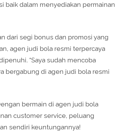
asi baik dalam menyediakan permainan
kan dari segi bonus dan promosi yang
n, agen judi bola resmi terpercaya
 dipenuhi. “Saya sudah mencoba
a bergabung di agen judi bola resmi
 Dengan bermain di agen judi bola
anan customer service, peluang
an sendiri keuntungannya!