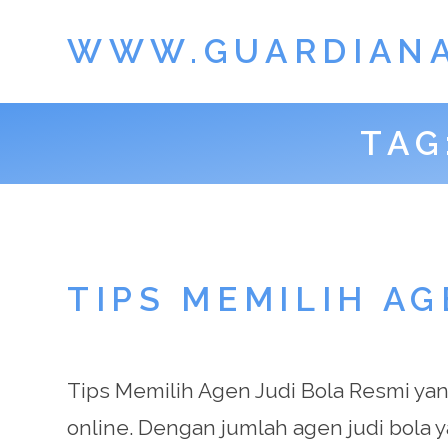
WWW.GUARDIANA
TAG
TIPS MEMILIH AG
Tips Memilih Agen Judi Bola Resmi ya
online. Dengan jumlah agen judi bola 