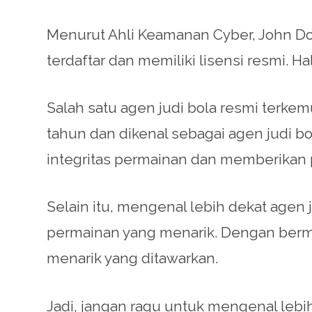
Menurut Ahli Keamanan Cyber, John Doe
terdaftar dan memiliki lisensi resmi. H
Salah satu agen judi bola resmi terke
tahun dan dikenal sebagai agen judi b
integritas permainan dan memberikan 
Selain itu, mengenal lebih dekat agen 
permainan yang menarik. Dengan bermai
menarik yang ditawarkan.
Jadi, jangan ragu untuk mengenal lebih