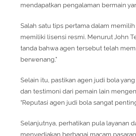
mendapatkan pengalaman bermain ya
Salah satu tips pertama dalam memilih
memiliki lisensi resmi. Menurut John Te
tanda bahwa agen tersebut telah meme
berwenang.”
Selain itu, pastikan agen judi bola yan
dan testimoni dari pemain lain mengena
“Reputasi agen judi bola sangat pentin
Selanjutnya, perhatikan pula layanan da
menyediakan berbagai macam pasaran 