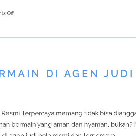
s Off
MAIN DI AGEN JUDI
 Resmi Terpercaya memang tidak bisa diangga
man bermain yang aman dan nyaman, bukan? N
di agen judi bola resmi dan terpercaya.