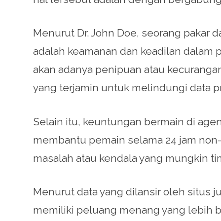
Menurut Dr. John Doe, seorang pakar d
adalah keamanan dan keadilan dalam pe
akan adanya penipuan atau kecurangan 
yang terjamin untuk melindungi data pr
Selain itu, keuntungan bermain di agen
membantu pemain selama 24 jam non-s
masalah atau kendala yang mungkin ti
Menurut data yang dilansir oleh situs 
memiliki peluang menang yang lebih be