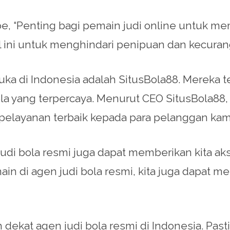
, “Penting bagi pemain judi online untuk mem
al ini untuk menghindari penipuan dan kecurang
muka di Indonesia adalah SitusBola88. Mereka 
ola yang terpercaya. Menurut CEO SitusBola88,
pelayanan terbaik kepada para pelanggan kami
judi bola resmi juga dapat memberikan kita ak
n di agen judi bola resmi, kita juga dapat m
 dekat agen judi bola resmi di Indonesia. Pas