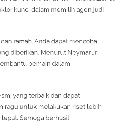
aktor kunci dalam memilih agen judi
sif dan ramah. Anda dapat mencoba
g diberikan. Menurut Neymar Jr,
 membantu pemain dalam
esmi yang terbaik dan dapat
agu untuk melakukan riset lebih
 tepat. Semoga berhasil!