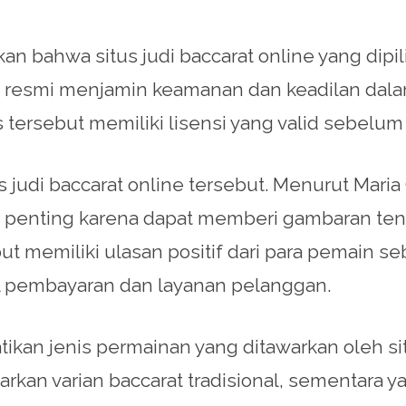
 bahwa situs judi baccarat online yang dipili
nsi resmi menjamin keamanan dan keadilan dalam
s tersebut memiliki lisensi yang valid sebe
tus judi baccarat online tersebut. Menurut Mari
t penting karena dapat memberi gambaran ten
ebut memiliki ulasan positif dari para pemain
al pembayaran dan layanan pelanggan.
kan jenis permainan yang ditawarkan oleh situ
an varian baccarat tradisional, sementara ya