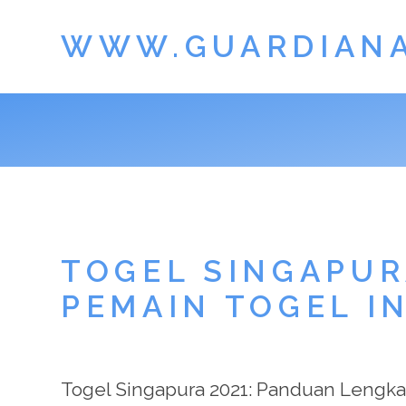
WWW.GUARDIANA
TOGEL SINGAPUR
PEMAIN TOGEL I
Togel Singapura 2021: Panduan Lengka