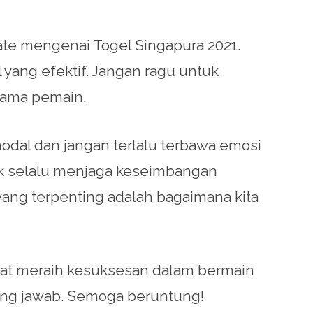
date mengenai Togel Singapura 2021.
 yang efektif. Jangan ragu untuk
sama pemain.
odal dan jangan terlalu terbawa emosi
tuk selalu menjaga keseimbangan
 yang terpenting adalah bagaimana kita
pat meraih kesuksesan dalam bermain
gung jawab. Semoga beruntung!