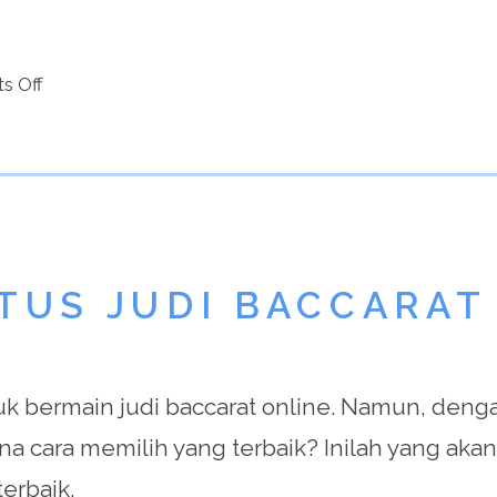
s Off
ITUS JUDI BACCARAT
tuk bermain judi baccarat online. Namun, denga
a cara memilih yang terbaik? Inilah yang akan 
terbaik.