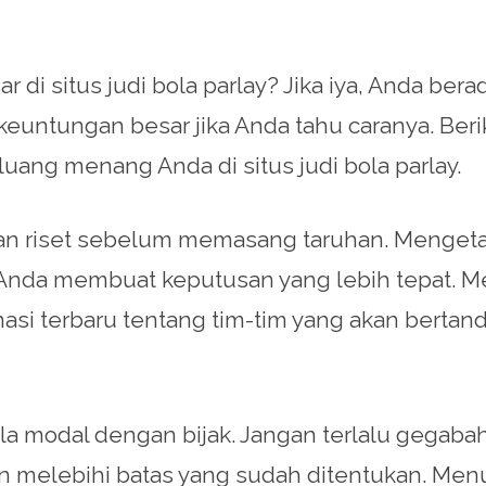
di situs judi bola parlay? Jika iya, Anda bera
untungan besar jika Anda tahu caranya. Berik
ang menang Anda di situs judi bola parlay.
n riset sebelum memasang taruhan. Mengetahu
nda membuat keputusan yang lebih tepat. Me
rmasi terbaru tentang tim-tim yang akan berta
lola modal dengan bijak. Jangan terlalu gega
n melebihi batas yang sudah ditentukan. Men