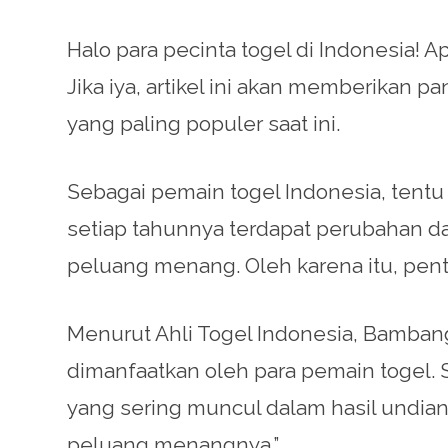
Halo para pecinta togel di Indonesia
Jika iya, artikel ini akan memberika
yang paling populer saat ini.
Sebagai pemain togel Indonesia, tentu
setiap tahunnya terdapat perubahan d
peluang menang. Oleh karena itu, pent
Menurut Ahli Togel Indonesia, Bambang
dimanfaatkan oleh para pemain togel.
yang sering muncul dalam hasil undi
peluang menangnya.”