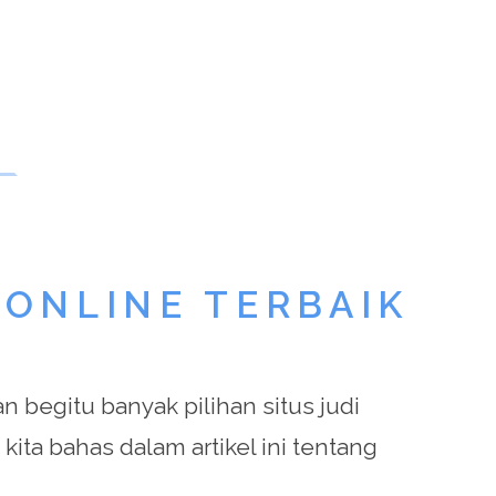
 ONLINE TERBAIK
n begitu banyak pilihan situs judi
kita bahas dalam artikel ini tentang