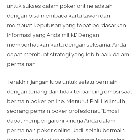
untuk sukses dalam poker online adalah
dengan bisa membaca kartu lawan dan
membuat keputusan yang tepat berdasarkan
informasi yang Anda miliki.” Dengan
memperhatikan kartu dengan seksama, Anda
dapat membuat strategi yang lebih baik dalam
permainan.
Terakhir, jangan lupa untuk selalu bermain
dengan tenang dan tidak terpancing emosi saat
bermain poker online. Menurut Phil Hellmuth,
seorang pemain poker profesional, “Emosi
dapat mempengaruhi kinerja Anda dalam
permainan poker online. Jadi, selalu bermain
dengan kepala dingin dan jangan terpancing