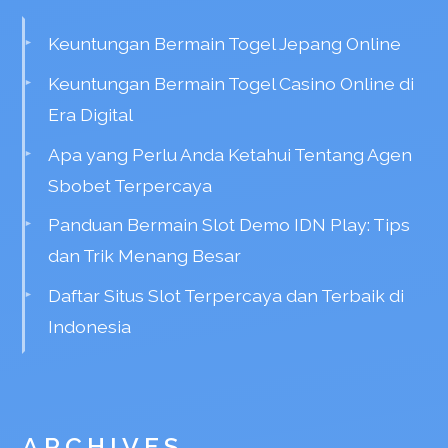
Keuntungan Bermain Togel Jepang Online
Keuntungan Bermain Togel Casino Online di
Era Digital
Apa yang Perlu Anda Ketahui Tentang Agen
Sbobet Terpercaya
Panduan Bermain Slot Demo IDN Play: Tips
dan Trik Menang Besar
Daftar Situs Slot Terpercaya dan Terbaik di
Indonesia
ARCHIVES