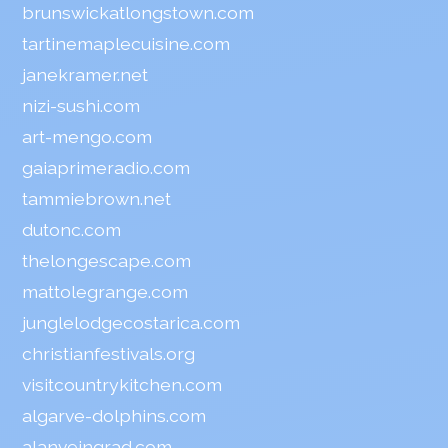
brunswickatlongstown.com
tartinemaplecuisine.com
janekramer.net
nizi-sushi.com
art-mengo.com
gaiaprimeradio.com
tammiebrown.net
dutonc.com
thelongescape.com
mattolegrange.com
junglelodgecostarica.com
christianfestivals.org
visitcountrykitchen.com
algarve-dolphins.com
alanveingrad.com