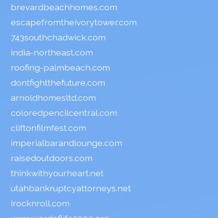
brevardbeachhomes.com
escapefromtheivorytower.com
743southchadwick.com
india-northeast.com
roofing-palmbeach.com
dontfightthefuture.com
arnoldhomesltd.com
coloredpencilcentral.com
cliftonfilmfest.com
imperialbarandlounge.com
raisedoutdoors.com
thinkwithyourheart.net
utahbankruptcyattorneys.net
irocknroll.com