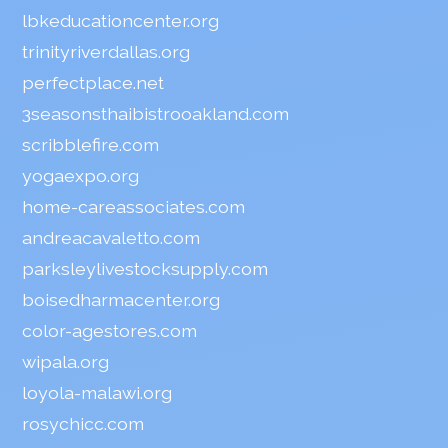
lbkeducationcenter.org
trinityriverdallas.org
perfectplace.net
3seasonsthaibistrooakland.com
scribblefire.com
yogaexpo.org
home-careassociates.com
andreacavaletto.com
parksleylivestocksupply.com
boisedharmacenter.org
color-agestores.com
wipala.org
loyola-malawi.org
rosychicc.com