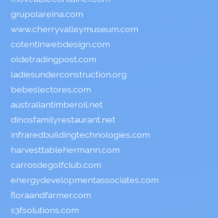
grupolareina.com
www.cherryvalleymuseum.com
cotentinwebdesign.com
oldetradingpost.com
ladiesunderconstruction.org
bebeslectores.com
australiantimberoil.net
dinosfamilyrestaurant.net
infraredbuildingtechnologies.com
harvesttablehermann.com
carrosdegolfclub.com
energydevelopmentassociates.com
floraandfarmer.com
s3fsolutions.com