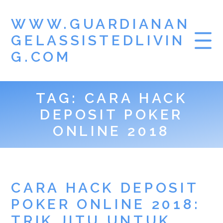
WWW.GUARDIANAN
GELASSISTEDLIVIN
G.COM
TAG:
CARA HACK
DEPOSIT POKER
ONLINE 2018
CARA HACK DEPOSIT
POKER ONLINE 2018:
TRIK JITU UNTUK