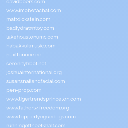
davidboers.com
www.imobetachat.com
mattdickstein.com
badlydrawntoy.com
lakehoustonumc.com
habakkukmusic.com
nexttonone.net
serenityhbot.net
joshuainternational.org
susansnailandfacial.com
pen-prop.com
www.tigertrendsprinceton.com
www.fathers4freedom.org
www.topperlyngundogs.com
runningoftheelkhalf.com