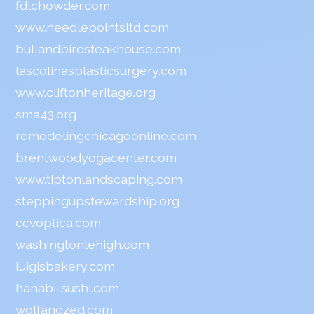
fdlchowder.com
www.needlepointsltd.com
bullandbirdsteakhouse.com
lascolinasplasticsurgery.com
www.cliftonheritage.org
sma43.org
remodelingchicagoonline.com
brentwoodyogacenter.com
www.tiptonlandscaping.com
steppingupstewardship.org
ccvoptica.com
washingtonlehigh.com
luigisbakery.com
hanabi-sushi.com
wolfandzed.com