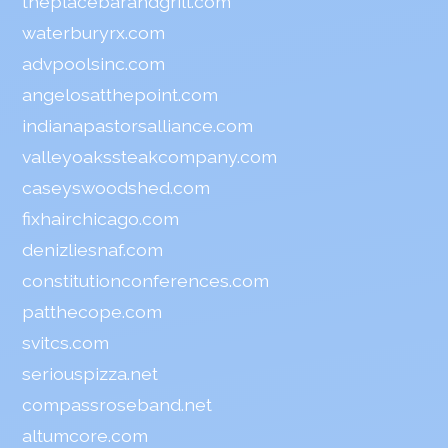
theplacebarandgrill.com
waterburyrx.com
advpoolsinc.com
angelosatthepoint.com
indianapastorsalliance.com
valleyoakssteakcompany.com
caseyswoodshed.com
fixhairchicago.com
denizliesnaf.com
constitutionconferences.com
patthecope.com
svitcs.com
seriouspizza.net
compassroseband.net
altumcore.com